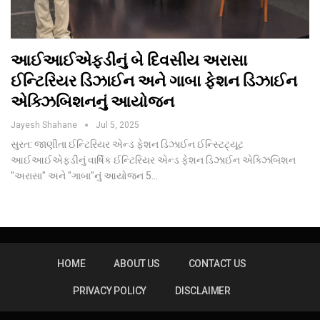
આઈઆઈએફડીનું બે દિવસીય અરાસા
ઈન્ટિરિયર ડિઝાઈન અને ગાબા ફેશન ડિઝાઈન
એક્ઝિબિશનનું આયોજન
Jayesh Shahane
Jul 5, 2025
સુરત: જાણીતા ઈન્ટિરિયર એન્ડ ફેશન ડિઝાઈન ઈન્સ્ટિટ્યૂટ
આઈઆઈએફડીનું વાર્ષિક ઈન્ટિરિયર એન્ડ ફેશન ડિઝાઈન એક્ઝિબિશન
"અરાસા" અને "ગાબા"નું આયોજન 5…
HOME
ABOUT US
CONTACT US
PRIVACY POLICY
DISCLAIMER