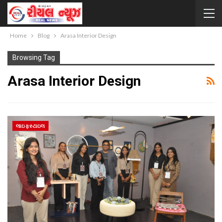
Home
Blog
Arasa Interior Design
Browsing Tag
Arasa Interior Design
લાઇફસ્ટાઇલ