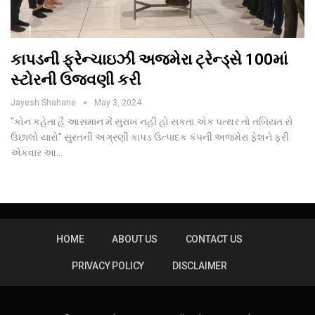
કાપડની ફ્રેન્ચાઇઝી અજમેરા ટ્રેન્ડ્સે 100માં
સ્ટોરની ઉજવણી કરી
Jayesh Shahane
May 3, 2024
"કોન કહેતા હૈ આસમાન મેં સુરાખ નહીં હો સકતા એક પત્થર તો તબિયત સે
ઉછાલો યારો" સુરતની અગ્રણી કાપડ ઉત્પાદક કંપની અજમેરા ફેશને ફરી
એકવાર આ…
HOME
ABOUT US
CONTACT US
PRIVACY POLICY
DISCLAIMER