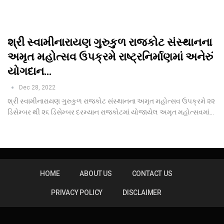
શ્રી સ્વામીનારાયણ ગુરુકુળ રાજકોટ સંસ્થાનના
અમૃત મહોત્સવ ઉપક્રમે રાષ્ટ્રનિર્માણમાં અનેરું
યોગદાન…
Dec 28, 2022
શ્રી સ્વામીનારાયણ ગુરુકુળ રાજકોટ સંસ્થાનના અમૃત મહોત્સવ ઉપક્રમે ૨૨
ડિસેમ્બર થી ૨૬ ડિસેમ્બર દરમ્યાન રાજકોટમાં યોજાયેલ અમૃત મહોત્સવમાં
…
HOME
ABOUT US
CONTACT US
PRIVACY POLICY
DISCLAIMER