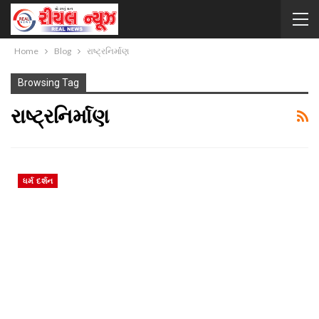
Home
Blog
રાષ્ટ્રનિર્માણ
Browsing Tag
રાષ્ટ્રનિર્માણ
ધર્મ દર્શન