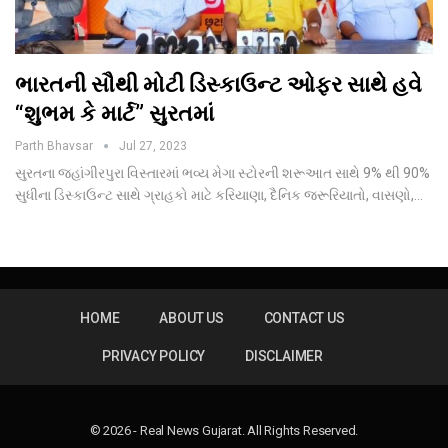
ભારતની સૌથી મોટી ડિસ્કાઉન્ટ ઓફર સાથે હવે
“શુભમ કે માર્ટ” સુરતમાં
Parth Bhavsar
Jul 27, 2023
સુરતના જહાંગીરપુરા વિસ્તારમાં ભવ્ય મેગા સ્ટોરની શરૂઆત સાથે 9% થી 90%
સુધીના ડિસ્કાઉન્ટ સાથે ગ્રાહકો માટે કરિયાણા, દૈનિક જરૂરિયાતો, વાસણો,…
HOME
ABOUT US
CONTACT US
PRIVACY POLICY
DISCLAIMER
© 2026 - Real News Gujarat. All Rights Reserved.