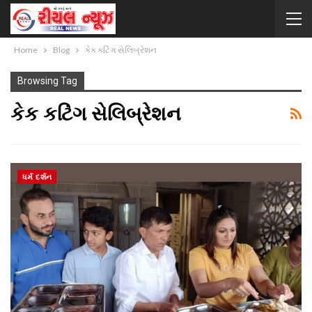
Home
Blog
કેક કટિંગ સેલિબ્રેશન
Browsing Tag
કેક કટિંગ સેલિબ્રેશન
ધર્મ દર્શન