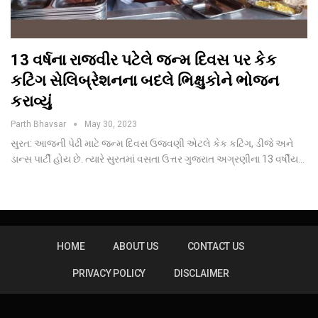
13 વર્ષના રાજવીર પટેલે જન્મ દિવસ પર કેક
કટિંગ સેલિબ્રેશનના બદલે ભિક્ષુકોને ભોજન
કરાવ્યું
Parth Bhavsar
May 30, 2023
સુરત: આજની પેઢી માટે જન્મ દિવસ ઉજવણી એટલે કેક કટિંગ, ડીજે અને
ડાન્સ પાર્ટી હોય છે. ત્યારે સુરતમાં વસતા ઉત્તર ગુજરાત અગ્રણીના 13 વર્ષીય…
HOME
ABOUT US
CONTACT US
PRIVACY POLICY
DISCLAIMER