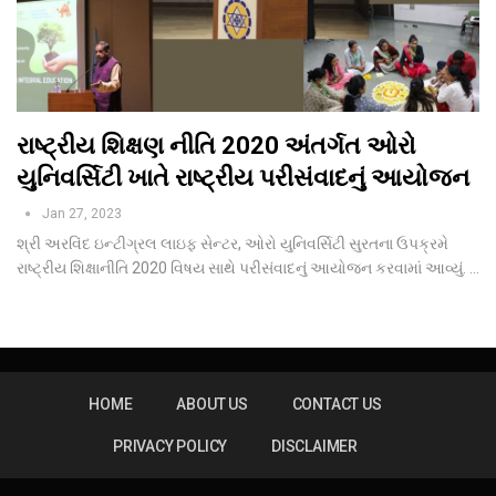
રાષ્ટ્રીય શિક્ષણ નીતિ 2020 અંતર્ગત ઓરો
યુનિવર્સિટી ખાતે રાષ્ટ્રીય પરીસંવાદનું આયોજન
Jan 27, 2023
શ્રી અરવિંદ ઇન્ટીગ્રલ લાઇફ સેન્ટર, ઓરો યુનિવર્સિટી સુરતના ઉપક્રમે
રાષ્ટ્રીય શિક્ષાનીતિ 2020 વિષય સાથે પરીસંવાદનું આયોજન કરવામાં આવ્યું.
…
HOME
ABOUT US
CONTACT US
PRIVACY POLICY
DISCLAIMER