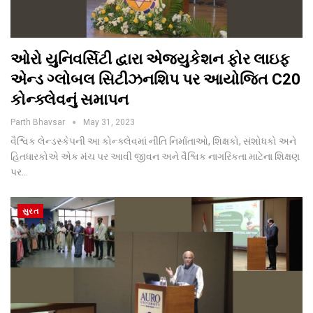
ઓરો યુનિવર્સિટી દ્વારા એજ્યુકેશન ફોર લાઇફ
એન્ડ ગ્લોબલ સિટીઝનશિપ પર આયોજિત C20
કોન્ક્લેવનું સમાપન
Parth Bhavsar
May 31, 2023
વૈશ્વિક લેન્ડસ્કેપની આ કોન્ક્લેવમાં નીતિ નિર્માતાઓ, શિક્ષકો, સંશોધકો અને
હિતધારકોએ એક મંચ પર આવી જીવન અને વૈશ્વિક નાગરિકતા માટેના શિક્ષણ
પર…
સુરત