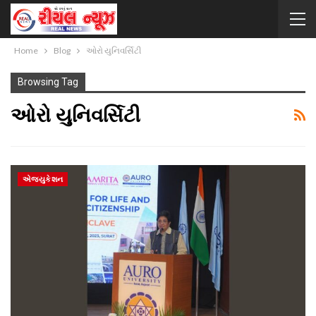
Home
Blog
ઓરો યુનિવર્સિટી
Browsing Tag
ઓરો યુનિવર્સિટી
એજ્યુકેશન