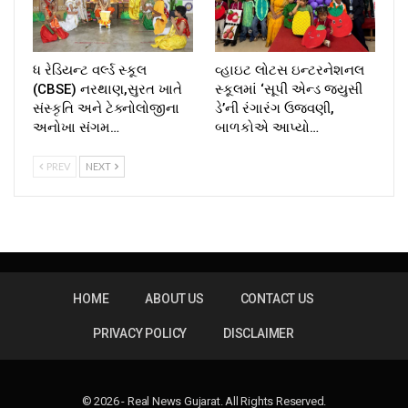
ધ રેડિયન્ટ વર્લ્ડ સ્કૂલ
વ્હાઇટ લોટસ ઇન્ટરનેશનલ
(CBSE) નરથાણ,સુરત ખાતે
સ્કૂલમાં ‘સૂપી એન્ડ જ્યુસી
સંસ્કૃતિ અને ટેક્નોલોજીના
ડે’ની રંગારંગ ઉજવણી,
અનોખા સંગમ…
બાળકોએ આપ્યો…
PREV
NEXT
HOME
ABOUT US
CONTACT US
PRIVACY POLICY
DISCLAIMER
© 2026 - Real News Gujarat. All Rights Reserved.