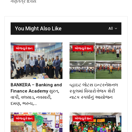
ગણતંત્ર દિવસ
You Might Also Like
All
એજ્યુકેશન
એજ્યુકેશન
BANKERA – Banking and
વ્હાઇટ લોટસ ઇન્ટરનેશનલ
Finance Academy સુરત,
સ્કૂલમાં વિચારોત્તેજક શેરી
વાપી, વલસાડ, નવસારી,
નાટક સ્પર્ધાનું આયોજન
દમણ, ભરુચ,…
એજ્યુકેશન
એજ્યુકેશન