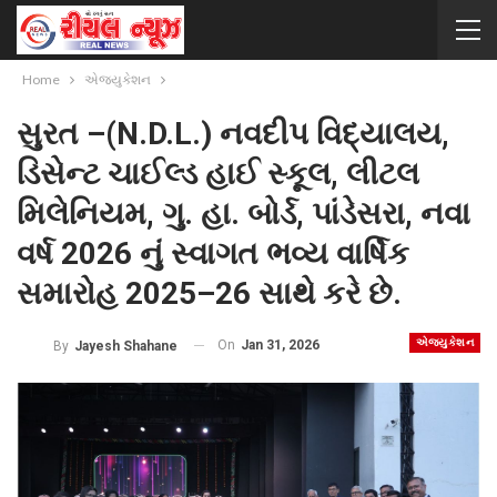
Home
એજ્યુકેશન
સુરત –(N.D.L.) નવદીપ વિદ્યાલય,
ડિસેન્ટ ચાઈલ્ડ હાઈ સ્કૂલ, લીટલ
મિલેનિયમ, ગુ. હા. બોર્ડ, પાંડેસરા, નવા
વર્ષ 2026 નું સ્વાગત ભવ્ય વાર્ષિક
સમારોહ 2025–26 સાથે કરે છે.
એજ્યુકેશન
On
Jan 31, 2026
By
Jayesh Shahane