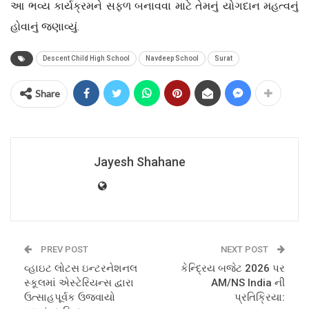
આ ભવ્ય કાર્યક્રમને સફળ બનાવવા માટે તેમનું યોગદાન મહત્વનું
હોવાનું જણાવ્યું.
Descent Child High School
Navdeep School
Surat
Share
Jayesh Shahane
PREV POST
NEXT POST
વ્હાઇટ લોટસ ઇન્ટરનેશનલ
કેન્દ્રિય બજેટ 2026 પર
સ્કૂલમાં એસ્ટેરિયન્સ દ્વારા
AM/NS India ની
ઉત્સાહપૂર્વક ઉજવાયો
પ્રતિક્રિયા: