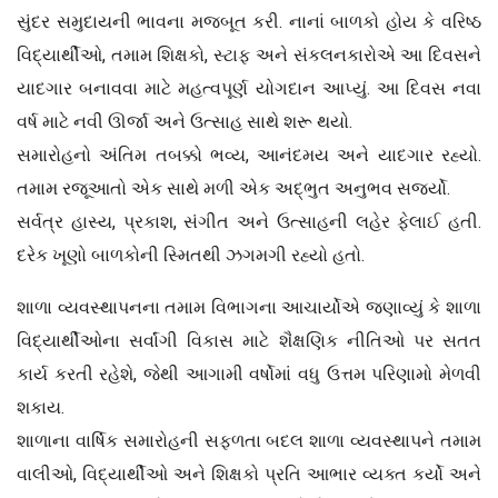
સુંદર સમુદાયની ભાવના મજબૂત કરી. નાનાં બાળકો હોય કે વરિષ્ઠ
વિદ્યાર્થીઓ, તમામ શિક્ષકો, સ્ટાફ અને સંકલનકારોએ આ દિવસને
યાદગાર બનાવવા માટે મહત્વપૂર્ણ યોગદાન આપ્યું. આ દિવસ નવા
વર્ષ માટે નવી ઊર્જા અને ઉત્સાહ સાથે શરૂ થયો.
સમારોહનો અંતિમ તબક્કો ભવ્ય, આનંદમય અને યાદગાર રહ્યો.
તમામ રજૂઆતો એક સાથે મળી એક અદ્ભુત અનુભવ સર્જ્યો.
સર્વત્ર હાસ્ય, પ્રકાશ, સંગીત અને ઉત્સાહની લહેર ફેલાઈ હતી.
દરેક ખૂણો બાળકોની સ્મિતથી ઝગમગી રહ્યો હતો.
શાળા વ્યવસ્થાપનના તમામ વિભાગના આચાર્યોએ જણાવ્યું કે શાળા
વિદ્યાર્થીઓના સર્વાંગી વિકાસ માટે શૈક્ષણિક નીતિઓ પર સતત
કાર્ય કરતી રહેશે, જેથી આગામી વર્ષોમાં વધુ ઉત્તમ પરિણામો મેળવી
શકાય.
શાળાના વાર્ષિક સમારોહની સફળતા બદલ શાળા વ્યવસ્થાપને તમામ
વાલીઓ, વિદ્યાર્થીઓ અને શિક્ષકો પ્રતિ આભાર વ્યક્ત કર્યો અને