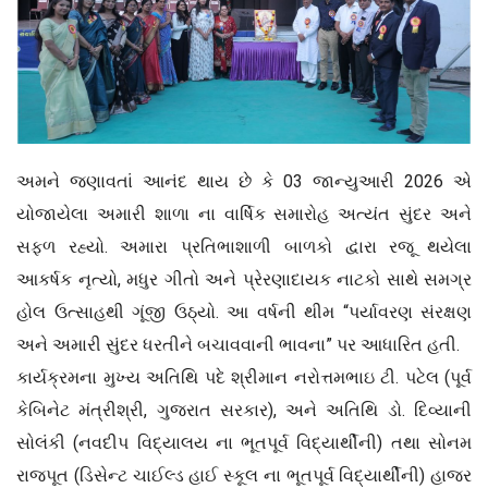
અમને જણાવતાં આનંદ થાય છે કે 03 જાન્યુઆરી 2026 એ
યોજાયેલા અમારી શાળા ના વાર્ષિક સમારોહ અત્યંત સુંદર અને
સફળ રહ્યો. અમારા પ્રતિભાશાળી બાળકો દ્વારા રજૂ થયેલા
આકર્ષક નૃત્યો, મધુર ગીતો અને પ્રેરણાદાયક નાટકો સાથે સમગ્ર
હોલ ઉત્સાહથી ગૂંજી ઉઠ્યો. આ વર્ષની થીમ “પર્યાવરણ સંરક્ષણ
અને અમારી સુંદર ધરતીને બચાવવાની ભાવના” પર આધારિત હતી.
કાર્યક્રમના મુખ્ય અતિથિ પદે શ્રીમાન નરોત્તમભાઇ ટી. પટેલ (પૂર્વ
કેબિનેટ મંત્રીશ્રી, ગુજરાત સરકાર), અને અતિથિ ડો. દિવ્યાની
સોલંકી (નવદીપ વિદ્યાલય ના ભૂતપૂર્વ વિદ્યાર્થીની) તથા સોનમ
રાજપૂત (ડિસેન્ટ ચાઈલ્ડ હાઈ સ્કૂલ ના ભૂતપૂર્વ વિદ્યાર્થીની) હાજર