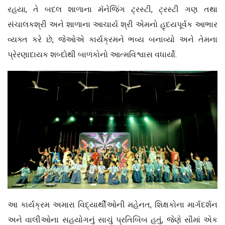
રહયા, તે બદલ શાળાના મૅનેજિંગ ટ્રસ્ટી, ટ્રસ્ટી ગણ તથા
સંચાલકશ્રી અને શાળાના આચાર્ય શ્રી એમનો હૃદયપૂર્વક આભાર
વ્યક્ત કરે છે, જેઓએ કાર્યક્રમને ભવ્ય બનાવ્યો અને તેમના
પ્રેરણાદાયક શબ્દોથી બાળકોનો આત્મવિશ્વાસ વધાર્યો.
આ કાર્યક્રમ અમારા વિદ્યાર્થીઓની મહેનત, શિક્ષકોના માર્ગદર્શન
અને વાલીઓના સહયોગનું સાચું પ્રતિબિંબ હતું, જેણે સૌમાં એક