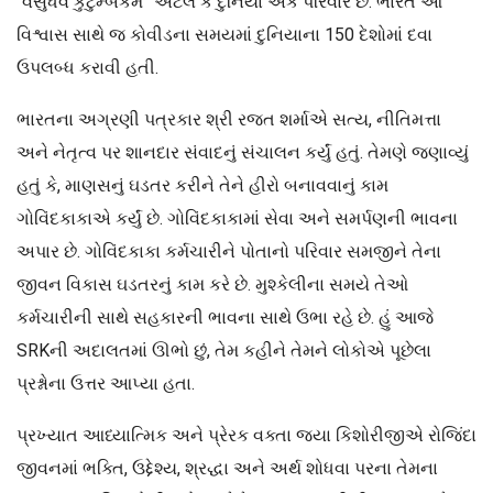
“વસુધૈવ કુટુમ્બકમ” એટલે કે દુનિયા એક પરિવાર છે. ભારતે આ
વિશ્વાસ સાથે જ કોવીડના સમયમાં દુનિયાના 150 દેશોમાં દવા
ઉપલબ્ધ કરાવી હતી.
ભારતના અગ્રણી પત્રકાર શ્રી રજત શર્માએ સત્ય, નીતિમત્તા
અને નેતૃત્વ પર શાનદાર સંવાદનું સંચાલન કર્યું હતું. તેમણે જણાવ્યું
હતું કે, માણસનું ઘડતર કરીને તેને હીરો બનાવવાનું કામ
ગોવિંદકાકાએ કર્યું છે. ગોવિંદકાકામાં સેવા અને સમર્પણની ભાવના
અપાર છે. ગોવિંદકાકા કર્મચારીને પોતાનો પરિવાર સમજીને તેના
જીવન વિકાસ ઘડતરનું કામ કરે છે. મુશ્કેલીના સમયે તેઓ
કર્મચારીની સાથે સહકારની ભાવના સાથે ઉભા રહે છે. હું આજે
SRKની અદાલતમાં ઊભો છું, તેમ કહીને તેમને લોકોએ પૂછેલા
પ્રશ્નોના ઉત્તર આપ્યા હતા.
પ્રખ્યાત આધ્યાત્મિક અને પ્રેરક વક્તા જયા કિશોરીજીએ રોજિંદા
જીવનમાં ભક્તિ, ઉદ્દેશ્ય, શ્રદ્ધા અને અર્થ શોધવા પરના તેમના