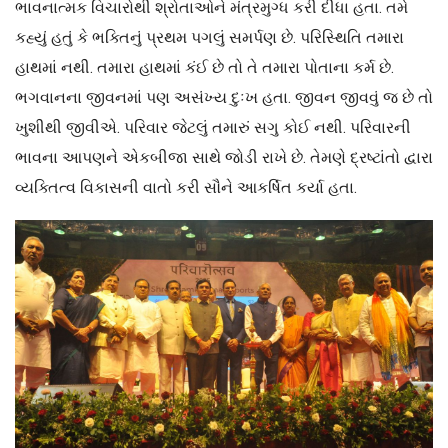
ભાવનાત્મક વિચારોથી શ્રોતાઓને મંત્રમુગ્ધ કરી દીધા હતા. તમે
કહ્યું હતું કે ભક્તિનું પ્રથમ પગલું સમર્પણ છે. પરિસ્થિતિ તમારા
હાથમાં નથી. તમારા હાથમાં કંઈ છે તો તે તમારા પોતાના કર્મ છે.
ભગવાનના જીવનમાં પણ અસંખ્ય દુઃખ હતા. જીવન જીવવું જ છે તો
ખુશીથી જીવીએ. પરિવાર જેટલું તમારું સગુ કોઈ નથી. પરિવારની
ભાવના આપણને એકબીજા સાથે જોડી રાખે છે. તેમણે દ્રષ્ટાંતો દ્વારા
વ્યક્તિત્વ વિકાસની વાતો કરી સૌને આકર્ષિત કર્યા હતા.