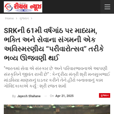
Home
ગુજરાત
SRKની 61મી વર્ષગાંઠ પર માધ્યમ,
ભક્તિ અને સેવાના સંગમની એક
અવિસ્મરણીય “પરીવારોત્સવ” તરીકે
ભવ્ય ઊજવણી થઈ
"ભારતમાં સેવા એ સંસ્કાર છે અને પરિવારભાવનાએ આપણી
સંસ્કૃતિને જીવંત રાખી છે" : કેન્દ્રીય મંત્રી શ્રી મનસુખભાઈ
માંડવિયા માણસનું ઘડતર કરીને તેને હીરો બનાવવાનું કામ
ગોવિંદકાકાએ કર્યું : શ્રી રજત શર્મા
ગુજરાત
On
Apr 21, 2025
By
Jayesh Shahane