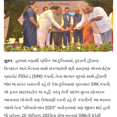
સુરત :
હાલમાં નફાથી પ્રેરિત આ દુનિયામાં, કુદરતી હીરાના
ઉત્પાદન અને નિકાસ સાથે સંકળાયેલી શ્રી રામકૃષ્ણ એક્સપોર્ટ્સ
પ્રાઇવેટ લિમિટેડ (SRK) કંપની, તેના શાશ્વત મૂલ્યો સાથે હીરાની
જેમ જ સતત ચમકતી રહે છે. દેશ-દુનિયામાં પ્રખ્યાત SRK કંપની,
એ ફક્ત માઇલસ્ટોન જ નહીં, પરંતુ તેની પાછળ મુખ્ય યોગદાન
આપનારા લોકોની પણ ઉજવણી કરતી રહે છે. કંપનીની આ ભાવના
આજે તેના “પરિવારોત્સવ 2025” કાર્યક્રમમાં પણ જીવંત થઈ હતી.
જે ખરેખર, 20 એપ્રિલ, 2025ના રોજ સુરતમાં SRKની 61મી