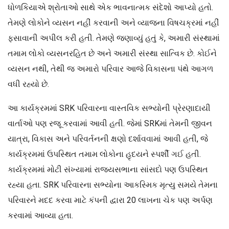
ધોળકિયાએ શ્રોતાઓ સાથે એક ભાવનાત્મક સંદેશો આપ્યો હતો.
તેમણે લોકોને વ્યસન નહીં કરવાની અને વ્યાજના વિષચક્રમાં નહીં
ફસાવાની અપીલ કરી હતી. તેમણે જણાવ્યું હતું કે, અમારી સંસ્થામાં
તમામ લોકો વ્યસનરહિત છે અને અમારી સંસ્થા સાત્વિક છે. કોઈને
વ્યસન નથી, તેથી જ અમારો પરિવાર આજે વિકાસના પંથે આગળ
વધી રહ્યો છે.
આ કાર્યક્રમમાં SRK પરિવારના વાસ્તવિક સભ્યોની પ્રેરણાદાયી
વાર્તાઓ પણ રજૂ કરવામાં આવી હતી. જેમાં SRKમાં તેમની જીવન
યાત્રા, વિકાસ અને પરિવર્તનની ક્ષણો દર્શાવવામાં આવી હતી, જે
કાર્યક્રમમાં ઉપસ્થિત તમામ લોકોના હૃદયને સ્પર્શી ગઈ હતી.
કાર્યક્રમમાં મોટી સંખ્યામાં રાજ્યસભાના સાંસદો પણ ઉપસ્થિત
રહ્યા હતા. SRK પરિવારના સભ્યોના આકસ્મિક મૃત્યુ સમયે તેમના
પરિવારને મદદ કરવા માટે કંપની દ્વારા 20 લાખના ચેક પણ અર્પણ
કરવામાં આવ્યા હતા.