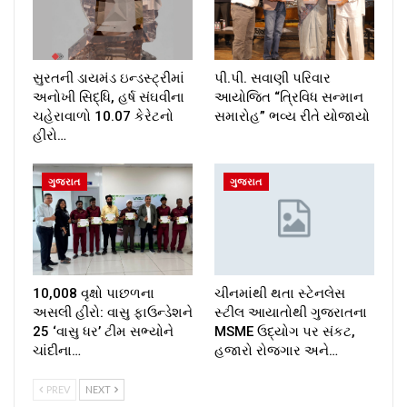
સુરતની ડાયમંડ ઇન્ડસ્ટ્રીમાં
પી.પી. સવાણી પરિવાર
અનોખી સિદ્ધિ, હર્ષ સંઘવીના
આયોજિત “ત્રિવિધ સન્માન
ચહેરાવાળો 10.07 કેરેટનો
સમારોહ” ભવ્ય રીતે યોજાયો
હીરો…
ગુજરાત
ગુજરાત
10,008 વૃક્ષો પાછળના
ચીનમાંથી થતા સ્ટેનલેસ
અસલી હીરો: વાસુ ફાઉન્ડેશને
સ્ટીલ આયાતોથી ગુજરાતના
25 ‘વાસુ ધર’ ટીમ સભ્યોને
MSME ઉદ્યોગ પર સંકટ,
ચાંદીના…
હજારો રોજગાર અને…
PREV
NEXT