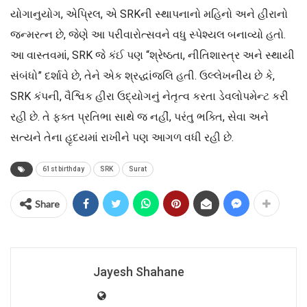
યોગાનુયોગ, એપ્રિલ, એ SRKની સ્થાપનાનો મહિનો અને હીરાનો
જન્મરત્ન છે, જેણે આ પરીવારોત્સવને વધુ સ્પેશ્યલ બનાવ્યો હતો.
આ વાસ્તવમાં, SRK જે કંઈ પણ “શ્રેષ્ઠતા, નીતિશાસ્ત્ર અને સ્થાયી
સંબંધો” દર્શાવે છે, તેને એક શ્રદ્ધાંજલિ હતી. ઉલ્લેખનીય છે કે,
SRK કંપની, વૈશ્વિક હીરા ઉદ્યોગનું નેતૃત્વ કરતા ડેવલોપમેન્ટ કરી
રહી છે. તે ફક્ત પ્રતિભા સાથે જ નહીં, પરંતુ ભક્તિ, સેવા અને
સત્યને તેના હૃદયમાં રાખીને પણ આગળ વધી રહી છે.
61st birthday
SRK
Surat
Share
Jayesh Shahane