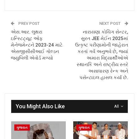
PREV POST
NEXT POST
એસ.આર. લુથરા
નારાયણા કોચિંગ સેન્ટર,
ઇન્સ્ટિટ્યૂટ ઓફ
સુરત JEE મેઈન 2025માં
મેનેજમેન્ટને 2023-24 માટે
ઉત્કૃષ્ટ પરીણામોની જાહેરાત
એસજીસીસીઆઈ ગોલ્ડન
કરતાં ગર્વ અનુભવે છે, જ્યાં
જ્યુબિલી એવોર્ડ મળ્યો
અમારા વિદ્યાર્થીઓએ
સ્થાનકિ અને રાષ્ટ્રીય સ્તરે
અસાધારણ રેન્ક અને
પસેન્ટાઇલ હાસલ કર્યા છે.
You Might Also Like
All
ગુજરાત
ગુજરાત