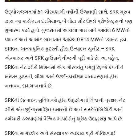
ઉદ્યોગજગતમાં 61 ગૌરવશાળી વર્ષોની ઉજવણી સાથે, SRK ગ્રુપ
દ્વારા આ કાર્યક્રમ દરમિયાન, બે મોટા સૌર ઉર્જા પ્રોજેક્ટ્સનો પણ
શુભારંભ કર્યો હતો. ગુજરાતમાં અકાલા ગામ ખાતે આવેલ 6 MWનો
પ્લાન્ટ અને આમોદ ગામ ખાતે આવેલ 0.814 MWનો પ્લાન્ટ, હવે
SRKના અત્યાધુનિક કુદરતી હીરા ઉત્પાદન યુનીટ – SRK
એમ્પાયર અને SRK હાઉસને વીજળી પૂરી પાડે છે. આ પહેલ,
SRKના નેટ ઝીરો મિશનમાં એક ગૌરવવંતુ પગલું છે, જે કંપનીને
ખરેખર કુદરતી, લીલા અને ઉર્જા-કાર્યક્ષમ વાતાવરણમાં હીરા
બનાવવા સક્ષમ બનાવે છે.
SRKની ઉત્પાદન સુવિધાઓ હીરા ઉદ્યોગમાં વિશ્વની પ્રથમ નેટ
ઝીરો એનર્જી-પ્રમાણિત ઇમારતો છે અને સસ્ટેનિબિલિટી અને
કર્મચારી કલ્યાણમાં વૈશ્વિક માપદંડોનું શ્રેષ્ઠ ઉદાહરણ આપે છે.
SRKના માર્ગદર્શક અને સંસ્થાપક-અધ્યક્ષ શ્રી ગોવિંદભાઈ