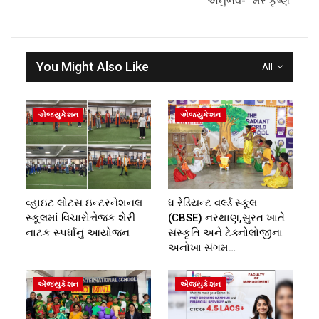
અનુભવ- “મેરે કૃષ્ણ”
You Might Also Like
All
એજ્યુકેશન
એજ્યુકેશન
વ્હાઇટ લોટસ ઇન્ટરનેશનલ
ધ રેડિયન્ટ વર્લ્ડ સ્કૂલ
સ્કૂલમાં વિચારોત્તેજક શેરી
(CBSE) નરથાણ,સુરત ખાતે
નાટક સ્પર્ધાનું આયોજન
સંસ્કૃતિ અને ટેક્નોલોજીના
અનોખા સંગમ…
એજ્યુકેશન
એજ્યુકેશન