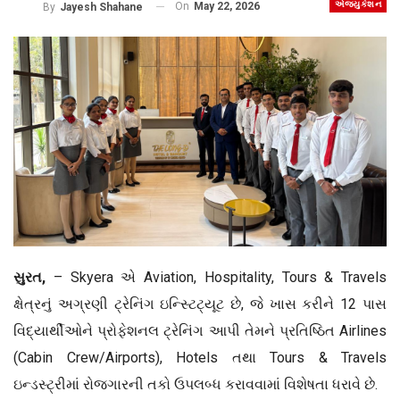
એજ્યુકેશન
On
May 22, 2026
By
Jayesh Shahane
સુરત,
– Skyera એ Aviation, Hospitality, Tours & Travels
ક્ષેત્રનું અગ્રણી ટ્રેનિંગ ઇન્સ્ટિટ્યૂટ છે, જે ખાસ કરીને 12 પાસ
વિદ્યાર્થીઓને પ્રોફેશનલ ટ્રેનિંગ આપી તેમને પ્રતિષ્ઠિત Airlines
(Cabin Crew/Airports), Hotels તથા Tours & Travels
ઇન્ડસ્ટ્રીમાં રોજગારની તકો ઉપલબ્ધ કરાવવામાં વિશેષતા ધરાવે છે.