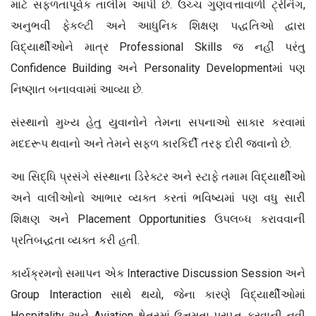
માટે સફળતાપૂર્વક તાલીમ આપી છે. ઉચ્ચ ગુણવત્તાવાળી ટ્રેનિંગ,
અનુભવી ફેકલ્ટી અને આધુનિક શિક્ષણ પદ્ધતિઓ દ્વારા
વિદ્યાર્થીઓને માત્ર Professional Skills જ નહીં પરંતુ
Confidence Building અને Personality Developmentમાં પણ
નિષ્ણાત બનાવવામાં આવ્યા છે.
સંસ્થાનો મુખ્ય હેતુ યુવાનોને તેમના સપનાઓ સાકાર કરવામાં
મદદરૂપ થવાનો અને તેમને સફળ કારકિર્દી તરફ દોરી જવાનો છે.
આ સિદ્ધિ પ્રસંગે સંસ્થાના ડિરેક્ટર અને સ્ટાફે તમામ વિદ્યાર્થીઓ
અને વાલીઓનો આભાર વ્યક્ત કરતાં ભવિષ્યમાં પણ વધુ સારી
શિક્ષણ અને Placement Opportunities ઉપલબ્ધ કરાવવાની
પ્રતિબદ્ધતા વ્યક્ત કરી હતી.
કાર્યક્રમનો સમાપન એક Interactive Discussion Session અને
Group Interaction સાથે થયો, જેના કારણે વિદ્યાર્થીઓમાં
Hospitality અને Aviation ક્ષેત્રમાં ઉત્તમતા પ્રાપ્ત કરવાની નવી