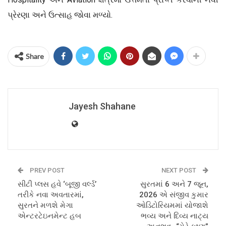
પ્રેરણા અને ઉત્સાહ જોવા મળ્યો.
Share
Jayesh Shahane
PREV POST
NEXT POST
સીટી પ્લસ હવે ‘બૂજી વર્લ્ડ’
સુરતમાં 6 અને 7 જૂન,
તરીકે નવા અવતારમાં,
2026 એ સંજીવ કુમાર
સુરતને મળશે મેગા
ઓડિટોરિયમમાં યોજાશે
એન્ટરટેઇનમેન્ટ હબ
ભવ્ય અને દિવ્ય નાટ્ય