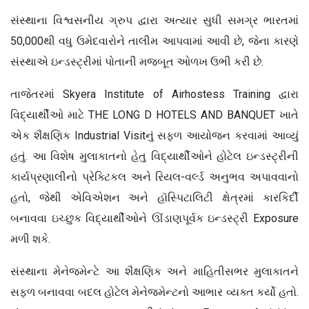
સંસ્થાના વિશ્વસનીય ગ્રુપ દ્વારા અત્યાર સુધી સમગ્ર ભારતમાં
50,000થી વધુ ઉમેદવારોને તાલીમ આપવામાં આવી છે, જેના કારણે
સંસ્થાએ ઇન્ડસ્ટ્રીમાં પોતાની મજબૂત ઓળખ ઉભી કરી છે.
તાજેતરમાં Skyera Institute of Airhostess Training દ્વારા
વિદ્યાર્થીઓ માટે THE LONG D HOTELS AND BANQUET ખાતે
એક શૈક્ષણિક Industrial Visitનું સફળ આયોજન કરવામાં આવ્યું
હતું. આ વિશેષ મુલાકાતનો હેતુ વિદ્યાર્થીઓને હોટેલ ઇન્ડસ્ટ્રીની
કાર્યપ્રણાલીનો પ્રેક્ટિકલ અને રિયલ-વર્લ્ડ અનુભવ અપાવવાનો
હતો, જેથી એવિએશન અને હૉસ્પિટાલિટી ક્ષેત્રમાં કારકિર્દી
બનાવવા ઇચ્છુક વિદ્યાર્થીઓને ઊંડાણપૂર્વક ઇન્ડસ્ટ્રી Exposure
મળી શકે.
સંસ્થાના મેનેજમેન્ટે આ શૈક્ષણિક અને માહિતીસભર મુલાકાતને
સફળ બનાવવા બદલ હોટેલ મેનેજમેન્ટનો આભાર વ્યક્ત કર્યો હતો.