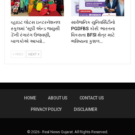
વ્હાઇટ લોટસ ઇન્ટરનેશનલ
સાર્વજનિક યુનિવર્સિટીનો
સ્કૂલમાં ‘સૂપી એન્ડ જ્યુસી
PGDFBS કોર્સ: ભારતના
ડે’ની રંગારંગ ઉજવણી,
વિકસતા BFSI ક્ષેત્ર માટે
બાળકોએ આપ્યો…
ભવિષ્યના કુશળ…
PREV
NEXT
HOME
ABOUT US
CONTACT US
PRIVACY POLICY
DISCLAIMER
© 2026 - Real News Gujarat. All Rights Reserved.