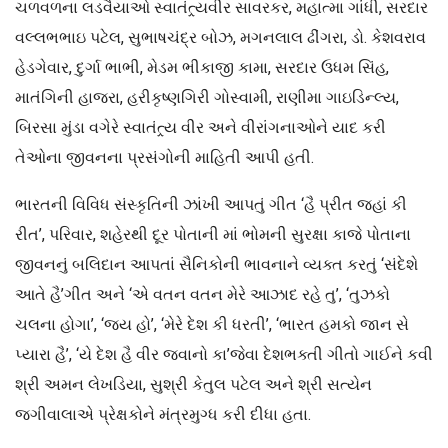
ચળવળના લડવૈયાઓ સ્વાતંત્ર્યવીર સાવરકર, મહાત્મા ગાંધી, સરદાર
વલ્લભભાઇ પટેલ, સુભાષચંદ્ર બોઝ, મગનલાલ ઢીંગરા, ડો. કેશવરાવ
હેડગેવાર, દુર્ગા ભાભી, મેડમ ભીકાજી કામા, સરદાર ઉધમ સિંહ,
માતંગિની હાજરા, હરીકૃષ્ણગિરી ગોસ્વામી, રાણીમા ગાઇડિન્લ્ય,
બિરસા મુંડા વગેરે સ્વાતંત્ર્ય વીર અને વીરાંગનાઓને યાદ કરી
તેઓના જીવનના પ્રસંગોની માહિતી આપી હતી.
ભારતની વિવિધ સંસ્કૃતિની ઝાંખી આપતું ગીત ‘હૈ પ્રીત જહાં કી
રીત’, પરિવાર, શહેરથી દૂર પોતાની માં ભોમની સુરક્ષા કાજે પોતાના
જીવનનું બલિદાન આપતાં સૈનિકોની ભાવનાને વ્યક્ત કરતું ‘સંદેશે
આતે હૈ’ગીત અને ‘એ વતન વતન મેરે આઝાદ રહે તુ’, ‘તુઝકો
ચલના હોગા’, ‘જય હો’, ‘મેરે દેશ કી ધરતી’, ‘ભારત હમકો જાન સે
પ્યારા હૈ’, ‘યે દેશ હૈ વીર જવાનો કા’જેવા દેશભક્તી ગીતો ગાઈને કવી
શ્રી અમન લેખડિયા, સુશ્રી કેતુલ પટેલ અને શ્રી સત્યેન
જગીવાલાએ પ્રેક્ષકોને મંત્રમુગ્ધ કરી દીધા હતા.