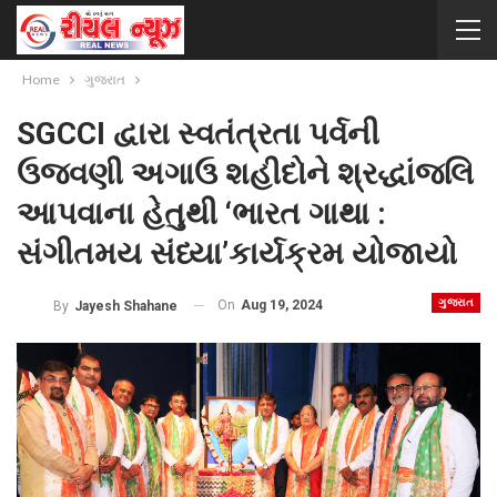
Home
ગુજરાત
SGCCI દ્વારા સ્વતંત્રતા પર્વની
ઉજવણી અગાઉ શહીદોને શ્રદ્ધાંજલિ
આપવાના હેતુથી ‘ભારત ગાથા :
સંગીતમય સંધ્યા’કાર્યક્રમ યોજાયો
ગુજરાત
On
Aug 19, 2024
By
Jayesh Shahane