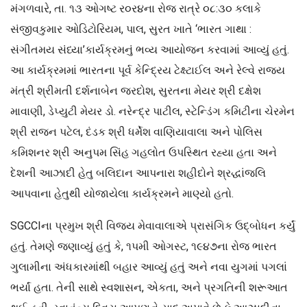
મંગળવારે, તા. ૧૩ ઓગષ્ટ ર૦ર૪ના રોજ રાત્રે ૦૮:૩૦ કલાકે
સંજીવકુમાર ઓડિટોરિયમ, પાલ, સુરત ખાતે ‘ભારત ગાથા :
સંગીતમય સંધ્યા’કાર્યક્રમનું ભવ્ય આયોજન કરવામાં આવ્યું હતું.
આ કાર્યક્રમમાં ભારતના પૂર્વ કેન્દ્રિય ટેક્ષ્ટાઈલ અને રેલ્વે રાજ્ય
મંત્રી શ્રીમતી દર્શનાબેન જરદોશ, સુરતના મેયર શ્રી દક્ષેશ
માવાણી, ડેપ્યુટી મેયર ડો. નરેન્દ્ર પાટીલ, સ્ટેન્ડિંગ કમિટીના ચેરમેન
શ્રી રાજન પટેલ, દંડક શ્રી ધર્મેશ વાણિયાવાલા અને પોલિસ
કમિશનર શ્રી અનુપમ સિંહ ગહલોત ઉપસ્થિત રહ્યા હતા અને
દેશની આઝાદી હેતુ બલિદાન આપનારા શહીદોને શ્રદ્ધાંજલિ
આપવાના હેતુથી યોજાયેલા કાર્યક્રમને માણ્યો હતો.
SGCCIના પ્રમુખ શ્રી વિજય મેવાવાલાએ પ્રાસંગિક ઉદ્‌બોધન કર્યું
હતું. તેમણે જણાવ્યું હતું કે, ૧પમી ઓગસ્ટ, ૧૯૪૭ના રોજ ભારત
ગુલામીના અંધકારમાંથી બહાર આવ્યું હતું અને નવા યુગમાં પગલાં
ભર્યાં હતા. તેની સાથે સ્વશાસન, એકતા, અને પ્રગતિની શરૂઆત