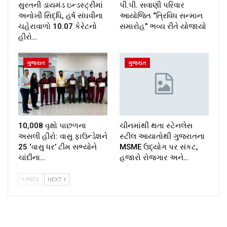
સુરતની ડાયમંડ ઇન્ડસ્ટ્રીમાં
પી.પી. સવાણી પરિવાર
અનોખી સિદ્ધિ, હર્ષ સંઘવીના
આયોજિત “ત્રિવિધ સન્માન
ચહેરાવાળો 10.07 કેરેટનો
સમારોહ” ભવ્ય રીતે યોજાયો
હીરો…
ગુજરાત
ગુજરાત
10,008 વૃક્ષો પાછળના
ચીનમાંથી થતા સ્ટેનલેસ
અસલી હીરો: વાસુ ફાઉન્ડેશને
સ્ટીલ આયાતોથી ગુજરાતના
25 ‘વાસુ ધર’ ટીમ સભ્યોને
MSME ઉદ્યોગ પર સંકટ,
ચાંદીના…
હજારો રોજગાર અને…
PREV
NEXT