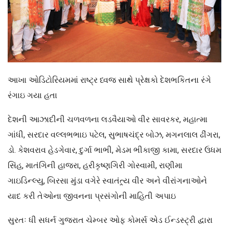
આખા ઓડિટોરિયમમાં રાષ્ટ્ર ધ્વજ સાથે પ્રેક્ષકો દેશભકિતના રંગે
રંગાઇ ગયા હતા
દેશની આઝાદીની ચળવળના લડવૈયાઓ વીર સાવરકર, મહાત્મા
ગાંધી, સરદાર વલ્લભભાઇ પટેલ, સુભાષચંદ્ર બોઝ, મગનલાલ ઢીંગરા,
ડો. કેશવરાવ હેડગેવાર, દુર્ગા ભાભી, મેડમ ભીકાજી કામા, સરદાર ઉધમ
સિંહ, માતંગિની હાજરા, હરીકૃષ્ણગિરી ગોસ્વામી, રાણીમા
ગાઇડિન્લ્યુ, બિરસા મુંડા વગેરે સ્વાતંત્ર્ય વીર અને વીરાંગનાઓને
યાદ કરી તેઓના જીવનના પ્રસંગોની માહિતી અપાઇ
સુરતઃ ધી સધર્ન ગુજરાત ચેમ્બર ઓફ કોમર્સ એડ ઈન્ડસ્ટ્રી દ્વારા