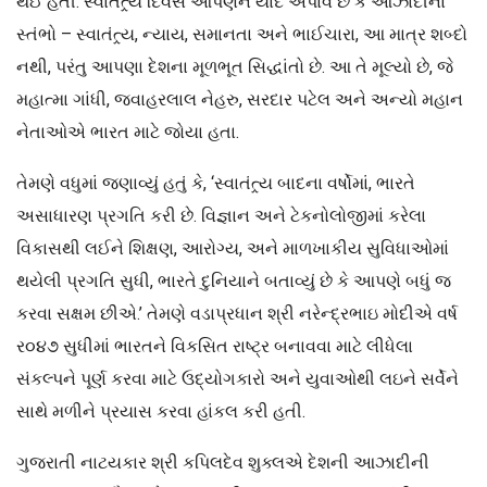
થઈ હતી. સ્વાતંત્ર્ય દિવસ આપણને યાદ અપાવે છે કે આઝાદીના
સ્તંભો – સ્વાતંત્ર્ય, ન્યાય, સમાનતા અને ભાઈચારા, આ માત્ર શબ્દો
નથી, પરંતુ આપણા દેશના મૂળભૂત સિદ્ધાંતો છે. આ તે મૂલ્યો છે, જે
મહાત્મા ગાંધી, જવાહરલાલ નેહરુ, સરદાર પટેલ અને અન્યો મહાન
નેતાઓએ ભારત માટે જોયા હતા.
તેમણે વધુમાં જણાવ્યું હતું કે, ‘સ્વાતંત્ર્ય બાદના વર્ષોમાં, ભારતે
અસાધારણ પ્રગતિ કરી છે. વિજ્ઞાન અને ટેકનોલોજીમાં કરેલા
વિકાસથી લઈને શિક્ષણ, આરોગ્ય, અને માળખાકીય સુવિધાઓમાં
થયેલી પ્રગતિ સુધી, ભારતે દુનિયાને બતાવ્યું છે કે આપણે બધું જ
કરવા સક્ષમ છીએ.’ તેમણે વડાપ્રધાન શ્રી નરેન્દ્રભાઇ મોદીએ વર્ષ
ર૦૪૭ સુધીમાં ભારતને વિકસિત રાષ્ટ્ર બનાવવા માટે લીધેલા
સંકલ્પને પૂર્ણ કરવા માટે ઉદ્યોગકારો અને યુવાઓથી લઇને સર્વેને
સાથે મળીને પ્રયાસ કરવા હાંકલ કરી હતી.
ગુજરાતી નાટયકાર શ્રી કપિલદેવ શુક્લએ દેશની આઝાદીની