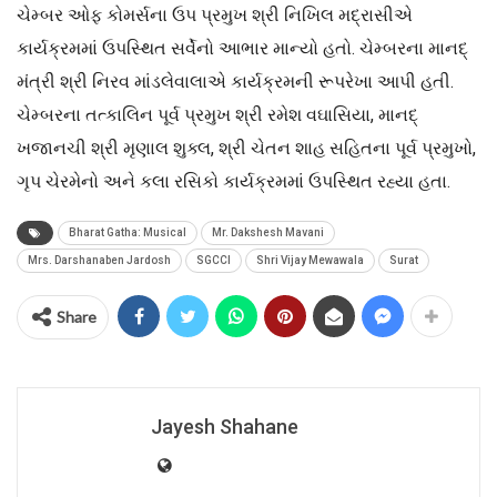
ચેમ્બર ઓફ કોમર્સના ઉપ પ્રમુખ શ્રી નિખિલ મદ્રાસીએ
કાર્યક્રમમાં ઉપસ્થિત સર્વેનો આભાર માન્યો હતો. ચેમ્બરના માનદ્‌
મંત્રી શ્રી નિરવ માંડલેવાલાએ કાર્યક્રમની રૂપરેખા આપી હતી.
ચેમ્બરના તત્કાલિન પૂર્વ પ્રમુખ શ્રી રમેશ વઘાસિયા, માનદ્‌
ખજાનચી શ્રી મૃણાલ શુક્લ, શ્રી ચેતન શાહ સહિતના પૂર્વ પ્રમુખો,
ગૃપ ચેરમેનો અને કલા રસિકો કાર્યક્રમમાં ઉપસ્થિત રહ્યા હતા.
Bharat Gatha: Musical
Mr. Dakshesh Mavani
Mrs. Darshanaben Jardosh
SGCCI
Shri Vijay Mewawala
Surat
Share
Jayesh Shahane