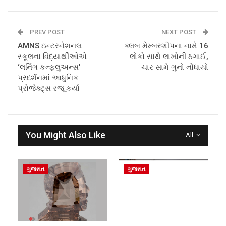
PREV POST
NEXT POST
AMNS ઇન્ટરનેશનલ
ક્લબ મેમ્બરશીપના નામે 16
સ્કૂલના વિદ્યાર્થીઓએ
લોકો સાથે લાખોની ઠગાઈ,
‘લર્નિંગ કન્ફ્લુઅન્સ’
ચાર સામે ગુનો નોંધાયો
પ્રદર્શનમાં આધુનિક
પ્રોજેક્ટ્સ રજૂ કર્યા
You Might Also Like
All
ગુજરાત
ગુજરાત