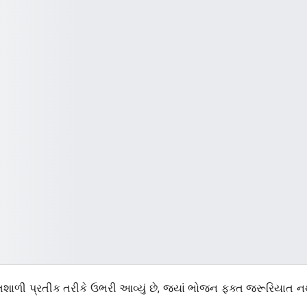
ક્તિશાળી પ્રતીક તરીકે ઉભરી આવ્યું છે, જ્યાં ભોજન ફક્ત જરૂરિયાત ન