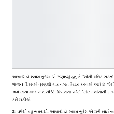
આચાર્ય ડૉ. શ્યામ સુરેશા એ જણાવ્યું હતું કે, “સૌથી ધનિક ભક્
ભોજન દિવસમાં ત્રણથી ચાર વખત તૈયાર કરવામાં આવે છે જેથ
અમે કાચા માલ અને ચેરિટી કિચનના ઓટોમેટીક મશીનોની સત
કરી શકીએ.
35 વર્ષથી વધુ સમયથી, આચાર્ય ડૉ. શ્યામ સુરેશ એ શ્રી સાંઈ બા