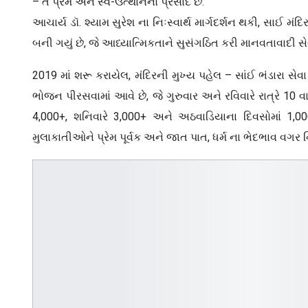
– તે પ્રેમ અને સ્વ-ઉત્થાનનો પ્રસાદ છે.
આચાર્ય ડૉ. શ્યામ સુરેશ ના નિઃસ્વાર્થ માર્ગદર્શન થકી, સાઈ મં
બની ગયું છે, જે આધ્યાત્મિકતાને સુસંગઠિત કરી માનવતાવાદી સેવ
2019 માં શરૂ કરાયેલ, મંદિરની મુખ્ય પહેલ – સાંઈ ભંડારા સેવ
ભોજન પીરસવામાં આવે છે, જે ગુરુવાર અને રવિવારે રાત્રે 10 વા
4,000+, શનિવારે 3,000+ અને અઠવાડિયાના દિવસોમાં 1,0
મુલાકાતીઓને પ્રેમ પૂર્વક અને જાત પાત, ધર્મ ના ભેદભાવ વગર નિશ