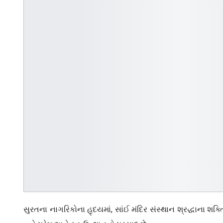
સુરતના નાગરિકોના હૃદયમાં, સાંઈ મંદિર સંસ્થાન શ્રદ્ધાના શ