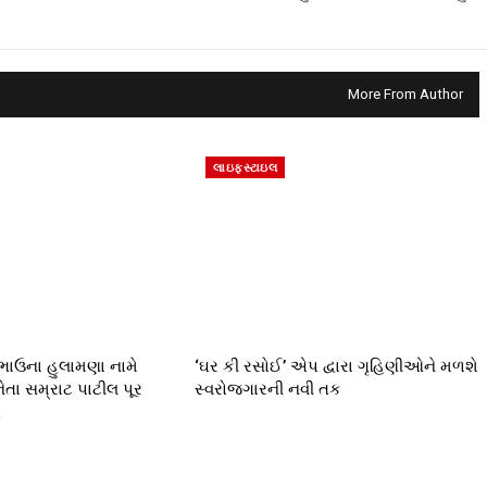
More From Author
લાઇફસ્ટાઇલ
 ભાઉના હુલામણા નામે
‘ઘર કી રસોઈ’ એપ દ્વારા ગૃહિણીઓને મળશે
તા સમ્રાટ પાટીલ પૂર
સ્વરોજગારની નવી તક
…