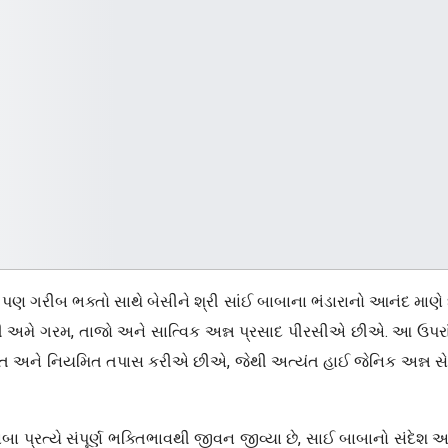
તો પણ ગરીબ ભક્તો સાથે બેસીને શ્રી સાંઈ બાબાના ભંડારાનો આનંદ માણે 
ી અમે ગરમ, તાજો અને સાત્વિક અન્ન પ્રસાદ પીરસીએ છીએ. આ ઉપરા
ત અને નિયમિત તપાસ કરીએ છીએ, જેથી અત્યંત હાઈ જેનિક અન્ન સે
બા પ્રત્યે સંપૂર્ણ ભક્તિભાવથી જીવન જીવ્યા છે, સાઈ બાબાનો સંદેશ અ