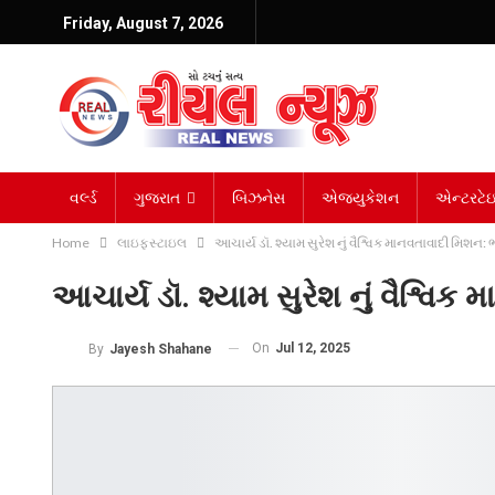
Friday, August 7, 2026
વર્લ્ડ
ગુજરાત
બિઝનેસ
એજ્યુકેશન
એન્ટરટેઇન
Home
લાઇફસ્ટાઇલ
આચાર્ય ડૉ. શ્યામ સુરેશ નું વૈશ્વિક માનવતાવાદી મિશન: ભૂ
આચાર્ય ડૉ. શ્યામ સુરેશ નું વૈશ્વિક 
On
Jul 12, 2025
By
Jayesh Shahane