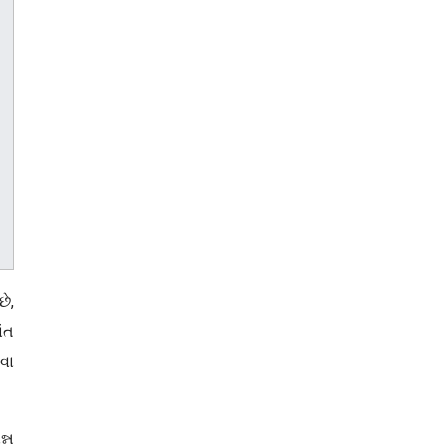
છે,
ંત
વા
ન્ન