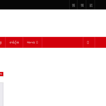
ી
સ્પોર્ટ્સ
અન્ય
ઇલ