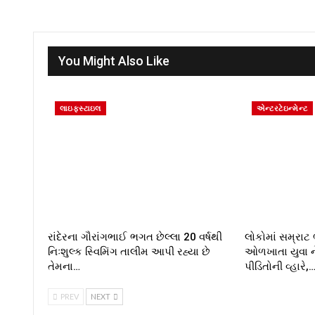
You Might Also Like
લાઇફસ્ટાઇલ
એન્ટરટેઇન્મેન્ટ
રાંદેરના ગૌરાંગભાઈ ભગત છેલ્લા 20 વર્ષથી
લોકોમાં સમ્રાટ
નિઃશુલ્ક સ્વિમિંગ તાલીમ આપી રહ્યા છે
ઓળખાતા યુવા ને
તેમના…
પીડિતોની વ્હારે,
PREV
NEXT