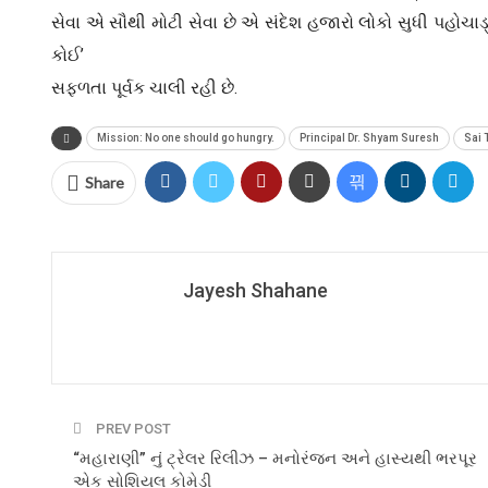
સેવા એ સૌથી મોટી સેવા છે એ સંદેશ હજારો લોકો સુધી પહોચાડ
કોઈ’
સફળતા પૂર્વક ચાલી રહી છે.
Mission: No one should go hungry.
Principal Dr. Shyam Suresh
Sai 
Share
Jayesh Shahane
PREV POST
“મહારાણી” નું ટ્રેલર રિલીઝ – મનોરંજન અને હાસ્યથી ભરપૂર
એક સોશિયલ કોમેડી