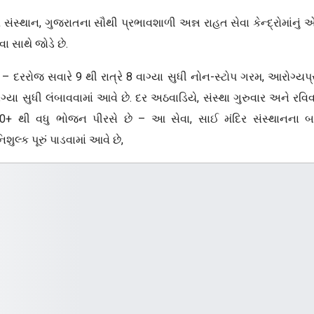
દિર સંસ્થાન, ગુજરાતના સૌથી પ્રભાવશાળી અન્ન રાહત સેવા કેન્દ્રોમાંનું
ા સાથે જોડે છે.
ા – દરરોજ સવારે 9 થી રાત્રે 8 વાગ્યા સુધી નોન-સ્ટોપ ગરમ, આરોગ્યપ
ગ્યા સુધી લંબાવવામાં આવે છે. દર અઠવાડિયે, સંસ્થા ગુરુવાર અને રવિવ
00+ થી વધુ ભોજન પીરસે છે – આ સેવા, સાઈ મંદિર સંસ્થાનના બ
ુલ્ક પૂરું પાડવામાં આવે છે,