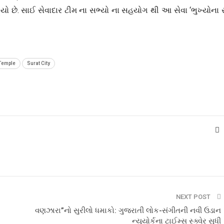
્યો છે. સાઈ સેવાદાર ટીમ ના સભ્યો ના સહયોગ થી આ સેવા ‘ભુખ્યોના ર
Temple
Surat City
NEXT POST
વણઝારા”નો સુરીલો ધમાકો: ગુજરાતી લોક-સંગીતની નવી ઉડાન
ન્યુયોર્કના ટાઈમ્સ સ્ક્વેર સુધી