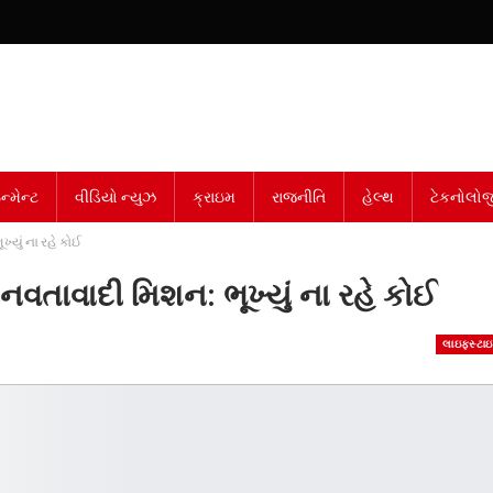
્મેન્ટ
વીડિયો ન્યુઝ
ક્રાઇમ
રાજનીતિ
હેલ્થ
ટેકનોલોજ
ખ્યું ના રહે કોઈ
માનવતાવાદી મિશન: ભૂખ્યું ના રહે કોઈ
લાઇફસ્ટા