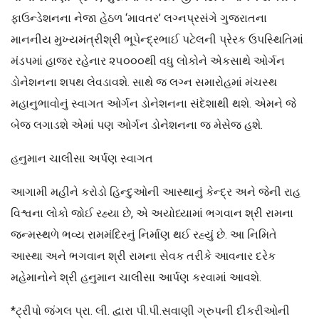
ફાઉન્ડેશનના નેજા હેઠળ ‘માવતર’ લગ્નપ્રસંગે ગુજરાતના
માનનીય મુખ્યમંત્રીશ્રી ભૂપેન્દ્રભાઈ પટેલની પ્રેરક ઉપસ્થિતિમાં
મંડપમાં હાજર રહેનાર ૨૫૦૦૦થી વધુ લોકોને એકસાથે ઓર્ગન
ડોનેશનના શપથ લેવડાવશે. સાથે જ લગ્ન સમારોહમાં મંચસ્થ
મહાનુભાવોનું સ્વાગત ઓર્ગન ડોનેશનના સંદેશાથી થશે. એમને જે
બેજ લગાડશે એમાં પણ ઓર્ગન ડોનેશનના જ મેસેજ હશે.
હનુમાન ચાલીસા અર્પણ સ્વાગત
આગામી મહીને કરોડો હિન્દુઓની આસ્થાનું કેન્દ્ર અને જેની રાહ
વિશ્વના લોકો જોઈ રહ્યા છે, એ અયોધ્યામાં ભગવાન શ્રી રામના
જન્મસ્થળે ભવ્ય રામમંદિરનું નિર્માણ થઈ રહ્યું છે. આ નિમિતે
આસ્થા અને ભગવાન શ્રી રામના સેવક તરીકે આવનાર દરેક
મહેમાનોને શ્રી હનુમાન ચાલીસા આર્પણ કરવામાં આવશે.
*ટ્રીપો જંગલ પ્રા. લી. દ્વારા પી.પી.સવાણી ગ્રુપની દીકરીઓની