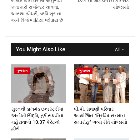
બાલમ થાનેદાર’માં અનુભવી
“કિંગ”નો લાઈવ-ઈન કોન્સર્ટ
કલાકારો રાજેન્દ્ર ચાવલા,
યોજાયો
આસ્થા ચૌધરી, ઋષિ ખુરાના
અને વિજે ભાટિયા જોડાય છે
You Might Also Like
All
ગુજરાત
ગુજરાત
સુરતની ડાયમંડ ઇન્ડસ્ટ્રીમાં
પી.પી. સવાણી પરિવાર
અનોખી સિદ્ધિ, હર્ષ સંઘવીના
આયોજિત “ત્રિવિધ સન્માન
ચહેરાવાળો 10.07 કેરેટનો
સમારોહ” ભવ્ય રીતે યોજાયો
હીરો…