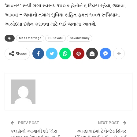
“માવતર” રૂપી ગંગા સ્વરૂપ ૧૫૦ બહેનોને ૬ દિવસ રહેવા, જમવા,
આવવા – જવાનો તમામ સુવિધા સહિત ફકત ૧૦૦૧ રૂપિયામાં
અયોધ્યા દર્શન કરાવવા માટે લઈ જવામાં આવશે.
Mass marriage
P.P.Savani
Savani family
Share
PREV POST
NEXT POST
કલર્સનો આગામી શો ‘મેરા
અમદાવાદમાં ટેલેન્ટેડ સિંગર