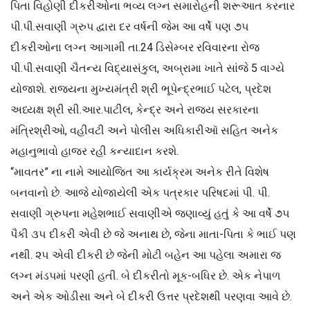
પિતા વિહોણી દીકરીઓના ભવ્ય લગ્ન સમારોહની શરૂઆત કરનાર
પી.પી.સવાણી ગ્રુપ દ્વારા દર વર્ષની જેમ આ વર્ષે પણ ૭૫
દીકરીઓના લગ્ન આગામી તા.24 ડિસેમ્બર રવિવારના રોજ
પી.પી.સવાણી ચૈતન્ય વિદ્યાસંકુલ, અબ્રામા ખાતે સાંજે 5 વાગ્યે
યોજાશે. રાજ્યના મુખ્યમંત્રી શ્રી ભૂપેન્દ્રભાઈ પટેલ, પ્રદેશ
અધ્યક્ષ શ્રી સી.આર.પાટીલ, કેન્દ્ર અને રાજ્ય સરકારના
મંત્રિશ્રીઓ, વહીવટી અને પોલીસ અધિકારીઑ સહિત અનેક
મહાનુભાવો હાજર રહી કન્યાદાન કરશે.
“માવતર” ના નામે આયોજિત આ કાર્યક્રમ અનેક રીતે વિશેષ
બનવાનો છે. આજે યોજાયેલી એક પત્રકાર પરિષદમાં પી. પી.
સવાણી ગ્રુપના મહેશભાઈ સવાણીએ જણાવ્યું હતું કે આ વર્ષે ૭૫
પૈકી ૩૫ દીકરી એવી છે જે અનાથ છે, જેના માતા-પિતા કે ભાઈ પણ
નથી. ૨૫ એવી દીકરી છે જેની મોટી બહેન આ પહેલા અમારા જ
લગ્ન મંડપમાં પરણી હતી. બે દીકરીતો મૂક-બધિર છે. એક નેપાળ
અને એક ઓડીસા અને બે દીકરી ઉત્તર પ્રદેશથી પરણવા આવે છે.