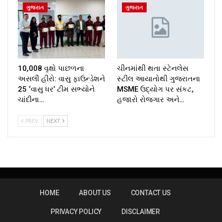
ગુજરાત
ગુજરાત
10,008 વૃક્ષો પાછળના
ચીનમાંથી થતા સ્ટેનલેસ
અસલી હીરો: વાસુ ફાઉન્ડેશને
સ્ટીલ આયાતોથી ગુજરાતના
25 ‘વાસુ ધર’ ટીમ સભ્યોને
MSME ઉદ્યોગ પર સંકટ,
ચાંદીના…
હજારો રોજગાર અને…
PREV
NEXT
HOME
ABOUT US
CONTACT US
PRIVACY POLICY
DISCLAIMER