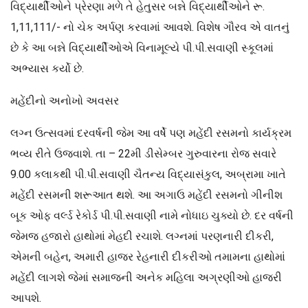
વિદ્યાર્થીઓને પ્રેરણા મળે તે હેતુસર બન્ને વિદ્યાર્થીઓને રૂ.
1,11,111/- નો ચેક અર્પણ કરવામાં આવશે. વિશેષ ગૌરવ એ વાતનું
છે કે આ બન્ને વિદ્યાર્થીઓએ વિનામૂલ્યે પી.પી.સવાણી સ્કૂલમાં
અભ્યાસ કર્યો છે.
મહેંદીનો અનોખો અવસર
લગ્ન ઉત્સવમાં દરવર્ષની જેમ આ વર્ષે પણ મહેંદી રસમનો કાર્યક્રમ
ભવ્ય રીતે ઉજવાશે. તા – 22મી ડીસેમ્બર ગુરુવારના રોજ સવારે
9.00 કલાકથી પી.પી.સવાણી ચૈતન્ય વિદ્યાસંકુલ, અબ્રામા ખાતે
મહેંદી રસમની શરૂઆત થશે. આ અગાઉ મહેંદી રસમનો ગીનીશ
બૂક ઓફ વર્લ્ડ રેકોર્ડ પી.પી.સવાણી નામે નોધાઇ ચુક્યો છે. દર વર્ષની
જેમજ હજારો હાથોમાં મેહદી રચાશે. લગ્નમાં પરણનારી દીકરી,
એમની બહેન, અમારી હાજર રેહનારી દીકરીઓ તમામના હાથોમાં
મહેંદી લાગશે જેમાં સમાજની અનેક મહિલા અગ્રણીઓ હાજરી
આપશે.