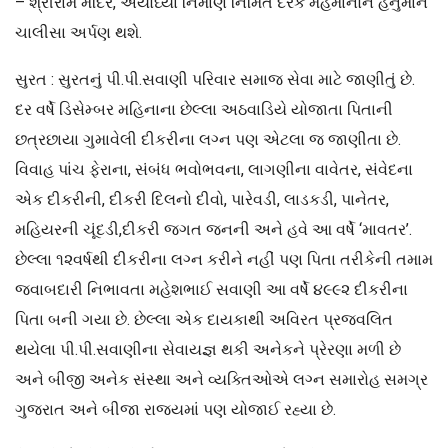
– શ્રીરામ મંદિર, અયોધ્યા નિર્માણ નિમિતે દરેક મહેમાનોને હનુમાન
ચાલીસા અર્પણ થશે.
સુરત : સુરતનું પી.પી.સવાણી પરિવાર સમાજ સેવા માટે જાણીતું છે.
દર વર્ષે ડિસેમ્બર મહિનાના છેલ્લા અઠવાડિયે યોજાતા પિતાની
છત્રછાયા ગુમાવેલી દીકરીના લગ્ન પણ એટલા જ જાણીતા છે.
વિવાહ પાંચ ફેરાના, સંબંધ ભવોભવના, લાગણીના વાવેતર, સંવેદના
એક દીકરીની, દીકરી દિલનો દીવો, પારેવડી, લાડકડી, પાનેતર,
મહિયરની ચૂંદડી,દીકરી જગત જનની અને હવે આ વર્ષે ‘માવતર’.
છેલ્લા ૧૨વર્ષથી દીકરીના લગ્ન કરીને નહીં પણ પિતા તરીકેની તમામ
જવાબદારી નિભાવતા મહેશભાઈ સવાણી આ વર્ષે ૪૯૯૨ દીકરીના
પિતા બની ગયા છે. છેલ્લા એક દાયકાથી અવિરત પ્રજ્વલિત
થયેલા પી.પી.સવાણીના સેવાયજ્ઞ થકી અનેકને પ્રેરણા મળી છે
અને બીજી અનેક સંસ્થા અને વ્યક્તિઓએ લગ્ન સમારોહ સમગ્ર
ગુજરાત અને બીજા રાજ્યમાં પણ યોજાઈ રહ્યા છે.