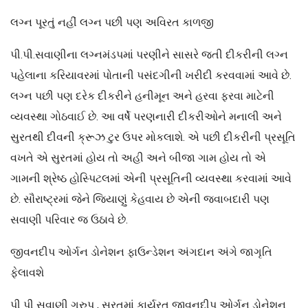
લગ્ન પૂરતું નહીં લગ્ન પછી પણ અવિરત કાળજી
પી.પી.સવાણીના લગ્નમંડપમાં પરણીને સાસરે જતી દીકરીની લગ્ન
પહેલાના કરિયાવરમાં પોતાની પસંદગીની ખરીદી કરવવામાં આવે છે.
લગ્ન પછી પણ દરેક દીકરીને હનીમૂન અને હરવા ફરવા માટેની
વ્યવસ્થા ગોઠવાઈ છે. આ વર્ષે પરણનારી દીકરીઓને મનાલી અને
સુરતથી દીવની ક્રૂઝ ટુર ઉપર મોકલાશે. એ પછી દીકરીની પ્રસૂતિ
વખતે એ સુરતમાં હોય તો અહી અને બીજા ગામ હોય તો એ
ગામની શ્રેષ્ઠ હોસ્પિટલમાં એની પ્રસૂતિની વ્યવસ્થા કરવામાં આવે
છે. સૌરાષ્ટ્રમાં જેને જિયાણું કેહવાય છે એની જવાબદારી પણ
સવાણી પરિવાર જ ઉઠાવે છે.
જીવનદીપ ઓર્ગન ડોનેશન ફાઉન્ડેશન અંગદાન અંગે જાગૃતિ
ફેલાવશે
પી પી સવાણી ગ્રુપ , સુરતમાં કાર્યરત જીવનદીપ ઓર્ગન ડોનેશન