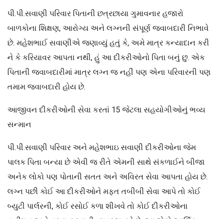
પી.પી.સવાણી પરિવાર પિતાની છત્રછાયા ગુમાવનાર હજારો
બાળકોના શિક્ષણ, આરોગ્ય અને લગ્નની સંપૂર્ણ જવાબદારી નિભાવે
છે. મહેશભાઈ સવાણીએ જણાવ્યું હતું કે, અમે માત્ર કન્યાદાન કરી
ને કે કરિયાવર આપતા નથી, હું આ દીકરીઓનો પિતા બનું છુ. એક
પિતાની જવાબદારીમાં માત્ર લગ્ન જ નહીં પણ એના પરિવારની પણ
તમામ જવાબદારી હોય છે.
આજીવન દીકરીઓની સેવા કરતાં 15 જેટલા સહયોગીઓનું ભવ્ય
સન્માન
પી.પી.સવાણી પરિવાર અને મહેશભાઇ સવાણી દીકરીઓના જેમ
પાલક પિતા બન્યા છે એવી જ રીતે એમની સાથે સંકળાઈને બીજા
અનેક લોકો પણ પોતાની સતત અને અવિરત સેવા આપતા હોય છે.
લગ્ન પછી કોઈ આ દીકરીઓને મફત તબીબી સેવા આપે તો કોઈ
બ્યુટી પાર્લરની, કોઈ રસોઈ કળા શીખવે તો કોઈ દીકરીઓના