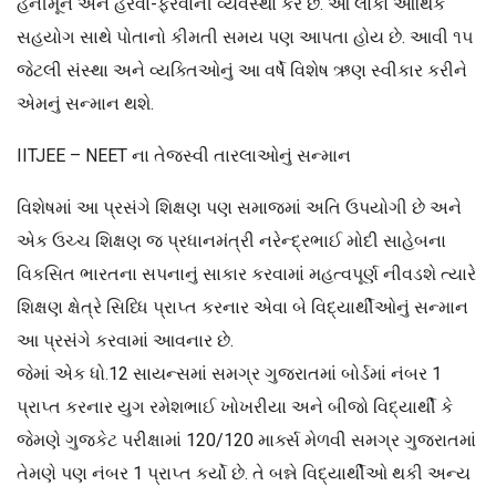
હનીમૂન અને હરવા-ફરવાની વ્યવસ્થા કરે છે. આ લોકો આર્થિક
સહયોગ સાથે પોતાનો કીમતી સમય પણ આપતા હોય છે. આવી ૧૫
જેટલી સંસ્થા અને વ્યક્તિઓનું આ વર્ષે વિશેષ ઋણ સ્વીકાર કરીને
એમનું સન્માન થશે.
IITJEE – NEET ના તેજસ્વી તારલાઓનું સન્માન
વિશેષમાં આ પ્રસંગે શિક્ષણ પણ સમાજમાં અતિ ઉપયોગી છે અને
એક ઉચ્ચ શિક્ષણ જ પ્રધાનમંત્રી નરેન્દ્રભાઈ મોદી સાહેબના
વિકસિત ભારતના સપનાનું સાકાર કરવામાં મહત્વપૂર્ણ નીવડશે ત્યારે
શિક્ષણ ક્ષેત્રે સિધ્ધિ પ્રાપ્ત કરનાર એવા બે વિદ્યાર્થીઓનું સન્માન
આ પ્રસંગે કરવામાં આવનાર છે.
જેમાં એક ધો.12 સાયન્સમાં સમગ્ર ગુજરાતમાં બોર્ડમાં નંબર 1
પ્રાપ્ત કરનાર યુગ રમેશભાઈ ખોખરીયા અને બીજો વિદ્યાર્થી કે
જેમણે ગુજકેટ પરીક્ષામાં 120/120 માર્ક્સ મેળવી સમગ્ર ગુજરાતમાં
તેમણે પણ નંબર 1 પ્રાપ્ત કર્યો છે. તે બન્ને વિદ્યાર્થીઓ થકી અન્ય