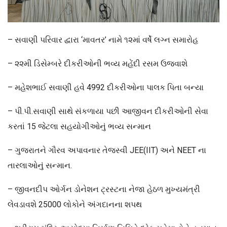
– સવાણી પરિવાર દ્વારા ‘માવતર’ નામે ૧૨માં વર્ષે લગ્ન સમારોહ
– ૨૨મી ડિસેમ્બરે દીકરીઓની ભવ્ય મહેંદી રસમ ઉજવાશે
– મહેશભાઈ સવાણી હવે 4992 દીકરીઓના પાલક પિતા બન્યા
– પી.પી.સવાણી સાથે સંકળાયા પછી આજીવન દીકરીઓની સેવા
કરતાં 15 જેટલા સહયોગીઓનું ભવ્ય સન્માન
– ગુજરાતને ગૌરવ અપાવનાર તેજસ્વી JEE(IIT) અને NEET ના
તારલાઓનું સન્માન.
– જીવનદીપ ઓર્ગન ડોનેશન ટ્રસ્ટના નેજા હેઠળ મુખ્યમંત્રી
લેવડાવશે 25000 લોકોને અંગદાનના શપથ