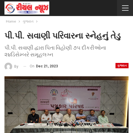
Home
ગુજરાત
પી.પી. સવાણી પરિવારના સ્નેહનું તેડુ
પી.પી. સવાણી દ્વારા પિતા વિહોણી ૭૫ દીકરીઓના
૨૪ડિસેમ્બરે સમૂહલગ્ન
ગુજરાત
On
Dec 21, 2023
By