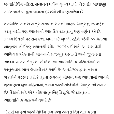
જ્યોતિર્લિંગ મંદિરો, સનાતન ધર્મના મુખ્ય ધામો, તિરુપતિ બાલાજી
મંદિર અને બાપુના ગામના દ્રશ્યો થી શણગારેલા છે.
રામચરિત માનસ માત્ર ભગવાન રામની બાહ્ય યાત્રાનું જ વર્ણન
કરતું નથી, પણ આત્માની આંતરિક યાત્રાનું પણ વર્ણન કરે છે.
તમામ દિવસો પર રામ કથા બધા માટે ખુલ્લી રહેશે, જેથી વ્યક્તિઓ
યાત્રામાં કોઈપણ સ્થાનથી સીધા જ જોડાઈ શકે. આ સમાવેશી
અભિગમ એકતાની ભાવનાને મજબૂત કરવાની અને જીવનના
અલગ અલગ ક્ષેત્રના લોકોને આ આધ્યાત્મિક પરિવર્તનશીલ
અનુભવમાં ભાગ લેવાની તક આપે છે. આયોજક દ્વારા તમામ
ભક્તોને પ્રસાદ તરીકે ત્રણ સમયનું ભોજન પણ આપવામાં આવશે.
શ્રાવણના શુભ મહિનામાં, તમામ જ્યોતિર્લિંગોની યાત્રા એ તમામ
ઉપસ્થિતો માટે એક નોંધપાત્ર સિદ્ધિ હશે, જે યાત્રાના
આધ્યાત્મિક મહત્વને વધારે છે.
મોરારી બાપુએ જ્યોતિર્લિંગ રામ કથા યાત્રા વિષે વાત કરતા