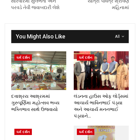
સારવારમાં સુલભતા અને
યાત્રા પવિત્ર શ્રાવણ
પરવડે તેવી જવાબદારી લેશે
મહિનામાં
You Might Also Like
All
ધર્મ દર્શન
ધર્મ દર્શન
દત્તાશ્રય આશ્રમમાં
લંડનના હાઉસ ઓફ લોર્ડ્સમાં
ગુરુપૂર્ણિમા મહોત્સવ ભવ્ય
આચાર્ય ભાવિનભાઈ પંડ્યા
ભક્તિભાવ સાથે ઉજવાયો
અને આચાર્ય મનનભાઈ
પંડ્યાને…
ધર્મ દર્શન
ધર્મ દર્શન