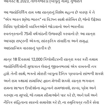
ઑગસ્ટ 8, 2023, તાલગજરડા (બાપુનું ગામ), ગુજરાત
આ જ્યોતિર્લિંગ રામ કથા યાત્રાનું વિશેષ મહત્વ છે કારણ કે તે
“એક ભારત શ્રેષ્ઠ ભારત” ના વિઝન સાથે સંરેખિત છે, જેનો ઉદ્દેશ્ય
વિવિધ પ્રદેશોની વ્યક્તિઓને જોડવાનો અને ભારતીય
સ્વતંત્રતાની 75મી વર્ષગાંઠની ઉજવણી કરવાનો છે. આ યાત્રા
આપણા રાષ્ટ્રની એકતા, સાંસ્કૃતિક સંવાદિતા અને સમૃદ્ધ
આધ્યાત્મિક વારસાનું પ્રતીક છે.
માત્ર 18 દિવસમાં 12,000 કિલોમીટરની યાત્રા કવર કરી તમામ
જ્યોતિર્લિંગોની મુલાકાત લેવાનું જીવનભરમાં એક વખતની તક
હશે. તેની સાથે, ભક્તો મોરારી બાપુના દૈનિક પ્રવચનો સાંભળી શકશે
અને રામ કથામાં સમાવિષ્ટ જ્ઞાન મેળવી શકશે. યાત્રા ભગવાન
રામના શાશ્વત ઉપદેશોના મહત્વને સમજાવશે, સત્ય, પ્રેમ અને
કરુણા ના મૂલ્યો, જે તમામ સીમાઓને પાર કરે છે, અને ધર્મ અને
નૈતિક સંહિતાના સારનો સમાવેશ કરે છે, ના સ્મૃતિપત્ર તરીકે સેવા