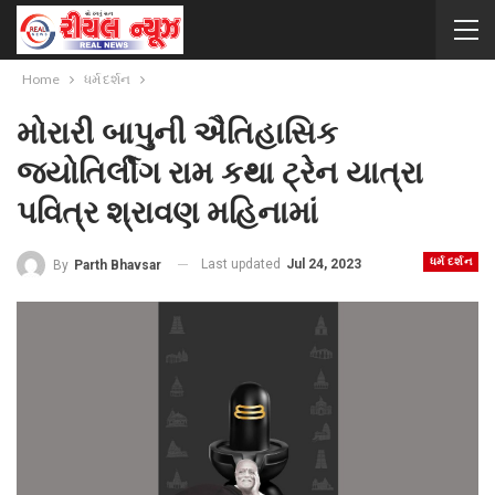
Home
ધર્મ દર્શન
મોરારી બાપુની ઐતિહાસિક
જ્યોતિર્લીંગ રામ કથા ટ્રેન યાત્રા
પવિત્ર શ્રાવણ મહિનામાં
ધર્મ દર્શન
Last updated
Jul 24, 2023
By
Parth Bhavsar