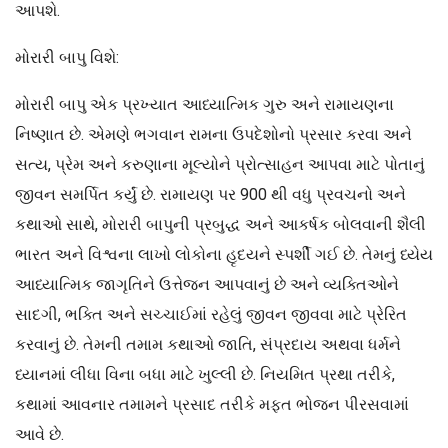
આપશે.
મોરારી બાપુ વિશે:
મોરારી બાપુ એક પ્રખ્યાત આધ્યાત્મિક ગુરુ અને રામાયણના
નિષ્ણાત છે. એમણે ભગવાન રામના ઉપદેશોનો પ્રસાર કરવા અને
સત્ય, પ્રેમ અને કરુણાના મૂલ્યોને પ્રોત્સાહન આપવા માટે પોતાનું
જીવન સમર્પિત કર્યું છે. રામાયણ પર 900 થી વધુ પ્રવચનો અને
કથાઓ સાથે, મોરારી બાપુની પ્રબુદ્ધ અને આકર્ષક બોલવાની શૈલી
ભારત અને વિશ્વના લાખો લોકોના હૃદયને સ્પર્શી ગઈ છે. તેમનું ધ્યેય
આધ્યાત્મિક જાગૃતિને ઉત્તેજન આપવાનું છે અને વ્યક્તિઓને
સાદગી, ભક્તિ અને સચ્ચાઈમાં રહેલું જીવન જીવવા માટે પ્રેરિત
કરવાનું છે. તેમની તમામ કથાઓ જાતિ, સંપ્રદાય અથવા ધર્મને
ધ્યાનમાં લીધા વિના બધા માટે ખુલ્લી છે. નિયમિત પ્રથા તરીકે,
કથામાં આવનાર તમામને પ્રસાદ તરીકે મફત ભોજન પીરસવામાં
આવે છે.