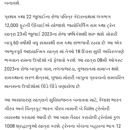
બનાવશે.
પ્રથમ કથા 22 જુલાઈના રોજ પવિત્ર કેદારનાથમાં લગભગ
12,000 ફૂટની ઊંચાઈએ યોજાશે. જ્યોતિર્લિંગ રામ કથા ટ્રેન
યાત્રા 23મી જુલાઈ 2023ના રોજ ઋષિકેશથી શરૂ થશે. મોરારી
બાપુ 60 વર્ષોથી વધુ સમયથી રામ કથા સંભળાવી રહ્યા છે. આ એક
અભૂતપૂર્વ આધ્યાત્મિક યાત્રા માં તેઓ 18 દિવસ સુધી અવિરતપણે
ભગવાન રામના ઉપદેશો નો ફેલાવો કરશે. આ યાત્રા 08મી ઓગસ્ટ
2023ના રોજ બાપુના ગામ, તલગાજરડા, ગુજરાતમાં સમાપ્ત થશે.
રામકથાના સરળ ક્ષેત્રમાં, પૂજ્ય મોરારી બાપુના પ્રવચનો રામચરિત
માનસના ઉપદેશોમાં ઊંડે ઊંડે વણાયેલા છે.
આ અસાધારણ યાત્રાને સુવિધાજનક બનાવવા માટે, કૈલાશ ભારત
ગૌરવ અને ચિત્રકૂટ ભારત ગૌરવ નામની બે વિશેષ ટ્રેનોની
વ્યવસ્થા કરવામાં આવી છે. આ ખાસ તૈયાર કરાયેલી ટ્રેનોમાં કુલ
1008 શ્રદ્ધાળુઓ યાત્રા કરશે. ટ્રેનના કોચના બહારના ભાગ 12