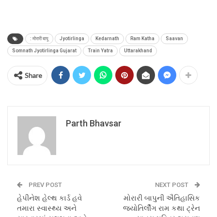
: मोरारी बापू
Jyotirlinga
Kedarnath
Ram Katha
Saavan
Somnath Jyotirlinga Gujarat
Train Yatra
Uttarakhand
Share
Parth Bhavsar
PREV POST
NEXT POST
હેપીનેશ હેલ્થ કાર્ડ હવે
મોરારી બાપુની ઐતિહાસિક
તમારા સ્વાસ્થ્ય અને
જ્યોતિર્લીંગ રામ કથા ટ્રેન