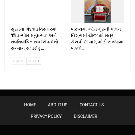
સુરતના ભેદવાડ વિસ્તારમાં
ભરૂચમાં ઓમ ગુરુની પાવન
‘શિવ-ભીમ મહોત્સવ’ અને
નિશ્રામાં યોજાયો મંત્ર
નવનિર્વાચિત નગરસેવકોનો
થેરાપી દરબાર, મોટી સંખ્યામાં
સન્માન સમારોહ…
ભક્તો…
PREV
NEXT
HOME
ABOUT US
CONTACT US
PRIVACY POLICY
DISCLAIMER