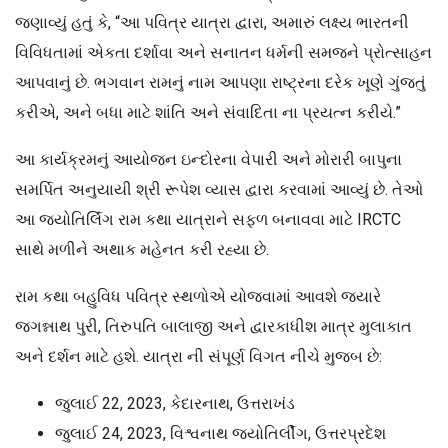
જણાવ્યું હતું કે, “આ પવિત્ર યાત્રા દ્વારા, અમારું લક્ષ્ય ભારતની
વિવિધતામાં એકતા દર્શાવા અને સનાતન ધર્મની સમજને પ્રોત્સાહન
આપવાનું છે. ભગવાન રામનું નામ આપણા રાષ્ટ્રના દરેક ખૂણે ગુંજતું
કરીએ, અને બધા માટે શાંતિ અને સંવાદિતા ના પ્રયત્ન કરીયે.”
આ કાર્યક્રમનું આયોજન ઇન્દોરના વેપારી અને મોરારી બાપુના
સમર્પિત અનુયાયી શ્રી રૂપેશ વ્યાસ દ્વારા કરવામાં આવ્યું છે. તેઓ
આ જ્યોતિર્લિંગ રામ કથા યાત્રાને સફળ બનાવવા માટે IRCTC
સાથે મળીને અથાક મહેનત કરી રહ્યા છે.
રામ કથા બહુવિધ પવિત્ર સ્થળોએ યોજવામાં આવશે જ્યારે
જગન્નાથ પુરી, તિરુપતિ બાલાજી અને દ્વારકાધીશ માત્ર મુલાકાત
અને દર્શન માટે હશે. યાત્રા ની સંપૂર્ણ વિગત નીચે મુજબ છે:
જુલાઈ 22, 2023, કેદારનાથ, ઉત્તરાખંડ
જુલાઈ 24, 2023, વિશ્વનાથ જ્યોતિર્લીંગ, ઉત્તરપ્રદેશ