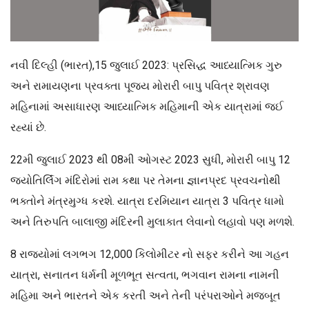
નવી દિલ્હી (ભારત),15 જુલાઈ 2023: પ્રસિદ્ધ આધ્યાત્મિક ગુરુ
અને રામાયણના પ્રવક્તા પૂજ્ય મોરારી બાપુ પવિત્ર શ્રાવણ
મહિનામાં અસાધારણ આધ્યાત્મિક મહિમાની એક યાત્રામાં જઈ
રહ્યાં છે.
22મી જુલાઈ 2023 થી 08મી ઓગસ્ટ 2023 સુધી, મોરારી બાપુ 12
જ્યોતિર્લિંગ મંદિરોમાં રામ કથા પર તેમના જ્ઞાનપ્રદ પ્રવચનોથી
ભક્તોને મંત્રમુગ્ધ કરશે. યાત્રા દરમિયાન યાત્રા 3 પવિત્ર ધામો
અને તિરુપતિ બાલાજી મંદિરની મુલાકાત લેવાનો લહાવો પણ મળશે.
8 રાજ્યોમાં લગભગ 12,000 કિલોમીટર નો સફર કરીને આ ગહન
યાત્રા, સનાતન ધર્મની મૂળભૂત સત્વતા, ભગવાન રામના નામની
મહિમા અને ભારતને એક કરતી અને તેની પરંપરાઓને મજબૂત