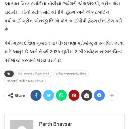
આ સાત વિન્ડ ટર્બાઈનો નોવીયો જ્વેલરી એલએલપી, ગ્રીન લેબ
ડાયમંડ, , મોનો સ્ટીલ માટે સીપીપી હેઠળ અને એક ટર્બાઈન
કેપીઆઈ ગ્રીન એનર્જી લિ.એ પોતે આઈપીપી હેઠળ ઈન્સ્ટોલ કરી
છે.
કેપી ગ્રુપ દક્ષિણ ગુજરાતમાં બીજા ઘણા પ્રોજેક્ટ્સ સ્થાપિત કરવા
માટે આતુર છે અને તે વર્ષ 2025 સુધીમાં 2 ગીગાવોટ્સ સોલાર-વિન્ડ
પ્રોજેક્ટ કરવાનો લક્ષ્ય ધરાવે છે.
કેપી ગ્રુપએ ઈતિહાસ રચ્યો
દક્ષિણ ગુજરાતમાં પહેલીવાર
પવનચક્કી નાંખી નવા દ્વાર ખોલ્યા
Share
Parth Bhavsar