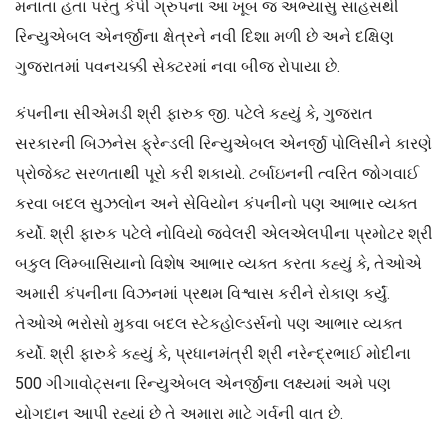
મનાતા હતા પરંતુ કેપી ગ્રુપના આ ખૂબ જ અભ્યાસુ સાહસથી
રિન્યુએબલ એનર્જીના ક્ષેત્રને નવી દિશા મળી છે અને દક્ષિણ
ગુજરાતમાં પવનચક્કી સેક્ટરમાં નવા બીજ રોપાયા છે.
કંપનીના સીએમડી શ્રી ફારુક જી. પટેલે કહ્યું કે, ગુજરાત
સરકારની બિઝનેસ ફ્રેન્ડલી રિન્યુએબલ એનર્જી પોલિસીને કારણે
પ્રોજેક્ટ સરળતાથી પૂરો કરી શકાયો. ટર્બાઇનની ત્વરિત જોગવાઈ
કરવા બદલ સુઝલોન અને સેવિયોન કંપનીનો પણ આભાર વ્યક્ત
કર્યો. શ્રી ફારુક પટેલે નોવિયો જ્વેલરી એલએલપીના પ્રમોટર શ્રી
બકુલ લિમ્બાસિયાનો વિશેષ આભાર વ્યક્ત કરતા કહ્યું કે, તેઓએ
અમારી કંપનીના વિઝનમાં પ્રથમ વિશ્વાસ કરીને રોકાણ કર્યું.
તેઓએ ભરોસો મુકવા બદલ સ્ટેકહોલ્ડર્સનો પણ આભાર વ્યક્ત
કર્યો. શ્રી ફારુકે કહ્યું કે, પ્રધાનમંત્રી શ્રી નરેન્દ્રભાઈ મોદીના
500 ગીગાવોટ્સના રિન્યુએબલ એનર્જીના લક્ષ્યમાં અમે પણ
યોગદાન આપી રહ્યાં છે તે અમારા માટે ગર્વની વાત છે.