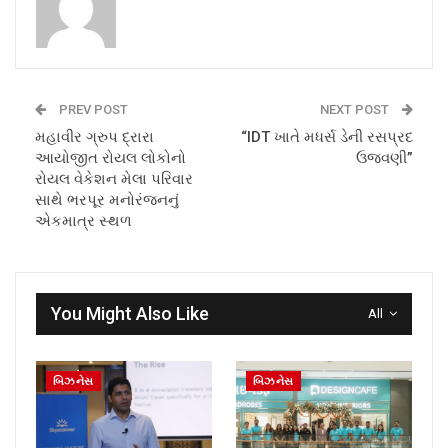
PREV POST
NEXT POST
મહાવીર ગ્રુપ દ્રારા
“IDT ખાતે મધર્સ ડેની રસપ્રદ
આયોજીત રોયલ લોકોનો
ઉજવણી”
રોયલ વેકેશન મેલા પરિવાર
સાથે ભરપૂર મનોરંજનનું
એકમાત્ર સ્થળ
You Might Also Like
All
બિઝનેસ
બિઝનેસ