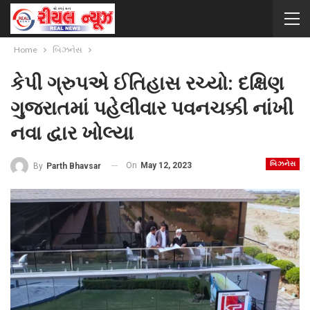
Home
બિઝનેસ
કેપી ગ્રુપએ ઈતિહાસ રચ્યો: દક્ષિણ
ગુજરાતમાં પહેલીવાર પવનચક્કી નાંખી
નવા દ્વાર ખોલ્યા
બિઝનેસ
On
May 12, 2023
By
Parth Bhavsar