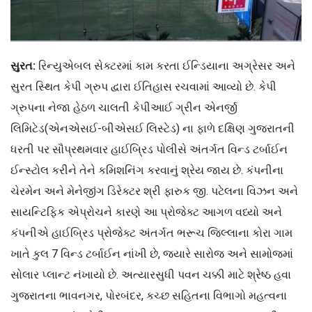
સુરત:
રિન્યુએબલ સેક્ટરમાં કામ કરતા ઈન્ડિયાના અગ્રેસર અને
સુરત સ્થિત કેપી ગ્રુપ દ્વારા ઈતિહાસ રચવામાં આવ્યો છે. કેપી
ગ્રુપના નેજા હેઠળ ચાલતી કેપીઆઈ ગ્રીન એનર્જી
લિમિટેડ(એનએસઈ-બીએસઈ લિસ્ટેડ) ના ફાળે દક્ષિણ ગુજરાતની
ધરતી પર સૌપ્રથમવાર હાઈબ્રિડ પોલીસે અંતર્ગત વિન્ડ ટર્બાઈન
ઈન્સ્ટોલ કરીને તેને કમિશનિંગ કરવાનું શ્રેય જાય છે. કંપનીના
ચેરમેન અને મેનેજીંગ ડિરેક્ટર શ્રી ફારુક જી. પટેલના વિઝન અને
સાયન્ટિફિક એપ્રોચને કારણે આ પ્રોજેક્ટ આગળ વધ્યો અને
કંપનીએ હાઈબ્રિડ પ્રોજેક્ટ અંતર્ગત ભરૂચ જિલ્લાના કોરા ગામ
ખાતે કુલ 7 વિન્ડ ટર્બાઈન નાંખી છે, જ્યારે સારોજ અને સામોજમાં
સોલાર પ્લાન્ટ નંખાયો છે. અત્યારસુધી પવન ચક્કી માટે શ્રેષ્ઠ હવા
ગુજરાતના ભાવનગર, પોરબંદર, કચ્છ સહિતના વિભાગો મહત્વના