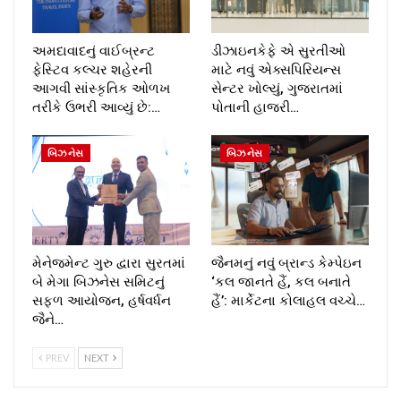
અમદાવાદનું વાઈબ્રન્ટ
ડીઝાઇનકેફે એ સુરતીઓ
ફેસ્ટિવ કલ્ચર શહેરની
માટે નવું એક્સપિરિયન્સ
આગવી સાંસ્કૃતિક ઓળખ
સેન્ટર ખોલ્યું, ગુજરાતમાં
તરીકે ઉભરી આવ્યું છે:…
પોતાની હાજરી…
બિઝનેસ
બિઝનેસ
મેનેજમેન્ટ ગુરુ દ્વારા સુરતમાં
જૈનમનું નવું બ્રાન્ડ કેમ્પેઇન
બે મેગા બિઝનેસ સમિટનું
‘કલ જાનતે હૈં, કલ બનાતે
સફળ આયોજન, હર્ષવર્ધન
હૈં’: માર્કેટના કોલાહલ વચ્ચે…
જૈને…
PREV
NEXT