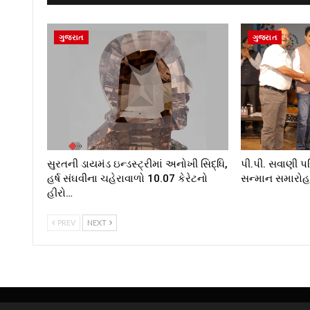
ગુજરાત
ગુજરાત
સુરતની ડાયમંડ ઇન્ડસ્ટ્રીમાં અનોખી સિદ્ધિ,
પી.પી. સવાણી પ
હર્ષ સંઘવીના ચહેરાવાળો 10.07 કેરેટનો
સન્માન સમારોહ”
હીરો…
PREV
NEXT