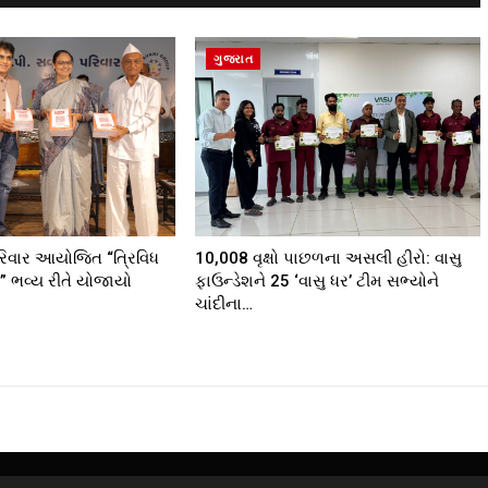
ગુજરાત
રિવાર આયોજિત “ત્રિવિધ
10,008 વૃક્ષો પાછળના અસલી હીરો: વાસુ
 ભવ્ય રીતે યોજાયો
ફાઉન્ડેશને 25 ‘વાસુ ધર’ ટીમ સભ્યોને
ચાંદીના…