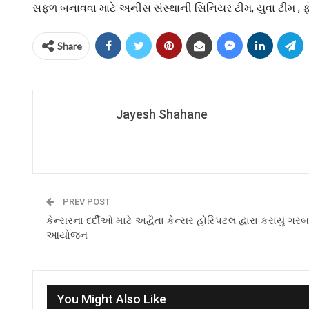
સફળ બનાવવા માટે અનીસ સંસ્થાની સિનિયર ટીમ, યુવા ટીમ , ફ
Share
Jayesh Shahane
PREV POST
કેન્સરના દર્દીઓ માટે અદ્વૈતા કેન્સર હોસ્પિટલ દ્વારા કરાયું ગરબા
આયોજન
You Might Also Like