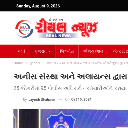
Sunday, August 9, 2026
વર્લ્ડ
ગુજરાત
બિઝનેસ
એજ્યુકેશન
એન્ટરટેઇન
Home
ગુજરાત
અનીસ સંસ્થા અને અલાયન્સ દ્વારા યોજાયો કર્મભૂષણ પુરસ્
અનીસ સંસ્થા અને અલાયન્સ દ્વારા
25 કેટેગરીમાં 95 પોલીસ અધિકારી - કર્મચારીઓને કરાયા
On
Oct 15, 2024
By
Jayesh Shahane