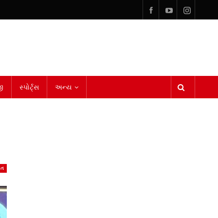
ી
સ્પોર્ટ્સ
અન્ય
ાત