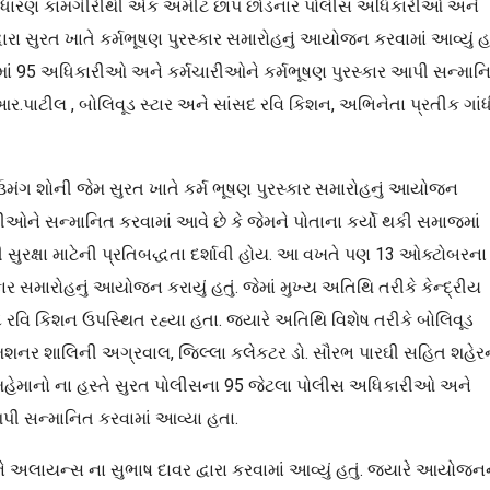
સાધારણ કામગીરીથી એક અમીટ છાપ છોડનાર પોલીસ અધિકારીઓ અને
 સુરત ખાતે કર્મભૂષણ પુરસ્કાર સમારોહનું આયોજન કરવામાં આવ્યું હતુ
ં 95 અધિકારીઓ અને કર્મચારીઓને કર્મભૂષણ પુરસ્કાર આપી સન્માન
આર.પાટીલ , બોલિવૂડ સ્ટાર અને સાંસદ રવિ કિશન, અભિનેતા પ્રતીક ગાંધ
ા ઉમંગ શોની જેમ સુરત ખાતે કર્મ ભૂષણ પુરસ્કાર સમારોહનું આયોજન
ઓને સન્માનિત કરવામાં આવે છે કે જેમને પોતાના કર્યો થકી સમાજમાં
સુરક્ષા માટેની પ્રતિબદ્ધતા દર્શાવી હોય. આ વખતે પણ 13 ઓક્ટોબરના
ર સમારોહનું આયોજન કરાયું હતું. જેમાં મુખ્ય અતિથિ તરીકે કેન્દ્રીય
 રવિ કિશન ઉપસ્થિત રહ્યા હતા. જ્યારે અતિથિ વિશેષ તરીકે બોલિવૂડ
િશનર શાલિની અગ્રવાલ, જિલ્લા કલેકટર ડો. સૌરભ પારઘી સહિત શહેર
મહેમાનો ના હસ્તે સુરત પોલીસના 95 જેટલા પોલીસ અધિકારીઓ અને
પી સન્માનિત કરવામાં આવ્યા હતા.
ાયન્સ ના સુભાષ દાવર દ્વારા કરવામાં આવ્યું હતું. જ્યારે આયોજન