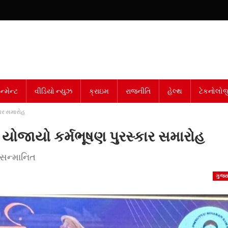
્મેન્ટ
વીડિયો ન્યુઝ
ક્રાઇમ
રાજનીતિ
હેલ્થ
ટેકનોલોજ
કાર સમારોહ
 યોજાયો કર્મભૂષણ પુરસ્કાર સમારોહ
 સન્માનિત
ગુજર