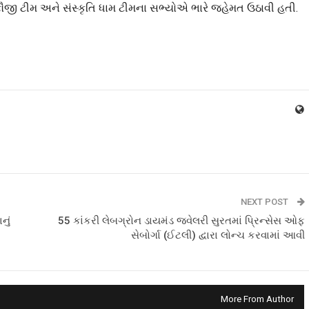
ૌજી ટીમ અને સંસ્કૃતિ ધામ ટીમના સભ્યોએ ભારે જહેમત ઉઠાવી હતી.
NEXT POST
નું
55 કાંકરી લેબગ્રોન ડાયમંડ જ્વેલરી સુરતમાં પ્રિન્સેસ ઓફ
સેબોર્ગા (ઈટલી) દ્વારા લોન્ચ કરવામાં આવી
More From Author