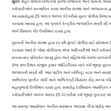
સુરત
. શહેર પોલીસ વિભાગમાં ફરજ બજાવતા અને પોતાની અ
કર્મચારીઓને સન્માનિત કરવા અનીસ સંસ્થા અને અલાયન્સ દ્વારા
આ સમારોહમાં 25 અલગ અલગ કેટેગરીમાં સુરત પોલીસ વિભાગમા
કરવામાં આવ્યા હતા. આ પ્રસંગે કેન્દ્રીય જળશકિત મંત્રી સી.
અને સિમરન કૌર ઉપસ્થિત રહ્યા હતા.
સુરતની અનીસ સંસ્થા દ્વારા દર વર્ષે મુંબઈ પોલીસ માટે યોજાત
કરવામાં આવે છે. જેમાં પોલીસના એવા અધિકારીઓ અને કર્મચારી
સકારાત્મક પરિવર્તન લાવ્યું હોય અને મહિલાઓ તેમજ બાળકોની 
રોજ પાલ સ્થિત સંજીવ કુમાર ઓડિટરિયમ ખાતે કર્મ ભૂષણ પુરસ્કા
જળશક્તી મંત્રી સી. આર.પાટીલ અને બોલિવૂડ સ્ટાર અને સાંસદ
અભિનેતા પ્રતીક ગાંધી અને અભિનેત્રી સિમરન કૌર, મનપા કમ
મહાનુભાવો ઉપસ્થિત રહ્યા હતા. સમારોહ દરમિયાન આમંત્રિત 
કર્મચારીઓને અલગ અલગ 25 કેટેગરીમાં કર્મ ભૂષણ પુરસ્કાર આ
આ સમગ્ર આયોજન અનીસ સંસ્થાના અધ્યક્ષ ગીતા શ્રોફ અને અલ