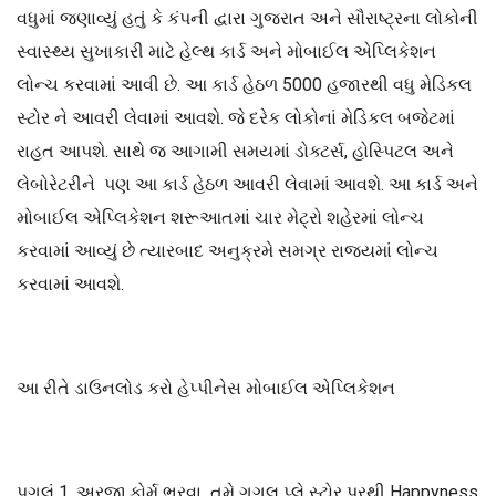
વધુમાં જણાવ્યું હતું કે કંપની દ્વારા ગુજરાત અને સૌરાષ્ટ્રના લોકોની
સ્વાસ્થ્ય સુખાકારી માટે હેલ્થ કાર્ડ અને મોબાઈલ એપ્લિકેશન
લોન્ચ કરવામાં આવી છે. આ કાર્ડ હેઠળ 5000 હજારથી વધુ મેડિકલ
સ્ટોર ને આવરી લેવામાં આવશે. જે દરેક લોકોનાં મેડિકલ બજેટમાં
રાહત આપશે. સાથે જ આગામી સમયમાં ડોક્ટર્સ, હોસ્પિટલ અને
લેબોરેટરીને પણ આ કાર્ડ હેઠળ આવરી લેવામાં આવશે. આ કાર્ડ અને
મોબાઈલ એપ્લિકેશન શરૂઆતમાં ચાર મેટ્રો શહેરમાં લોન્ચ
કરવામાં આવ્યું છે ત્યારબાદ અનુક્રમે સમગ્ર રાજ્યમાં લોન્ચ
કરવામાં આવશે.
આ રીતે ડાઉનલોડ કરો હેપ્પીનેસ મોબાઈલ એપ્લિકેશન
પગલું 1. અરજી ફોર્મ ભરવા તમે ગુગલ પ્લે સ્ટોર પરથી Happyness