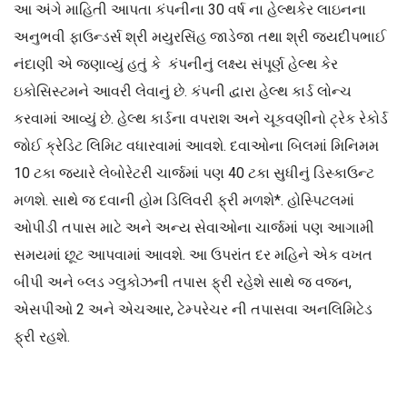
આ અંગે માહિતી આપતા કંપનીના 30 વર્ષ ના હેલ્થકેર લાઇનના
અનુભવી ફાઉન્ડર્સ શ્રી મયુરસિંહ જાડેજા તથા શ્રી જયદીપભાઈ
નંદાણી એ જણાવ્યું હતું કે કંપનીનું લક્ષ્ય સંપૂર્ણ હેલ્થ કેર
ઇકોસિસ્ટમને આવરી લેવાનું છે. કંપની દ્વારા હેલ્થ કાર્ડ લોન્ચ
કરવામાં આવ્યું છે. હેલ્થ કાર્ડના વપરાશ અને ચૂકવણીનો ટ્રેક રેકોર્ડ
જોઈ ક્રેડિટ લિમિટ વધારવામાં આવશે. દવાઓના બિલમાં મિનિમમ
10 ટકા જ્યારે લેબોરેટરી ચાર્જમાં પણ 40 ટકા સુધીનું ડિસ્કાઉન્ટ
મળશે. સાથે જ દવાની હોમ ડિલિવરી ફ્રી મળશે*. હોસ્પિટલમાં
ઓપીડી તપાસ માટે અને અન્ય સેવાઓના ચાર્જમાં પણ આગામી
સમયમાં છૂટ આપવામાં આવશે. આ ઉપરાંત દર મહિને એક વખત
બીપી અને બ્લડ ગ્લુકોઝની તપાસ ફ્રી રહેશે સાથે જ વજન,
એસપીઓ 2 અને એચઆર, ટેમ્પરેચર ની તપાસવા અનલિમિટેડ
ફ્રી રહશે.