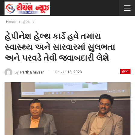
Home
હેલ્થ
હેપીનેશ હેલ્થ કાર્ડ હવે તમારા
સ્વાસ્થ્ય અને સારવારમાં સુલભતા
અને પરવડે તેવી જવાબદારી લેશે
હેલ્થ
On
Jul 13, 2023
By
Parth Bhavsar