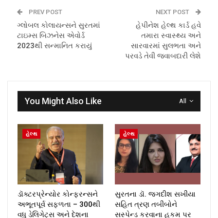
PREV POST
NEXT POST
ગ્લોબલ કોલાયન્સને સુરતમાં
હેપીનેશ હેલ્થ કાર્ડ હવે
ટાઇમ્સ બિઝનેસ એવોર્ડ
તમારા સ્વાસ્થ્ય અને
2023થી સન્માનિત કરાયું
સારવારમાં સુલભતા અને
પરવડે તેવી જવાબદારી લેશે
You Might Also Like
All
હેલ્થ
હેલ્થ
ડૉક્ટરપ્રેન્યોર કોન્ફરન્સને
સુરતના ડૉ. જગદીશ સખીયા
અભૂતપૂર્વ સફળતા – 300થી
સહિત ત્રણ તબીબોને
વધુ ડેલિગેટ્સ અને દેશના
સસ્પેન્ડ કરવાના હુકમ પર