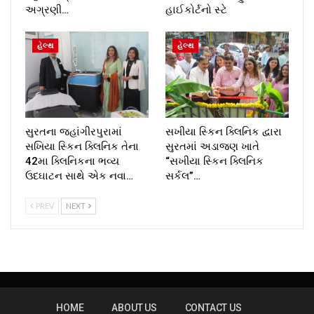
અગ્રણી…
હાઈકોર્ટનો સ્ટે
હેલ્થ
હેલ્થ
સુરતના જહાંગીરપુરામાં
સખીયા સ્કિન ક્લિનિક દ્વારા
સખિયા સ્કિન ક્લિનિક તેના
સુરતમાં અડાજણ ખાતે
42મા ક્લિનિકના ભવ્ય
“સખીયા સ્કિન ક્લિનિક
ઉદઘાટન સાથે એક નવા…
સર્કલ”…
PREV
NEXT
HOME
ABOUT US
CONTACT US