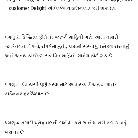
– customer Delight એપ્લિકેશન ડાઉનલોડ કરી શકો છો.
પગલું 2. ડિજિટલ ફોર્મ પર જરૂરી માહિતી ભરો. આમાં તમારી
વ્યક્તિગત વિગતો, સંપર્કમાહિતી, કાયમી સરનામું, ઇમેઇલ સરનામું
અને અન્ય કોઈપણ સંબંધિત માહિતી શામેલ હોઈ શકે છે.
પગલું 3. કેવાયસી પૂર્ણ કરવા માટે આધાર-કાર્ડ અથવા પાન-
કાર્ડનંબર ફરજિયાત છે.
પગલું 4. તમારી પ્રોફાઇલની સમીક્ષા કરો અને ખાતરી કરો કે બધું
બરાબર છે.