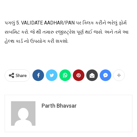
પગલું 5. VALIDATE AADHAR/PAN પર ક્લિક કરીને ભરેલું ફોર્મ
સબમિટ કરો. જે થી તમારુ રજીસ્ટ્રેશ પૂર્ણ થઈ જસે. અને તમે આ
હેલ્થ કાર્ડ નો ઉપયોગ કરી શકશો.
Share
Parth Bhavsar