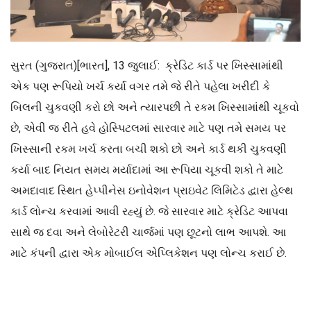
સુરત (ગુજરાત)[ભારત], 13 જુલાઈ: ક્રેડિટ કાર્ડ પર ખિસ્સામાંથી
એક પણ રૂપિયો ખર્ચ કર્યા વગર તમે જે રીતે પહેલા ખરીદી કે
બિલની ચુકવણી કરો છો અને ત્યારપછી તે રકમ ખિસ્સામાંથી ચૂકવો
છે, એવી જ રીતે હવે હોસ્પિટલમાં સારવાર માટે પણ તમે સમય પર
ખિસ્સાની રકમ ખર્ચ કરતા બચી શકો છો અને કાર્ડ થકી ચુકવણી
કર્યા બાદ નિયત સમય મર્યાદામાં આ રૂપિયા ચૂકવી શકો તે માટે
અમદાવાદ સ્થિત હેપ્પીનેસ ઇનોવેશન પ્રાઇવેટ લિમિટેડ દ્વારા હેલ્થ
કાર્ડ લોન્ચ કરવામાં આવી રહ્યું છે. જે સારવાર માટે ક્રેડિટ આપવા
સાથે જ દવા અને લેબોરેટરી ચાર્જમાં પણ છૂટનો લાભ આપશે. આ
માટે કંપની દ્વારા એક મોબાઈલ એપ્લિકેશન પણ લોન્ચ કરાઈ છે.