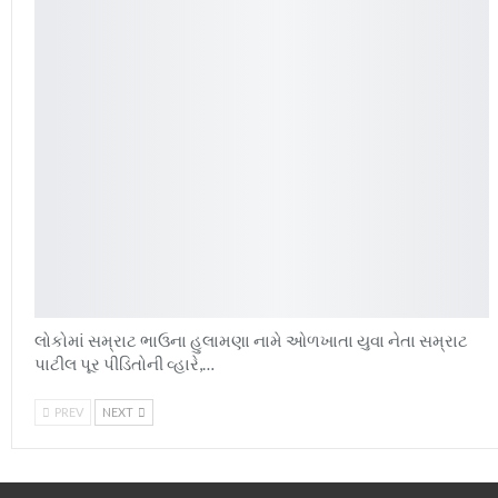
લોકોમાં સમ્રાટ ભાઉના હુલામણા નામે ઓળખાતા યુવા નેતા સમ્રાટ
પાટીલ પૂર પીડિતોની વ્હારે,…
PREV
NEXT