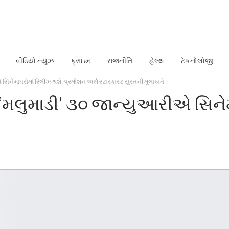
વીડિયો ન્યુઝ
ક્રાઇમ
રાજનીતિ
હેલ્થ
ટેકનોલોજી
સિનેમાઘરોમાં રિલીઝ થશે; પ્રમોશન અર્થે સ્ટારકાસ્ટ સુરતની મુલાકાતે
મ ‘મલુમાડી’ ૩૦ જાન્યુઆરીએ સિને