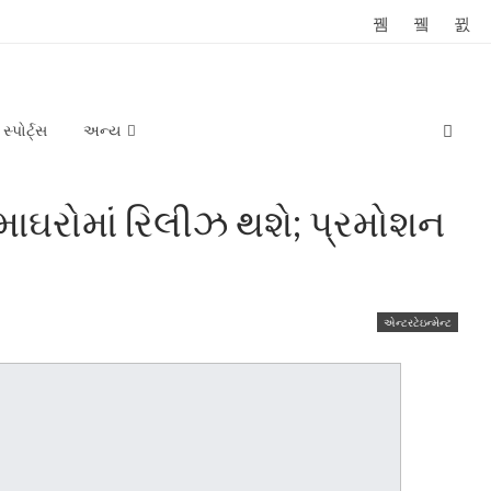
સ્પોર્ટ્સ
અન્ય
માઘરોમાં રિલીઝ થશે; પ્રમોશન
એન્ટરટેઇન્મેન્ટ