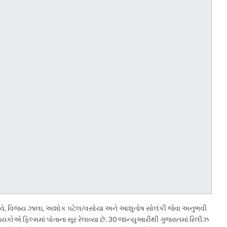
રિકા દવે, વિજય ઝાલા, અશોક પટેલ/વસોયા અને આશુતોષ સોલંકી જેવા અનુભવી
કોએ ફિલ્મમાં પોતાના સૂર રેલાવ્યા છે. 30 જાન્યુઆરીથી ગુજરાતમાં રિલીઝ