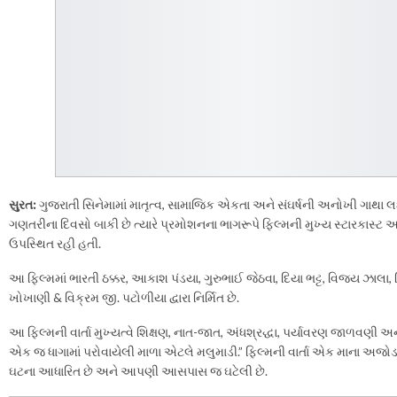
સુરત:
ગુજરાતી સિનેમામાં માતૃત્વ, સામાજિક એકતા અને સંઘર્ષની અનોખી ગાથા
ગણતરીના દિવસો બાકી છે ત્યારે પ્રમોશનના ભાગરૂપે ફિલ્મની મુખ્ય સ્ટારકાસ્ટ 
ઉપસ્થિત રહી હતી.
આ ફિલ્મમાં ભારતી ઠક્કર, આકાશ પંડયા, ગુરુભાઈ જેઠવા, દિયા ભટ્ટ, વિજય ઝાલા
ખોખાણી & વિક્રમ જી. પટોળીયા દ્વારા નિર્મિત છે.
આ ફિલ્મની વાર્તા મુખ્યત્વે શિક્ષણ, નાત-જાત, અંધશ્રદ્ધા, પર્યાવરણ જાળવણી 
એક જ ધાગામાં પરોવાયેલી માળા એટલે મલુમાડી.” ફિલ્મની વાર્તા એક માના અજોડ સંઘ
ઘટના આધારિત છે અને આપણી આસપાસ જ ઘટેલી છે.