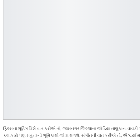
ફિલ્મના શૂટિંગ વિશે વાત કરીએ તો, જામનગર જિલ્લાના જોડિયા તાલુકાના વાવડી
કલાકારો પણ મહત્વની ભૂમિકામાં જોવા મળશે. સંગીતની વાત કરીએ તો, ઐશ્વર્યા મ