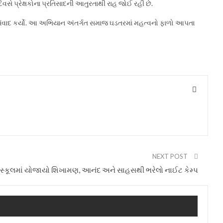
િવસે પ્રેક્ષકોના પ્રતિસાદની આતુરતાથી રાહ જોઈ રહી છે.
થે સંવાદ કર્યો. આ અભિયાન અંતર્ગત સમાજ ઘડતરમાં મહત્વનો ફાળો આપતા
NEXT POST
સ્કૂલમાં યોજાયો શિખામણ, આનંદ અને સાહસથી ભરેલો નાઈટ કેમ્પ