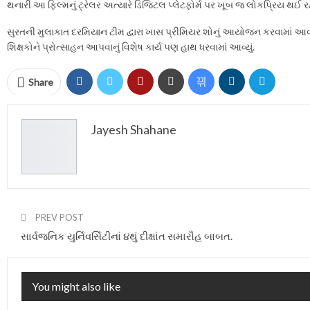
થનારી આ ફિલ્મનું ટ્રેલર અત્યારે ડિજિટલ પ્લેટફોર્મ પર ખૂબ જ લોકપ્રિય થઈ રહ્
સુરતની મુલાકાત દરમિયાન ટીમ દ્વારા ખાસ પ્રીમિયર શોનું આયોજન કરવામાં આવ
શિક્ષકોને પ્રોત્સાહન આપવાનું વિશેષ કાર્ય પણ હાથ ધરવામાં આવ્યું.
Share
Jayesh Shahane
PREV POST
સાર્વજનિક યુર્નિવર્સિટીનાં ૪થું દીક્ષાંત સમારૌહ બાબત.
You might also like