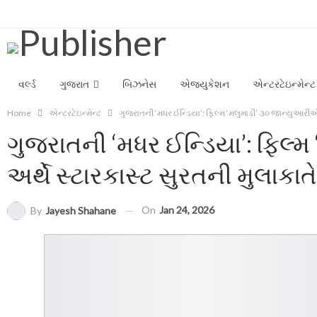
Saturday, August 8, 2026
વર્લ્ડ
ગુજરાત
બિઝનેસ
એજ્યુકેશન
એન્ટરટેઇન્મેન્ટ
Home
એન્ટરટેઇન્મેન્ટ
ગુજરાતની ‘મધર ઈન્ડિયા’: ફિલ્મ ‘મલુમાડી’ ૩૦ જાન્યુઆરીએ 
ગુજરાતની ‘મધર ઈન્ડિયા’: ફિલ્
અર્થે સ્ટારકાસ્ટ સુરતની મુલાકાતે
On
Jan 24, 2026
By
Jayesh Shahane