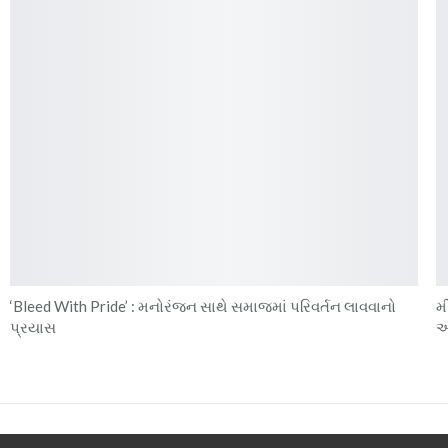
‘Bleed With Pride’ : મનોરંજન સાથે સમાજમાં પરિવર્તન લાવવાનો
મ
પ્રયાસ
અ