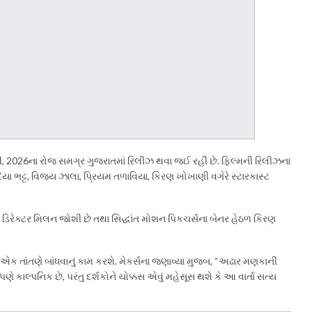
ી, 2026ના રોજ સમગ્ર ગુજરાતમાં રિલીઝ થવા જઈ રહી છે. ફિલ્મની રિલીઝના
િયા ભટ્ટ, વિજય ઝાલા, પ્રિયમ તળાવિયા, કિરણ ખોખાણી વગેરે સ્ટારકાસ્ટ
 ડિરેક્ટર મિલન જોશી છે તથા સિદ્ધાંત મોશન પિકચર્સના બેનર હેઠળ કિરણ
 એક તાંતણે બાંધવાનું કામ કરશે. મેકર્સના જણાવ્યા મુજબ, “અઢાર મણકાની
 કાલ્પનિક છે, પરંતુ દર્શકોને ચોક્કસ એવું મહેસૂસ થશે કે આ વાર્તા સત્ય