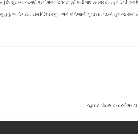
યું છે. સુરતના આંગણે પ્રમોશનલ ઇવેન્ટ પૂર્ણ કર્યા બાદ સમગ્ર ટીમ હવે રિલીઝના દ
્યું હતું. આ ઉપરાંત, ટીમ વિવિધ સ્કૂલ અને કોલેજોની મુલાકાત લઈને યુવાઓ સા
વ્હાઇટ લોટસ ઇન્ટરનેશનલ 