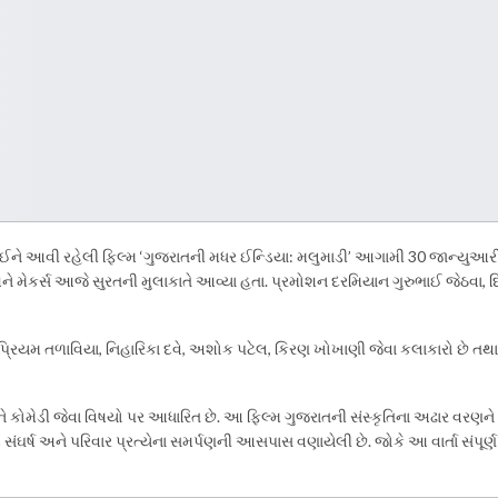
 લઈને આવી રહેલી ફિલ્મ ‘ગુજરાતની મધર ઈન્ડિયા: મલુમાડી’ આગામી 30 જાન્યુઆર
અને મેકર્સ આજે સુરતની મુલાકાતે આવ્યા હતા. પ્રમોશન દરમિયાન ગુરુભાઈ જેઠવા, દ
, પ્રિયમ તળાવિયા, નિહારિકા દવે, અશોક પટેલ, કિરણ ખોખાણી જેવા કલાકારો છે તથા
અને કોમેડી જેવા વિષયો પર આધારિત છે. આ ફિલ્મ ગુજરાતની સંસ્કૃતિના અઢાર વરણને
ર્ષ અને પરિવાર પ્રત્યેના સમર્પણની આસપાસ વણાયેલી છે. જોકે આ વાર્તા સંપૂર્ણપણે