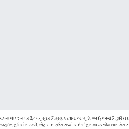
 ગામના લોકેશન પર ફિલ્મનું સુંદર ચિત્રણ કરવામાં આવ્યું છે. આ ફિલ્મમાં નિહા
જમુદાર, હરિઓમ ગઢવી, છોટુ ખાન, તૃપ્તિ ગઢવી અને સોહમ નાઈક જેવા નામાંકિત ગાય