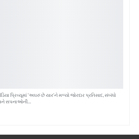
ીડિયા પ્રિવ્યૂમાં ‘અઘરું છે યાર’ને મળ્યો જોરદાર પ્રતિસાદ, સંબંધો
ને સપનાઓની…