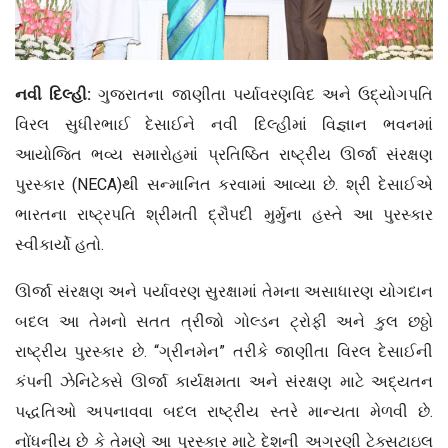
નવી દિલ્હી:
ગુજરાતના જાણીતા પર્યાવરણવિદ અને ઉદ્યોગપતિ
વિરલ સુધીરભાઈ દેસાઈને નવી દિલ્હીમાં વિજ્ઞાન ભવનમાં
આયોજિત ભવ્ય સમારોહમાં પ્રતિષ્ઠિત રાષ્ટ્રીય ઊર્જા સંરક્ષણ
પુરસ્કાર (NECA)થી સન્માનિત કરવામાં આવ્યા છે. શ્રી દેસાઈએ
ભારતના રાષ્ટ્રપતિ શ્રીમતી દ્રૌપદી મુર્મુના હસ્તે આ પુરસ્કાર
સ્વીકાર્યો હતો.
ઊર્જા સંરક્ષણ અને પર્યાવરણ સુરક્ષામાં તેમના અસાધારણ યોગદાન
બદલ આ તેમનો સતત ત્રીજો ગોલ્ડન ટ્રોફી અને કુલ છઠ્ઠો
રાષ્ટ્રીય પુરસ્કાર છે. “ગ્રીનમેન” તરીકે જાણીતા વિરલ દેસાઈની
કંપની ઝેનિટેક્સે ઊર્જા કાર્યક્ષમતા અને સંરક્ષણ માટે અદ્યતન
પદ્ધતિઓ અપનાવવા બદલ રાષ્ટ્રીય સ્તરે માન્યતા મેળવી છે.
નોંધનીય છે કે તેમણે આ પુરસ્કાર માટે દેશની અગ્રણી ટેક્સટાઇલ