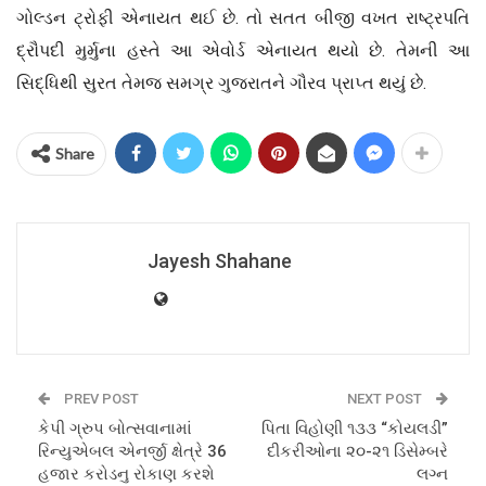
ગોલ્ડન ટ્રોફી એનાયત થઈ છે. તો સતત બીજી વખત રાષ્ટ્રપતિ
દ્રૌપદી મુર્મુના હસ્તે આ એવોર્ડ એનાયત થયો છે. તેમની આ
સિદ્ધિથી સુરત તેમજ સમગ્ર ગુજરાતને ગૌરવ પ્રાપ્ત થયું છે.
Share
Jayesh Shahane
PREV POST
NEXT POST
કેપી ગ્રુપ બોત્સવાનામાં
પિતા વિહોણી ૧૩૩ “કોયલડી”
રિન્યુએબલ એનર્જી ક્ષેત્રે 36
દીકરીઓના ૨૦-૨૧ ડિસેમ્બરે
હજાર કરોડનુ રોકાણ કરશે
લગ્ન