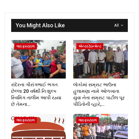
You Might Also Like
All
લાઇફસ્ટાઇલ
એન્ટરટેઇન્મેન્ટ
રાંદેરના ગૌરાંગભાઈ ભગત
લોકોમાં સમ્રાટ ભાઉના
છેલ્લા 20 વર્ષથી નિઃશુલ્ક
હુલામણા નામે ઓળખાતા
સ્વિમિંગ તાલીમ આપી રહ્યા
યુવા નેતા સમ્રાટ પાટીલ પૂર
છે તેમના…
પીડિતોની વ્હારે,…
લાઇફસ્ટાઇલ
લાઇફસ્ટાઇલ