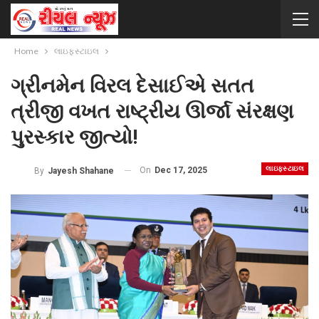
Home
લાઇફસ્ટાઇલ
ગ્રીનમેન વિરલ દેસાઈએ સતત
ત્રીજી વખત રાષ્ટ્રીય ઊર્જા સંરક્ષણ
પુરસ્કાર જીત્યો!
લાઇફસ્ટાઇલ
On
Dec 17, 2025
By
Jayesh Shahane