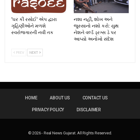
‘ઘર કી રસોઈ’ એપ દ્વારા
નશા નહીં, શોખ અને
ગૃહિણીઓને મળશે
જુસ્સાનો નશો કરો: યુથ
સ્વરોજગારની નવી તક
નેશને વર્લ્ડ ડ્રગ્સ ડે પર
આપ્યો અનોખો સંદેશ
PREV
NEXT
HOME
ABOUT US
CONTACT US
PRIVACY POLICY
DISCLAIMER
© 2026 - Real News Gujarat. All Rights Reserved.