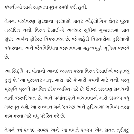
કંપનીઓ સાથે સફળતાપૂર્વક સ્પર્ધા કરી હતી.
તેમના પર્યાવરણ સુરક્ષાના પ્રયાસો માત્ર ઔદ્યોગિક ક્ષેત્ર પૂરતા
મર્યાદિત નથી. વિરલ દેસાઈએ અત્યાર સુધીમાં ગુજરાતમાં સાત
સુંદર અર્બન ફોરેસ્ટ વિકસાવ્યા છે, જે શહેરી વિસ્તારોમાં હરિયાળી
વધારવામાં અને જૈવવિવિધતા જાળવવામાં મહત્વપૂર્ણ ભૂમિકા ભજવે
છે.
આ સિદ્ધિ પર પોતાનો આનંદ વ્યક્ત કરતા વિરલ દેસાઈએ જણાવ્યું
હતું કે, ‘આ પુરસ્કાર માત્ર મારા માટે કે મારી કંપની માટે નથી, પરંતુ
પ્રકૃતિ પ્રત્યે સમર્પિત દરેક વ્યક્તિ માટે છે. ઊર્જા સંરક્ષણ સમયની
તાતી જરૂરિયાત છે, અને પર્યાવરણને બચાવવાનો મારો સંકલ્પ વધુ
મજબૂત થશે. આ સન્માન મને ‘સ્વચ્છ અને હરિયાળા’ ભવિષ્ય તરફ
કામ કરવા માટે વધુ પ્રેરિત કરે છે.’
તેમને વર્ષ ૨૦૧૯, ૨૦૨૨ અને આ વખતે ૨૦૨૫ એમ સતત ત્રીજી