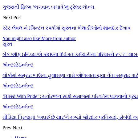
ગુજરાતી ફિલ્મ ‘ભગવાન બચાવે’નું ટ્રેલર લૉન્ચ
Next Post
સ્ટેટ લેવલ બેડમિન્ટન સ્પર્ધામાં સુરતના ખેલાડીઓનો શાનદાર દેખાવ
You might also like
More from author
સુરત
બેંક ઑફ ઇન્ડિયાએ SRKના દિવંગત કર્મચારીના પરિવારને રૂ. 71 લાખનો
એન્ટરટેઇન્મેન્ટ
લોકોમાં સમ્રાટ ભાઉના હુલામણા નામે ઓળખાતા યુવા નેતા સમ્રાટ પાટી
એન્ટરટેઇન્મેન્ટ
‘Bleed With Pride’ : મનોરંજન સાથે સમાજમાં પરિવર્તન લાવવાનો પ્ર
એન્ટરટેઇન્મેન્ટ
મીડિયા પ્રિવ્યૂમાં ‘અઘરું છે યાર’ને મળ્યો જોરદાર પ્રતિસાદ, સંબ
Prev
Next