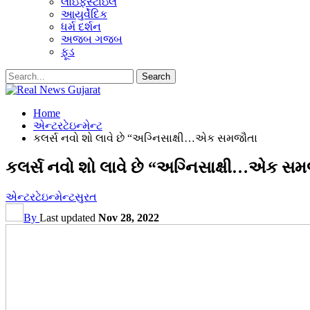
લાઇફસ્ટાઇલ
આયુર્વેદિક
ધર્મ દર્શન
અજબ ગજબ
ફૂડ
Home
એન્ટરટેઇન્મેન્ટ
કલર્સ નવો શો લાવે છે “અગ્નિસાક્ષી…એક સમજૌતા
કલર્સ નવો શો લાવે છે “અગ્નિસાક્ષી…એક સ
એન્ટરટેઇન્મેન્ટ
સુરત
By
Last updated
Nov 28, 2022