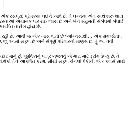
ી એક રસપ્રદ પ્રેમકથા લઈને આવે છે. તે લગ્નના અંત સાથે શરૂ થાય
મના રસ્તાઓ અચાનક પાર થઈ જાય છે અને બંને સહમતી સંબંધમાં બંધાઈ
માપ્તિ તારીખ હોય છે.
ોખરે રહી છે. આવી જ એક ખાસ વાર્તા છે ‘અગ્નિસાક્ષી… એક સમજૌતા’,
ગર છે, જીવનમાં સફળ છે અને સંપૂર્ણ પરિવારનો માણસ છે. હું આ નવી
ાર માનું છું. જીવિકાનું પાત્ર ભજવવું એ મારા માટે ડ્રીમ ડેબ્યુ છે. તે
ે દર્શકો તેને આકર્ષિત કરશે. સૌથી સફળ ચેનલો પૈકીની એક કલર્સ સાથે