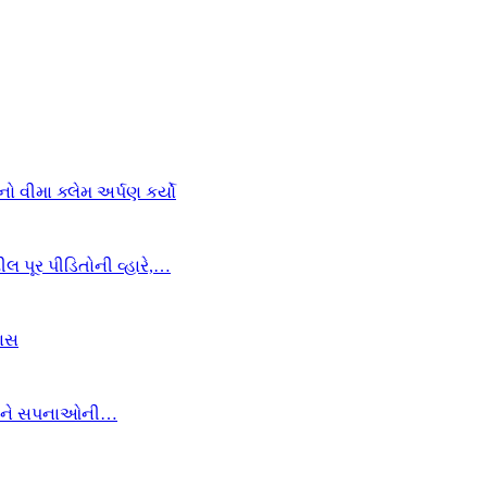
 વીમા ક્લેમ અર્પણ કર્યો
લ પૂર પીડિતોની વ્હારે,…
યાસ
ંધો અને સપનાઓની…