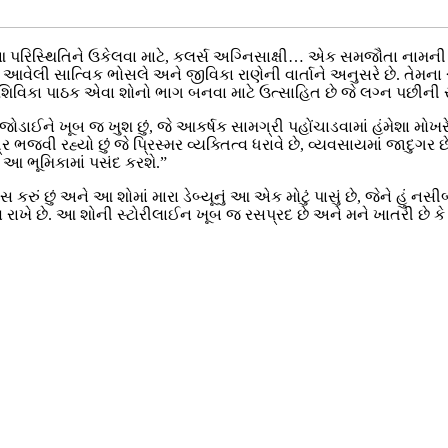
 આ પરિસ્થિતિને ઉકેલવા માટે, કલર્સ અગ્નિસાક્ષી… એક સમજૌતા નામન
 આવેલી સાત્વિક ભોસલે અને જીવિકા રાણેની વાર્તાને અનુસરે છે. તે
વિકા પાઠક એવા શોનો ભાગ બનવા માટે ઉત્સાહિત છે જે લગ્ન પછીની સ
ે જોડાઈને ખૂબ જ ખુશ છું, જે આકર્ષક સામગ્રી પહોંચાડવામાં હંમેશા મ
ાત્ર ભજવી રહ્યો છું જે પ્રિસ્મર વ્યક્તિત્વ ધરાવે છે, વ્યવસાયમાં જાદુ
ે આ ભૂમિકામાં પસંદ કરશે.”
સ કરું છું અને આ શોમાં મારા ડેબ્યૂનું આ એક મોટું પાસું છે, જેને હું નસીબદ
ાસ રાખે છે. આ શોની સ્ટોરીલાઈન ખૂબ જ રસપ્રદ છે અને મને ખાતરી છે ક