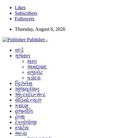
Likes
Subscribers
Followers
Thursday, August 6, 2026
Publisher -
વર્લ્ડ
ગુજરાત
સુરત
અમદાવાદ
રાજકોટ
વડોદરા
બિઝનેસ
એજ્યુકેશન
એન્ટરટેઇન્મેન્ટ
વીડિયો ન્યુઝ
ક્રાઇમ
રાજનીતિ
હેલ્થ
ટેકનોલોજી
સ્પોર્ટ્સ
અન્ય