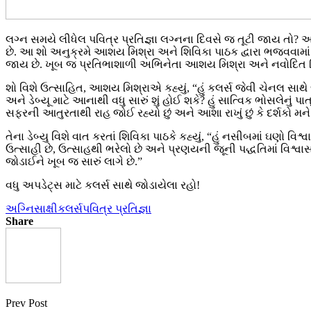
લગ્ન સમયે લીધેલ પવિત્ર પ્રતિજ્ઞા લગ્નના દિવસે જ તૂટી જાય તો?
છે. આ શો અનુક્રમે આશય મિશ્રા અને શિવિકા પાઠક દ્વારા ભજવવામાં
જાય છે. ખૂબ જ પ્રતિભાશાળી અભિનેતા આશય મિશ્રા અને નવોદિત શિ
શો વિશે ઉત્સાહિત, આશય મિશ્રાએ કહ્યું, “હું કલર્સ જેવી ચેનલ સાથ
અને ડેબ્યૂ માટે આનાથી વધુ સારું શું હોઈ શકે? હું સાત્વિક ભોસલેનું પ
સફરની આતુરતાથી રાહ જોઈ રહ્યો છું અને આશા રાખું છું કે દર્શકો મન
તેના ડેબ્યુ વિશે વાત કરતાં શિવિકા પાઠકે કહ્યું, “હું નસીબમાં ઘણો વિશ્વા
ઉત્સાહી છે, ઉત્સાહથી ભરેલો છે અને પ્રણયની જૂની પદ્ધતિમાં વિશ્વ
જોડાઈને ખૂબ જ સારું લાગે છે.”
વધુ અપડેટ્સ માટે કલર્સ સાથે જોડાયેલા રહો!
અગ્નિસાક્ષી
કલર્સ
પવિત્ર પ્રતિજ્ઞા
Share
Prev Post