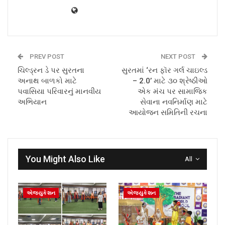
PREV POST
NEXT POST
ચિલ્ડ્રન ડે પર સુરતના
સુરતમાં ‘રન ફૉર ગર્લ ચાઇલ્ડ
અનાથ બાળકો માટે
– 2.0’ માટે ૩૦ શ્રેષ્ઠીઓ
પવાસિયા પરિવારનું માનવીય
એક મંચ પર સામાજિક
અભિયાન
સેવાના નવનિર્માણ માટે
આયોજન સમિતિની રચના
You Might Also Like
All
એજ્યુકેશન
એજ્યુકેશન