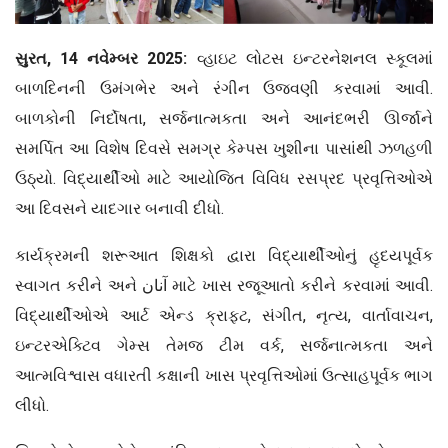
સુરત, 14 નવેમ્બર 2025:
વ્હાઇટ લોટસ ઇન્ટરનેશનલ સ્કૂલમાં
બાળદિનની ઉમંગભેર અને રંગીન ઉજવણી કરવામાં આવી.
બાળકોની નિર્દોષતા, સર્જનાત્મકતા અને આનંદભરી ઊર્જાને
સમર્પિત આ વિશેષ દિવસે સમગ્ર કેમ્પસ ખુશીના પાસાંથી ઝળહળી
ઉઠ્યો. વિદ્યાર્થીઓ માટે આયોજિત વિવિધ રસપ્રદ પ્રવૃત્તિઓએ
આ દિવસને યાદગાર બનાવી દીધો.
કાર્યક્રમની શરૂઆત શિક્ષકો દ્વારા વિદ્યાર્થીઓનું હૃદયપૂર્વક
સ્વાગત કરીને અને آنان માટે ખાસ રજૂઆતો કરીને કરવામાં આવી.
વિદ્યાર્થીઓએ આર્ટ એન્ડ ક્રાફ્ટ, સંગીત, નૃત્ય, વાર્તાવાચન,
ઇન્ટરએક્ટિવ ગેમ્સ તેમજ ટીમ વર્ક, સર્જનાત્મકતા અને
આત્મવિશ્વાસ વધારતી કક્ષાની ખાસ પ્રવૃત્તિઓમાં ઉત્સાહપૂર્વક ભાગ
લીધો.