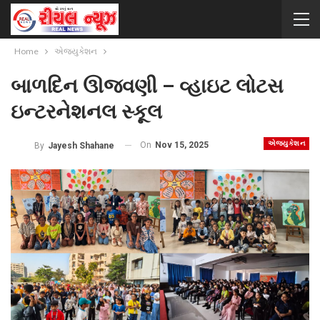
Home
એજ્યુકેશન
બાળદિન ઊજવણી – વ્હાઇટ લોટસ
ઇન્ટરનેશનલ સ્કૂલ
એજ્યુકેશન
On
Nov 15, 2025
By
Jayesh Shahane