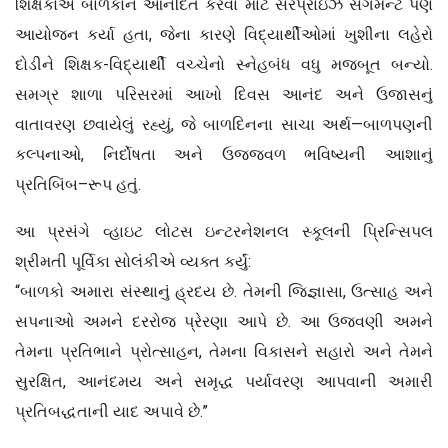
શિક્ષકોએ બાળકોને આનંદિત કરવા માટે સરપ્રાઇઝ સેગમેન્ટ પણ
આયોજન કર્યા હતા, જેના કારણે વિદ્યાર્થીઓમાં ખુશીના લહેરો
દોડીને શિક્ષક-વિદ્યાર્થી વચ્ચેનો સ્નેહબંધ વધુ મજબૂત બન્યો.
સમગ્ર શાળા પરિસરમાં આખો દિવસ આનંદ અને ઉજાસનું
વાતાવરણ છવાયેલું રહ્યું, જે બાળદિનના સાચા અર્થ—બાળપણની
કલ્પનાઓ, નિર્દોષતા અને ઉજ્જવળ ભવિષ્યની આશાનું
પ્રતિબિંબ–રૂપ હતું.
આ પ્રસંગે વ્હાઇટ લોટસ ઇન્ટરનેશનલ સ્કૂલની પ્રિન્સિપલ
શ્રીમતી પૂર્વિકા સોલંકીએ વ્યક્ત કર્યું:
“બાળકો અમારા સંસ્થાનું હ્રદય છે. તેમની જિજ્ઞાસા, ઉત્સાહ અને
સપનાઓ અમને દરરોજ પ્રેરણા આપે છે. આ ઉજવણી અમને
તેમના પ્રતિભાને પ્રોત્સાહન, તેમના વિકાસને સહારો અને તેમને
સુરક્ષિત, આનંદમય અને સમૃદ્ધ પર્યાવરણ આપવાની અમારી
પ્રતિબદ્ધતાની યાદ અપાવે છે.”