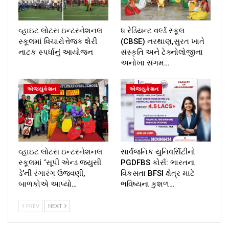
વ્હાઇટ લોટસ ઇન્ટરનેશનલ
ધ રેડિયન્ટ વર્લ્ડ સ્કૂલ
સ્કૂલમાં વિચારોત્તેજક શેરી
(CBSE) નરથાણ,સુરત ખાતે
નાટક સ્પર્ધાનું આયોજન
સંસ્કૃતિ અને ટેક્નોલોજીના
અનોખા સંગમ…
એજ્યુકેશન
એજ્યુકેશન
વ્હાઇટ લોટસ ઇન્ટરનેશનલ
સાર્વજનિક યુનિવર્સિટીનો
સ્કૂલમાં ‘સૂપી એન્ડ જ્યુસી
PGDFBS કોર્સ: ભારતના
ડે’ની રંગારંગ ઉજવણી,
વિકસતા BFSI ક્ષેત્ર માટે
બાળકોએ આપ્યો…
ભવિષ્યના કુશળ…
PREV
NEXT