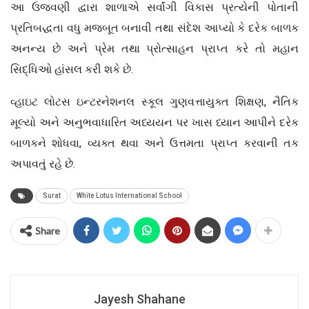
આ ઉજવણી દ્વારા શાળાએ સર્વાંગી વિકાસ પ્રત્યેની પોતાની
પ્રતિબદ્ધતા વધુ મજબૂત બનાવી તથા સંદેશ આપ્યો કે દરેક બાળક
અનન્ય છે અને પ્રેમ તથા પ્રોત્સાહન પ્રાપ્ત કરે તો મહાન
સિદ્ધિઓ હાંસલ કરી શકે છે.
વ્હાઇટ લોટસ ઇન્ટરનેશનલ સ્કૂલ ગુણવત્તાયુક્ત શિક્ષણ, નૈતિક
મૂલ્યો અને અનુભવાધારિત અધ્યયન પર ખાસ ધ્યાન આપીને દરેક
બાળકને શોધવા, વ્યક્ત થવા અને ઉત્તમતા પ્રાપ્ત કરવાની તક
અપાવતું રહે છે.
Surat
White Lotus International School
Share
Jayesh Shahane