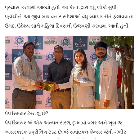
પ્રયાસ કરવામાં આવ્યો હતો. આ કેમ્પ દ્વારા વધુ લોકો સુધી
પહોંચીને, આ જીવ બચાવનાર સંદેશાઓ વધુ વ્યાપક રીતે ફેલાવવાના
ઉમદા ઉદ્દેશ્ય સાથે મહિલા દિવસની ઉજવણી કરવામાં આવી હતી.
પેપ સ્મિયર ટેસ્ટ શું છે?
પેપ સ્મિયર એ એક અત્યંત સરળ, દુઃખાવા વગર અને ખૂબ જ
અસરકારક સ્ક્રીનિંગ ટેસ્ટ છે, જે સર્વાઇકલ કેન્સર જેવી ગંભીર