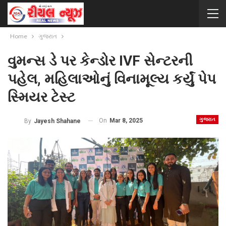
Home
ગુજરાત
વુમન્સ ડે પર કેન્ડોર IVF સેન્ટરની
પહેલ, મહિલાઓનું વિનામૂલ્ય કર્યું પેપ
સ્મિયર ટેસ્ટ
ગુજરાત
On
Mar 8, 2025
By
Jayesh Shahane