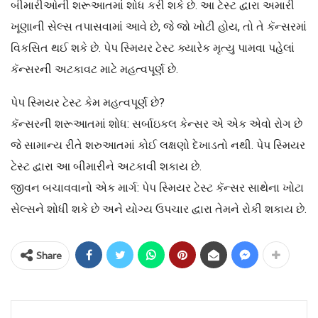
બીમારીઓની શરૂઆતમાં શોધ કરી શકે છે. આ ટેસ્ટ દ્વારા અમારી
ખૂણાની સેલ્સ તપાસવામાં આવે છે, જે જો ખોટી હોય, તો તે કૅન્સરમાં
વિકસિત થઈ શકે છે. પેપ સ્મિયર ટેસ્ટ ક્યારેક મૃત્યુ પામવા પહેલાં
કૅન્સરની અટકાવટ માટે મહત્વપૂર્ણ છે.
પેપ સ્મિયર ટેસ્ટ કેમ મહત્વપૂર્ણ છે?
કૅન્સરની શરૂઆતમાં શોધ: સર્બાઇકલ કેન્સર એ એક એવો રોગ છે
જે સામાન્ય રીતે શરુઆતમાં કોઈ લક્ષણો દેખાડતો નથી. પેપ સ્મિયર
ટેસ્ટ દ્વારા આ બીમારીને અટકાવી શકાય છે.
જીવન બચાવવાનો એક માર્ગ: પેપ સ્મિયર ટેસ્ટ કૅન્સર સાથેના ખોટા
સેલ્સને શોધી શકે છે અને યોગ્ય ઉપચાર દ્વારા તેમને રોકી શકાય છે.
Share