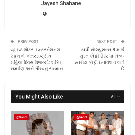
Jayesh Shahane
PREV POST
NEXT POST
વ્હાઇટ લોટસ ઇન્ટરનેશનલ
કાપી સોલ્યુશન્સ 8 માર્ચે
સ્કૂલએ અંતરરાષ્ટ્રીય
સુરત કોફી ફેસ્ટમાં વિશ્વ-
મહિલા દિવસ ઉજવ્યો: શક્તિ,
સ્તરીય કોફી ઇનોવેશન લાવે
સમર્પણ અને ગૌરવનું સન્માન
છે
You Might Also Like
All
ગુજરાત
ગુજરાત