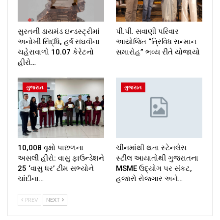
સુરતની ડાયમંડ ઇન્ડસ્ટ્રીમાં
પી.પી. સવાણી પરિવાર
અનોખી સિદ્ધિ, હર્ષ સંઘવીના
આયોજિત “ત્રિવિધ સન્માન
ચહેરાવાળો 10.07 કેરેટનો
સમારોહ” ભવ્ય રીતે યોજાયો
હીરો…
ગુજરાત
ગુજરાત
10,008 વૃક્ષો પાછળના
ચીનમાંથી થતા સ્ટેનલેસ
અસલી હીરો: વાસુ ફાઉન્ડેશને
સ્ટીલ આયાતોથી ગુજરાતના
25 ‘વાસુ ધર’ ટીમ સભ્યોને
MSME ઉદ્યોગ પર સંકટ,
ચાંદીના…
હજારો રોજગાર અને…
PREV
NEXT