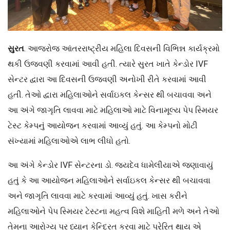
સુરત
. આજરોજ આંતરરાષ્ટ્રીય મહિલા દિવસની વિભિન્ન કાર્યક્રમો
થકી ઉજવણી કરવામાં આવી હતી. ત્યારે સુરત ખાતે કેન્ડોર IVF
સેન્ટર દ્વારા આ દિવસની ઉજવણી અનોખી રીતે કરવામાં આવી
હતી. તેઓ દ્વારા મહિલાઓને સર્વાઇકલ કેન્સર થી બચાવવા અને
આ અંગે જાગૃતિ લાવવા માટે મહિલાઓ માટે વિનામૂલ્ય પેપ સ્મિયર
ટેસ્ટ કેમ્પનું આયોજન કરવામાં આવ્યું હતું. આ કેમ્પનો મોટી
સંખ્યામાં મહિલાઓએ લાભ લીધો હતો.
આ અંગે કેન્ડોર IVF સેન્ટરના ડો. જયદેવ ધામેલીયાએ જણાવાયું
હતું કે આ આયોજન મહિલાઓને સર્વાઇકલ કેન્સર થી બચાવવા
અને જાગૃતિ લાવવા માટે કરવામાં આવ્યું હતું. ખાસ કરીને
મહિલાઓને પેપ સ્મિયર ટેસ્ટના મહત્વ વિશે માહિતી મળે અને તેઓ
તેમના આરોગ્ય પર ધ્યાન કેન્દ્રિત કરવા માટે પ્રેરિત થાય એ