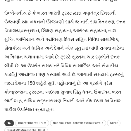
ઉલ્લેખનીય છે કે ભારત ભારતી ટ્રસ્ટ દ્વારા ગણતંત્ર દિવસની
ઉજવણી,રક્ષા બંધનની ઊજવણી સાથે જ નારી સશક્તિકરણ, દત્તક
વિધાલય,વસ્ત્રદાન, શિક્ષણ સહાયતા, આરોગ્ય સહાયતા, નાશ
મુક્તિ અભિયાન અને પર્યાવરણ દિવસ સહિત વિવિધ સામાજિક,
સેવાકીય અને ધાર્મિક અને દેશને એક સૂત્રમાં બાંધી રાખવા માટેના
અભિયાન ચલાવવામાં આવે છે. ટ્રસ્ટે સુરતમાં ચાર સ્કૂલોને દત્તક
લીધી છે. આ ઉપરાંત સમયાંતરે વિવિધ સામાજિક અને સેવાકીય
કાર્યોનું આયોજન પણ કરવામાં આવે છે. આગામી સમયમાં ટ્રસ્ટનું
લક્ષ્ય દેશના 150 શહેરો સુધી પહોંચવાનું છે. આ પ્રસંગે પ્રેસ
કોન્ફરન્સમાં ટ્રસ્ટના અધ્યક્ષ સુભાષ સિંહ ધવન, ઉપાધ્યક્ષ ભરત
ભાઈ શાહ, સચિવ રુદ્રનારાયણ તિવારી અને કોષાધ્યક્ષ અવિનાશ
પાટીલ ઉપસ્થિત રહ્યા હતા.
Bharat Bharati Trust
National President Vinaybhai Patrale
Surat
Surat MP Mukeshbhai Dalal