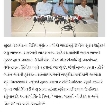
સુરત.
દેશભરના વિવિધ પ્રાંતના લોકો જ્યાં રહે છે તેવા સુરત શહેરમાં
લઘુ ભારતના સંકલ્પને સાકર કરવા માટે સ્થપાયેલી ભારત ભારતી
ટ્રસ્ટ દ્વારા આગામી 31મી મેના રોજ એક સંગોષ્ઠિનું આયોજન
વેલેન્ટાઇન સિનેમા ખાતે કરવામાં આવ્યું છે. જેમાં મુખ્ય વકતા તરીકે
ભારત ભારતી ટ્રસ્ટના સંસ્થાપક અને રાષ્ટ્રીય કાર્યકારી અધ્યક્ષ
શ્રી વિનયભાઈ પત્રાલે મુખ્ય વકતા તરીકે ઉપસ્થિત રહશે. જ્યારે
મુખ્ય અતિથિ તરીકે સુરતના સાંસદ મુકેશભાઈ દલાલ ઉપસ્થિત
રહેનાર છે. આ સંગોષ્ઠિનો વિષય ” ભારત ભારતી નો ઉદગમ અને
વિકાસ” રાખવામાં આવ્યો છે.