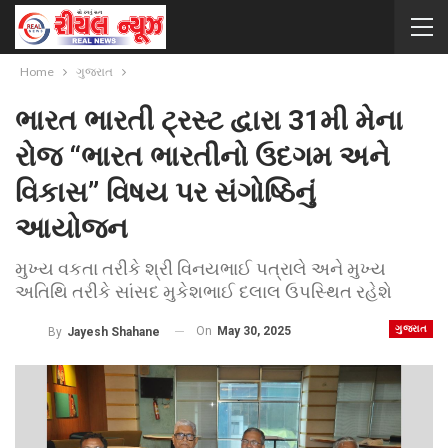
Home
ગુજરાત
ભારત ભારતી ટ્રસ્ટ દ્વારા 31મી મેના
રોજ “ભારત ભારતીનો ઉદગમ અને
વિકાસ” વિષય પર સંગોષ્ઠિનું
આયોજન
મુખ્ય વકતા તરીકે શ્રી વિનયભાઈ પત્રાલે અને મુખ્ય
અતિથિ તરીકે સાંસદ મુકેશભાઈ દલાલ ઉપસ્થિત રહેશે
ગુજરાત
On
May 30, 2025
By
Jayesh Shahane