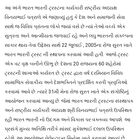
આ અંગે ભારત ભારતી ટ્રસ્ટના કાર્યકારી રાષ્ટ્રીય અધ્યક્ષ
વિનયભાઈ પત્રાલે એ જણાવ્યું હતું કે દેશ અને સમાજની સેવા
સાથે જ વિવિધ પ્રાંતના લોકો જ્યાં વસે છે ત્યાં તેઓ વચ્ચે એક
સુત્રતા અને આત્મીયતા જળવાઈ રહે અને લઘુ ભારતની સંકલ્પના
સાકાર થાય તેવા ઉદ્દેશ્ય સાથે 22 જુલાઈ , 2005ના રોજ સુરત ખાતે
ભારત ભારતી ટ્રસ્ટ ની સ્થાપના કરવામાં આવી હતી. આજે ટ્રસ્ટ
એક વટ વૃક્ષ બનીને ઊભુ છે. દેશના 20 રાજ્યના 60 શહેરોમાં
ટ્રસ્ટની શાખાઓ કાર્યરત છે. ટ્રસ્ટ દ્વારા વર્ષ દરમિયાન વિવિધ
સામાજિક સેવાકીય અને દેશભક્તિને પ્રદર્શિત કરતી પ્રવૃત્તિઓ
કરવામાં આવે છે. ત્યારે 31મી મેના રોજ સુરત ખાતે એક સંગોષ્ઠિનું
આયોજન કરવામાં આવ્યું છે. જેમાં ભારત ભારતી ટ્રસ્ટના સંસ્થાપક
અને રાષ્ટ્રીય કાર્યકારી અધ્યક્ષ શ્રી વિનયભાઈ પત્રાલે ઉપસ્થિત
રહી ભારત ભારતી નો ઉદગમ અને વિકાસ પર વક્તવ્ય આપશે. આ
પ્રસંગે મુખ્ય અતિથિ તરીકે સાંસદ મુકેશભાઈ દલાલ ઉપસ્થિત
રહેશે. આ આયોજન વેલેન્ટાઇન સિનેમા ખાતે કરવામાં આવ્યું છે.