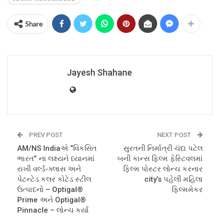
Share
Jayesh Shahane
PREV POST
NEXT POST
AM/NS Indiaએ “વિકસિત
સુરતની નિર્માત્રી ચંદા પટેલ
ભારત” ના લક્ષ્યને ધ્યાનમાં
બની કાન્સ ફિલ્મ ફેસ્ટિવલમાં
રાખી વર્લ્ડ-ક્લાસ અને
ફિલ્મ પોસ્ટર લોન્ચ કરનાર
પેટન્ટેડ કલર કોટેડ સ્ટીલ
city’s પહેલી મહિલા
ઉત્પાદનો – Optigal®
ફિલ્મમેકર
Prime અને Optigal®
Pinnacle – લોન્ચ કર્યા