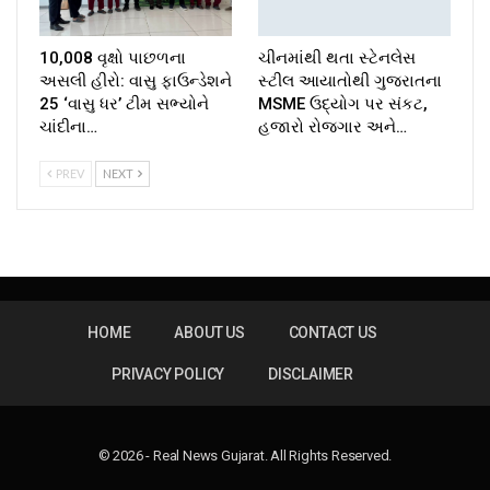
10,008 વૃક્ષો પાછળના
ચીનમાંથી થતા સ્ટેનલેસ
અસલી હીરો: વાસુ ફાઉન્ડેશને
સ્ટીલ આયાતોથી ગુજરાતના
25 ‘વાસુ ધર’ ટીમ સભ્યોને
MSME ઉદ્યોગ પર સંકટ,
ચાંદીના…
હજારો રોજગાર અને…
PREV
NEXT
HOME
ABOUT US
CONTACT US
PRIVACY POLICY
DISCLAIMER
© 2026 - Real News Gujarat. All Rights Reserved.