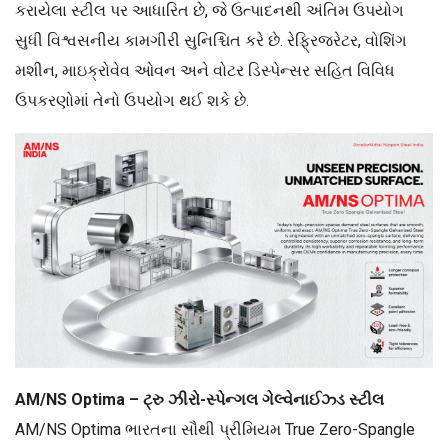
કરાયેલા સ્ટીલ પર આધારિત છે, જે ઉત્પાદનથી અંતિમ ઉપયોગ
સુધી વિશ્વસનીય કામગીરી સુનિશ્ચિત કરે છે. રેફ્રિજરેટર, વોશિંગ
મશીન, માઇક્રોવેવ ઓવન અને વોટર ડિસ્પેન્સર સહિત વિવિધ
ઉપકરણોમાં તેનો ઉપયોગ થઈ શકે છે.
AM/NS Optima – ટ્રુ ઝીરો-સ્પેન્ગલ ગેલ્વેનાઈઝ્ડ સ્ટીલ
AM/NS Optima ભારતના સૌથી પ્રીમિયમ True Zero-Spangle