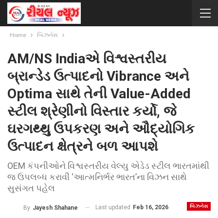
Home
બિઝનેસ
AM/NS Indiaએ વિશ્વસ્તરીય
બ્રાન્ડેડ ઉત્પાદનો Vibrance અને
Optima સાથે તેની Value-Added
સ્ટીલ શ્રેણીનો વિસ્તાર કર્યો, જે
ઘરગથ્થુ ઉપકરણ અને ઔદ્યોગિક
ઉત્પાદન ક્ષેત્રને બળ આપશે
OEM કંપનીઓને વિશ્વસ્તરીય વેલ્યુ એડેડ સ્ટીલ ભારતમાંથી
જ ઉપલબ્ધ કરાવી ‘આત્મનિર્ભર ભારત’ના વિઝન સાથે
સુસંગત પહેલ
બિઝનેસ
Last updated
Feb 16, 2026
By
Jayesh Shahane