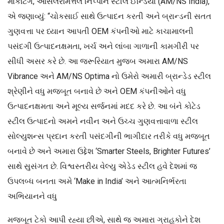
માર્કેટિંગ, આર્સેલરમિત્તલ નિપ્પોન સ્ટીલ ઈન્ડિયા (AM/NS India),
એ જણાવ્યું: “ચોકસાઈ સાથે ઉત્પાદન કરતી અને બ્રાન્ડની સતત
ગુણવત્તા પર ધ્યાન આપતી OEM કંપનીઓ માટે કાચામાલની
પસંદગી ઉત્પાદનક્ષમતા, ખર્ચ અને લાંબા ગાળાની કામગીરી પર
સીધી અસર કરે છે. આ જરૂરિયાત મુજબ અમારા AM/NS
Vibrance અને AM/NS Optima નો ઉમેરો અમારી બ્રાન્ડેડ સ્ટીલ
શ્રેણીને વધુ મજબૂત બનાવે છે અને OEM કંપનીઓને વધુ
ઉત્પાદનક્ષમતા અને મૂલ્ય સર્જનમાં મદદ કરે છે. આ બંને કોટેડ
સ્ટીલ ઉત્પાદનો અમને નવીન અને ઉચ્ચ ગુણવત્તાવાળા સ્ટીલ
સોલ્યુશન્સ પ્રદાન કરતી પસંદગીની ભાગીદાર તરીકે વધુ મજબૂત
બનાવે છે અને અમારા ઉદ્દેશ ‘Smarter Steels, Brighter Futures’
સાથે સુસંગત છે. વિશ્વસ્તરીય વેલ્યુ એડેડ સ્ટીલ હવે દેશમાં જ
ઉપલબ્ધ બનતા અમે ‘Make in India’ અને આત્મનિર્ભરતા
અભિયાનને વધુ
મજબૂત ટેકો આપી રહ્યા છીએ, સાથે જ અમારા ગ્રાહકોને દેશ