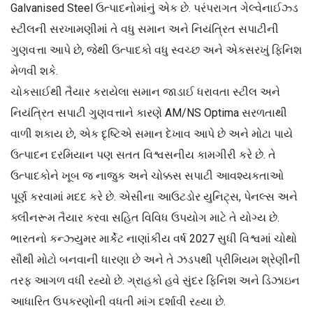
Galvanised Steel ઉત્પાદનોમાંનું એક છે. પરંપરાગત ગેલ્વેનાઈઝ્ડ
સ્ટીલની સરખામણીમાં તે વધુ સમાન અને નિયંત્રિત સપાટીની
ગુણવત્તા આપે છે, જેથી ઉત્પાદકો વધુ સ્વચ્છ અને એકસરખું ફિનિશ
મેળવી શકે.
ચોકસાઈથી તૈયાર કરાયેલા સમાન જાડાઈ ધરાવતા સ્ટીલ અને
નિયંત્રિત સપાટી ગુણવત્તાને કારણે AM/NS Optima સરળતાથી
વાળી શકાય છે, એક દૃષ્ટિએ સમાન દેખાવ આપે છે અને મોટા પાયે
ઉત્પાદન દરમિયાન પણ સતત વિશ્વસનીય કામગીરી કરે છે. તે
ઉત્પાદકોને ખૂબ જ નાજુક અને ચોક્કસ સપાટી આવશ્યકતાઓ
પૂર્ણ કરવામાં મદદ કરે છે. એસીના આઉટડોર યુનિટ્સ, પેનલ્સ અને
ક્લીનરૂમ તૈયાર કરવા સહિત વિવિધ ઉપયોગ માટે તે યોગ્ય છે.
ભારતનો કન્ઝ્યુમર માર્કેટ નાણાંકીય વર્ષ 2027 સુધી વિશ્વમાં ચોથો
સૌથી મોટો બનવાની ધારણા છે અને તે ઝડપથી પ્રીમિયમ શ્રેણીની
તરફ આગળ વધી રહ્યો છે. ગ્રાહકો હવે સુંદર ફિનિશ અને ડિઝાઇન
આધારિત ઉપકરણોની વધતી માંગ દર્શાવી રહ્યા છે.