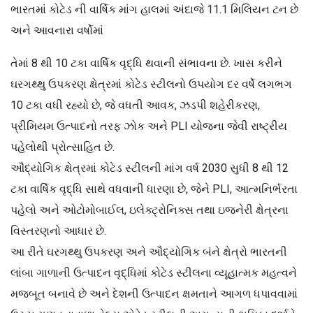
ભારતમાં કોટેડ ની વાર્ષિક માંગ હાલમાં અંદાજે 11.1 મિલિયન ટન છે
અને આવનારા વર્ષોમાં
તેમાં 8 થી 10 ટકા વાર્ષિક વૃદ્ધિ થવાની સંભાવના છે. ખાસ કરીને
ઘરગથ્થુ ઉપકરણ ક્ષેત્રમાં કોટેડ સ્ટીલનો ઉપયોગ દર વર્ષે લગભગ
10 ટકા વધી રહ્યો છે, જે વધતી આવક, ઝડપી શહેરીકરણ,
પ્રીમિયમ ઉત્પાદનો તરફ ઝોક અને PLI યોજના જેવી રાષ્ટ્રીય
પહેલોથી પ્રોત્સાહિત છે.
ઔદ્યોગિક ક્ષેત્રમાં કોટેડ સ્ટીલની માંગ વર્ષ 2030 સુધી 8 થી 12
ટકા વાર્ષિક વૃદ્ધિ સાથે વધવાની ધારણા છે, જેને PLI, આત્મનિર્ભરતા
પહેલો અને ઓટોમોબાઈલ, ઇલેક્ટ્રોનિક્સ તથા ઇજનેરી ક્ષેત્રના
વિસ્તરણનો આધાર છે.
આ રીતે ઘરગથ્થુ ઉપકરણ અને ઔદ્યોગિક બંને ક્ષેત્રો ભારતની
લાંબા ગાળાની ઉત્પાદન વૃદ્ધિમાં કોટેડ સ્ટીલના વ્યૂહાત્મક મહત્વને
મજબૂત બનાવે છે અને દેશની ઉત્પાદન ક્ષમતાને આગળ ધપાવવામાં