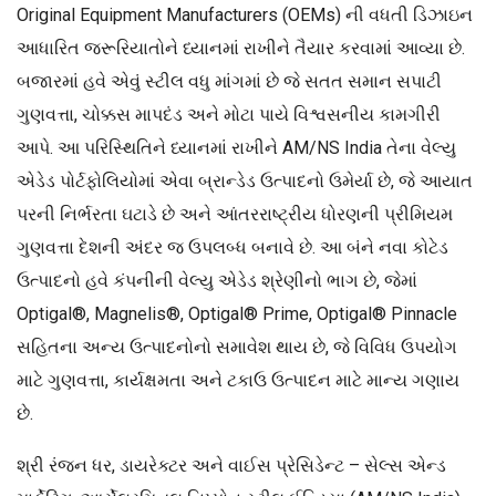
Original Equipment Manufacturers (OEMs) ની વધતી ડિઝાઇન
આધારિત જરૂરિયાતોને ધ્યાનમાં રાખીને તૈયાર કરવામાં આવ્યા છે.
બજારમાં હવે એવું સ્ટીલ વધુ માંગમાં છે જે સતત સમાન સપાટી
ગુણવત્તા, ચોક્કસ માપદંડ અને મોટા પાયે વિશ્વસનીય કામગીરી
આપે. આ પરિસ્થિતિને ધ્યાનમાં રાખીને AM/NS India તેના વેલ્યુ
એડેડ પોર્ટફોલિયોમાં એવા બ્રાન્ડેડ ઉત્પાદનો ઉમેર્યા છે, જે આયાત
પરની નિર્ભરતા ઘટાડે છે અને આંતરરાષ્ટ્રીય ધોરણની પ્રીમિયમ
ગુણવત્તા દેશની અંદર જ ઉપલબ્ધ બનાવે છે. આ બંને નવા કોટેડ
ઉત્પાદનો હવે કંપનીની વેલ્યુ એડેડ શ્રેણીનો ભાગ છે, જેમાં
Optigal®, Magnelis®, Optigal® Prime, Optigal® Pinnacle
સહિતના અન્ય ઉત્પાદનોનો સમાવેશ થાય છે, જે વિવિધ ઉપયોગ
માટે ગુણવત્તા, કાર્યક્ષમતા અને ટકાઉ ઉત્પાદન માટે માન્ય ગણાય
છે.
શ્રી રંજન ધર, ડાયરેક્ટર અને વાઈસ પ્રેસિડેન્ટ – સેલ્સ એન્ડ