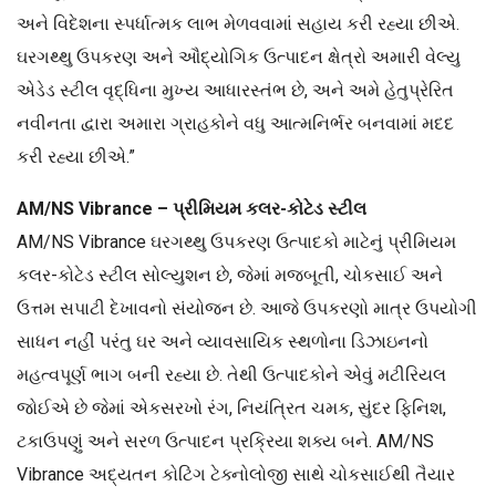
અને વિદેશના સ્પર્ધાત્મક લાભ મેળવવામાં સહાય કરી રહ્યા છીએ.
ઘરગથ્થુ ઉપકરણ અને ઔદ્યોગિક ઉત્પાદન ક્ષેત્રો અમારી વેલ્યુ
એડેડ સ્ટીલ વૃદ્ધિના મુખ્ય આધારસ્તંભ છે, અને અમે હેતુપ્રેરિત
નવીનતા દ્વારા અમારા ગ્રાહકોને વધુ આત્મનિર્ભર બનવામાં મદદ
કરી રહ્યા છીએ.”
AM/NS Vibrance – પ્રીમિયમ કલર-કોટેડ સ્ટીલ
AM/NS Vibrance ઘરગથ્થુ ઉપકરણ ઉત્પાદકો માટેનું પ્રીમિયમ
કલર-કોટેડ સ્ટીલ સોલ્યુશન છે, જેમાં મજબૂતી, ચોકસાઈ અને
ઉત્તમ સપાટી દેખાવનો સંયોજન છે. આજે ઉપકરણો માત્ર ઉપયોગી
સાધન નહીં પરંતુ ઘર અને વ્યાવસાયિક સ્થળોના ડિઝાઇનનો
મહત્વપૂર્ણ ભાગ બની રહ્યા છે. તેથી ઉત્પાદકોને એવું મટીરિયલ
જોઈએ છે જેમાં એકસરખો રંગ, નિયંત્રિત ચમક, સુંદર ફિનિશ,
ટકાઉપણું અને સરળ ઉત્પાદન પ્રક્રિયા શક્ય બને. AM/NS
Vibrance અદ્યતન કોટિંગ ટેક્નોલોજી સાથે ચોકસાઈથી તૈયાર