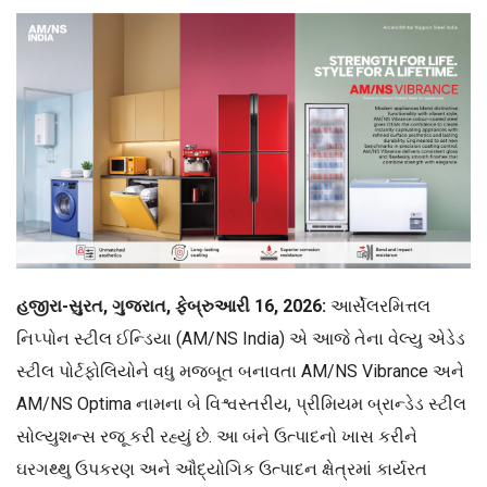
હજીરા-સુરત, ગુજરાત, ફેબ્રુઆરી 16, 2026:
આર્સેલરમિત્તલ
નિપ્પોન સ્ટીલ ઈન્ડિયા (AM/NS India) એ આજે તેના વેલ્યુ એડેડ
સ્ટીલ પોર્ટફોલિયોને વધુ મજબૂત બનાવતા AM/NS Vibrance અને
AM/NS Optima નામના બે વિશ્વસ્તરીય, પ્રીમિયમ બ્રાન્ડેડ સ્ટીલ
સોલ્યુશન્સ રજૂ કરી રહ્યું છે. આ બંને ઉત્પાદનો ખાસ કરીને
ઘરગથ્થુ ઉપકરણ અને ઔદ્યોગિક ઉત્પાદન ક્ષેત્રમાં કાર્યરત