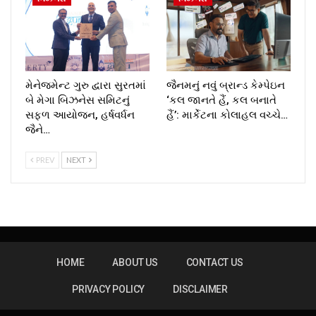
મેનેજમેન્ટ ગુરુ દ્વારા સુરતમાં
જૈનમનું નવું બ્રાન્ડ કેમ્પેઇન
બે મેગા બિઝનેસ સમિટનું
‘કલ જાનતે હૈં, કલ બનાતે
સફળ આયોજન, હર્ષવર્ધન
હૈં’: માર્કેટના કોલાહલ વચ્ચે…
જૈને…
PREV
NEXT
HOME
ABOUT US
CONTACT US
PRIVACY POLICY
DISCLAIMER