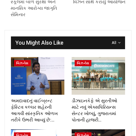
સ્કૂલમાં બાળ સુરક્ષા અને
વિઝન સાથે કરાયું આયોજન
માનસિક આરોગ્ય જાગૃતિ
સેમિનાર
You Might Also Like
All
બિઝનેસ
બિઝનેસ
અમદાવાદનું વાઈબ્રન્ટ
ડીઝાઇનકેફે એ સુરતીઓ
ફેસ્ટિવ કલ્ચર શહેરની
માટે નવું એક્સપિરિયન્સ
આગવી સાંસ્કૃતિક ઓળખ
સેન્ટર ખોલ્યું, ગુજરાતમાં
તરીકે ઉભરી આવ્યું છે:…
પોતાની હાજરી…
બિઝનેસ
બિઝનેસ