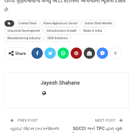
ઉચ્ચ ગુણવત્તાવાળા વેલ્યુ એડેડ સ્ટીલની અગત્યની ભૂમિકા દર્શાવે
છે.
Coated Steel
Home Appliances Sector
Indian Steel Market
Industrial Development
Infrastructure Growth
Make in India
Manufacturing Industry
OEM Solutions
Share
Jayesh Shahane
PREV POST
NEXT POST
વ્હાઇટ લોટસ ઇન્ટરનેશનલ
SGCCI અને TPC દ્વારા યુથ