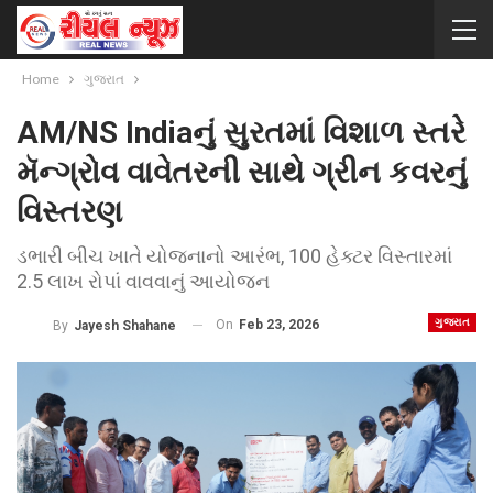
Home
ગુજરાત
AM/NS Indiaનું સુરતમાં વિશાળ સ્તરે
મૅન્ગ્રોવ વાવેતરની સાથે ગ્રીન કવરનું
વિસ્તરણ
ડભારી બીચ ખાતે યોજનાનો આરંભ, 100 હેક્ટર વિસ્તારમાં
2.5 લાખ રોપાં વાવવાનું આયોજન
ગુજરાત
On
Feb 23, 2026
By
Jayesh Shahane