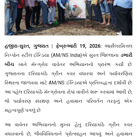
હજીરા-સુરત
,
ગુજરાત
|
ફેબ્રુઆરી 19
, 2026:
આર્સેલરમિત્તલ
નિપ્પોન સ્ટીલ ઈન્ડિયા (AM/NS India)એ સુરત જિલ્લાના
ડભારી
બીચ
ખાતે મૅન્ગ્રોવ વાવેતર અભિયાનનો પ્રારંભ કર્યો છે.
ગુજરાતના દરિયાકાંઠે ગ્રીન કવર વધારવા અને પર્યાવરણિય
સ્થિરતા જાળવવા માટે AM/NS ઈન્ડિયાએ પ્રતિબદ્ધતા દર્શાવી છે.
આ પહેલ દરિયાકાંઠે મૅન્ગ્રોવના રોપા વાવીને શરૂ કરવામાં આવી છે,
જે પર્યાવરણ સંરક્ષણ અને હવામાન પરિવર્તન તરફનું એક
મહત્વપૂર્ણ પગલું છે.
આ વાવેતર અભિયાનનો મુખ્ય હેતુ દરિયાકાંઠે ગ્રીન કવર
વધારવાનો છે, જૈવવિવિધતાને પ્રોત્સાહન આપવું અને હવામાન