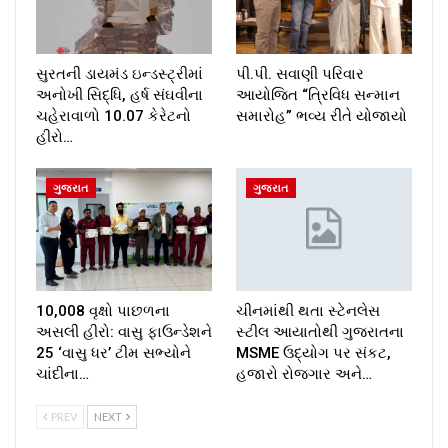
સુરતની ડાયમંડ ઇન્ડસ્ટ્રીમાં
પી.પી. સવાણી પરિવાર
અનોખી સિદ્ધિ, હર્ષ સંઘવીના
આયોજિત “ત્રિવિધ સન્માન
ચહેરાવાળો 10.07 કેરેટનો
સમારોહ” ભવ્ય રીતે યોજાયો
હીરો…
ગુજરાત
ગુજરાત
10,008 વૃક્ષો પાછળના
ચીનમાંથી થતા સ્ટેનલેસ
અસલી હીરો: વાસુ ફાઉન્ડેશને
સ્ટીલ આયાતોથી ગુજરાતના
25 ‘વાસુ ધર’ ટીમ સભ્યોને
MSME ઉદ્યોગ પર સંકટ,
ચાંદીના…
હજારો રોજગાર અને…
PREV
NEXT