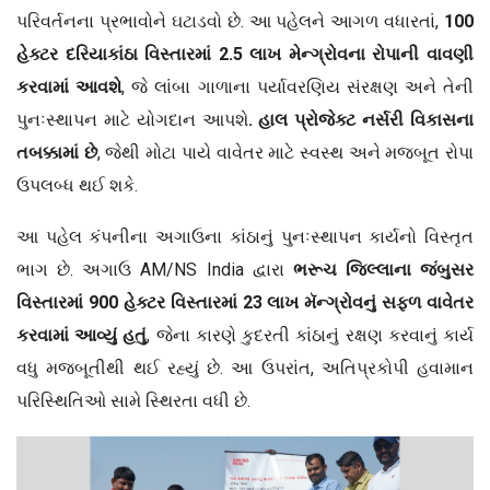
પરિવર્તનના પ્રભાવોને ઘટાડવો છે. આ પહેલને આગળ વધારતાં,
100
હેક્ટર દરિયાકાંઠા વિસ્તારમાં
2.5
લાખ મેન્ગ્રોવના રોપાની વાવણી
કરવામાં આવશે
, જે લાંબા ગાળાના પર્યાવરણિય સંરક્ષણ અને તેની
પુનઃસ્થાપન માટે યોગદાન આપશે
. હાલ પ્રોજેક્ટ નર્સરી વિકાસના
તબક્કામાં છે
, જેથી મોટા પાયે વાવેતર માટે સ્વસ્થ અને મજબૂત રોપા
ઉપલબ્ધ થઈ શકે.
આ પહેલ કંપનીના અગાઉના કાંઠાનું પુનઃસ્થાપન કાર્યનો વિસ્તૃત
ભાગ છે. અગાઉ AM/NS India દ્વારા
ભરૂચ જિલ્લાના જંબુસર
વિસ્તારમાં
900
હેક્ટર વિસ્તારમાં
23
લાખ મૅન્ગ્રોવનું સફળ વાવેતર
કરવામાં આવ્યું હતું
, જેના કારણે કુદરતી કાંઠાનું રક્ષણ કરવાનું કાર્ય
વધુ મજબૂતીથી થઈ રહ્યું છે. આ ઉપરાંત, અતિપ્રકોપી હવામાન
પરિસ્થિતિઓ સામે સ્થિરતા વધી છે.