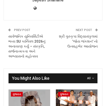
PREV POST
NEXT POST
સાર્વજનિક યુનિવર્સિટીએ
શ્રી ગુરુકૃપા વિદ્યાસંકુલમાં
ભવ્ય SU કાર્નિવલ 2026નું
‘જોય જંકશન’ નો
અનાવરણ કર્યું – સંસ્કૃતિ,
ઉત્સાહભેર આયોજન
સર્જનાત્મકતા અને
અભ્યાસનો મહોત્સવ
You Might Also Like
All
ગુજરાત
ગુજરાત