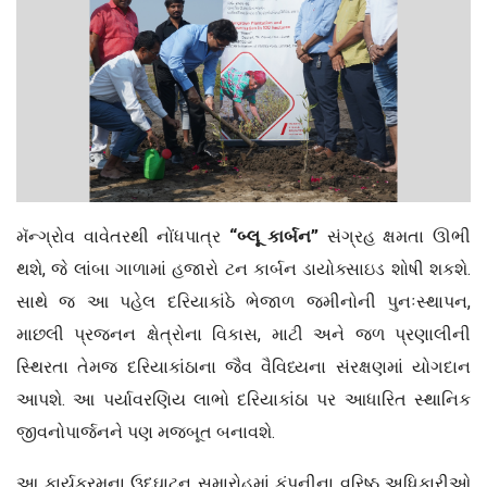
મૅન્ગ્રોવ વાવેતરથી નોંધપાત્ર
“બ્લૂ કાર્બન”
સંગ્રહ ક્ષમતા ઊભી
થશે, જે લાંબા ગાળામાં હજારો ટન કાર્બન ડાયોક્સાઇડ શોષી શકશે.
સાથે જ આ પહેલ દરિયાકાંઠે ભેજાળ જમીનોની પુનઃસ્થાપન,
માછલી પ્રજનન ક્ષેત્રોના વિકાસ, માટી અને જળ પ્રણાલીની
સ્થિરતા તેમજ દરિયાકાંઠાના જૈવ વૈવિધ્યના સંરક્ષણમાં યોગદાન
આપશે. આ પર્યાવરણિય લાભો દરિયાકાંઠા પર આધારિત સ્થાનિક
જીવનોપાર્જનને પણ મજબૂત બનાવશે.
આ કાર્યક્રમના ઉદ્ઘાટન સમારોહમાં કંપનીના વરિષ્ઠ અધિકારીઓ