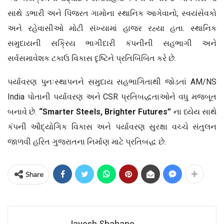
સાથે ડભારી અને પિંજરત ગામોના સ્થાનિક આગેવાનો, સ્વયંસેવકો
અને રહેવાસીઓ મોટી સંખ્યામાં હાજર રહ્યા હતા. સ્થાનિક
સમુદાયની સક્રિય ભાગીદારી કંપનીની સહભાગી અને
સર્વસમાવેશક ટકાઉ વિકાસ દૃષ્ટિને પ્રતિબિંબિત કરે છે.
પર્યાવરણ પુનઃસ્થાપનને સમુદાય સહભાગિતાથી જોડતાં AM/NS
India પોતાની પર્યાવરણ અને CSR પ્રતિબદ્ધતાઓને વધુ મજબૂત
બનાવે છે.
“
Smarter Steels, Brighter Futures”
ના ધ્યેય સાથે
કંપની ઔદ્યોગિક વિકાસ અને પર્યાવરણ સુરક્ષા વચ્ચે સંતુલન
જાળવી હરિત ગુજરાતના નિર્માણ માટે પ્રતિબદ્ધ છે.
Share
Jayesh Shahane