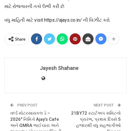
માટે રોજગારની તકો ઉભી કરી છે.
વધુ માહિતી માટે visit https://ajays.co.in/ ની વિઝીટ કરો.
Share
Jayesh Shahane
PREV POST
NEXT POST
વર્લ્ડ મોટરસાયકલ ડે –
21BY72 સ્ટાર્ટઅપ સમિટનો
2026″ નિમિત્તે Ajay’s Cafe
પ્રારંભ, પ્રથમ દિવસે 5
અને GMRA ભાઈચારા અને
હજારથી વધુ સહભાગીઓ