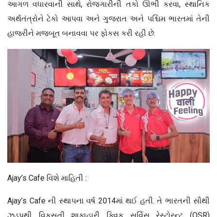
આગળ વધારવાની સાથે, રોજગારીની તકો ઊભી કરવા, સ્થાનિક
અર્થતંત્રોને ટેકો આપવા અને ગુજરાત અને પશ્ચિમ ભારતમાં તેની
હાજરીને મજબૂત બનાવવા પર ફોકસ કરી રહી છે.
Ajay’s Cafe વિશે માહિતી :
Ajay’s Cafe ની સ્થાપના વર્ષ 2014માં થઈ હતી. તે ભારતની સૌથી
ઝડપથી વિકસતી શાકાહારી ક્વિક સર્વિસ રેસ્ટોરન્ટ (QSR)