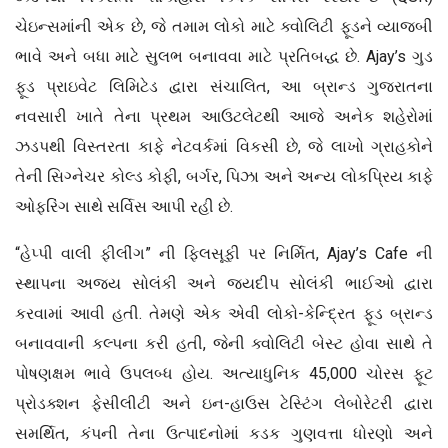
ચેઇન્સમાંની એક છે, જે તમામ લોકો માટે ક્વોલિટી ફૂડને વ્યાજબી
ભાવે અને બધા માટે સુલભ બનાવવા માટે પ્રતિબદ્ધ છે. Ajay’s ગુડ
ફૂડ પ્રાઇવેટ લિમિટેડ દ્વારા સંચાલિત, આ બ્રાન્ડ ગુજરાતના
નવસારી ખાતે તેના પ્રથમ આઉટલેટથી આજે અનેક શહેરોમાં
ઝડપથી વિસ્તરતા કાફે નેટવર્કમાં વિકસી છે, જે લાખો ગ્રાહકોને
તેની સિગ્નેચર કોલ્ડ કોફી, બર્ગર, પિઝા અને અન્ય લોકપ્રિય કાફે
ઓફરિંગ સાથે સર્વિસ આપી રહી છે.
“હેપ્પી વાલી ફીલીંગ” ની ફિલસૂફી પર નિર્મિત, Ajay’s Cafe ની
સ્થાપના અજય સોલંકી અને જયદીપ સોલંકી ભાઈઓ દ્વારા
કરવામાં આવી હતી. તેમણે એક એવી લોકો-કેન્દ્રિત ફૂડ બ્રાન્ડ
બનાવવાની કલ્પના કરી હતી, જેની ક્વોલિટી બેસ્ટ હોવા સાથે તે
પોષણક્ષમ ભાવે ઉપલબ્ધ હોય. અત્યાધુનિક 45,000 ચોરસ ફૂટ
પ્રોડક્શન ફેસીલીટી અને ઇન-હાઉસ ટેસ્ટિંગ લેબોરેટરી દ્વારા
સમર્થિત, કંપની તેના ઉત્પાદનોમાં કડક ગુણવત્તા ધોરણો અને