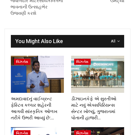
જવાબદાર મોટરસાયકલિંગની
ઉમટ્યા
ભાવનાની ઉત્સાહભેર
ઉજવણી કરશે
You Might Also Like
All
બિઝનેસ
બિઝનેસ
અમદાવાદનું વાઈબ્રન્ટ
ડીઝાઇનકેફે એ સુરતીઓ
ફેસ્ટિવ કલ્ચર શહેરની
માટે નવું એક્સપિરિયન્સ
આગવી સાંસ્કૃતિક ઓળખ
સેન્ટર ખોલ્યું, ગુજરાતમાં
તરીકે ઉભરી આવ્યું છે:…
પોતાની હાજરી…
બિઝનેસ
બિઝનેસ