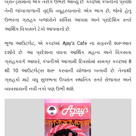
બ્રાન્ડ્સમાંના એક તરીકે ઉભરી આવ્યું છે. કચ્છમાં કંપનીનો પ્રવેશ
તેની લાંબાગાળાની વૃદ્ધિ વ્યૂહરચનાનો એક ભાગ છે, જેનો હેતુ
ઉભરતા ગ્રાહક બજારોને સર્વિસ આપવા અને પ્રાદેશિક સ્તરે
આર્થિક વિકાસને ટેકો આપવાનો છે.
ભુજ આઉટલેટ, એ કચ્છમાં Ajay’s Cafe ના સફરની શરૂઆત
દર્શાવે છે. આ પ્રદેશના વધતા આર્થિક મહત્વ અને વિકસતા
ગ્રાહકવર્ગ આધારે, કંપનીએ આગામી દિવસોમાં સમગ્ર કચ્છમાં 8
થી 10 આઉટલેટ્સ શરૂ કરવાની યોજના બનાવી છે. તેનાથી
ગ્રાહકો માટે વધુ સુલભતા ઉપરાંત સ્થાનિક સ્તરે રોજગાર અને
વ્યવસાયની નવી તકો પણ ઉભી થશે.