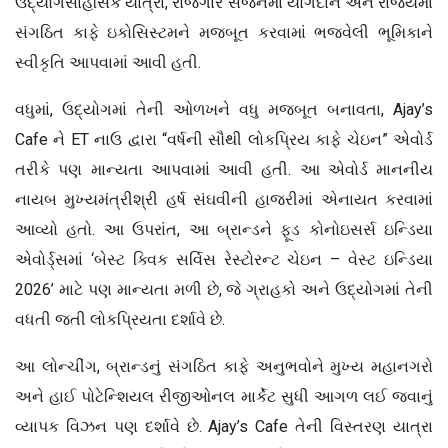
ઉદ્યોગસાહસિક યાત્રા, રોજગાર સર્જનમાં યોગદાન અને રાજ્યમાં
સંગઠિત કાફે ઇકોસિસ્ટમને મજબૂત કરવામાં ભજવેલી ભૂમિકાને
સ્વીકૃતિ આપવામાં આવી હતી.
વધુમાં, ઉદ્યોગમાં તેની ઓળખને વધુ મજબૂત બનાવતા, Ajay’s
Cafe ને ET નાઉ દ્વારા “વર્ષની સૌથી લોકપ્રિય કાફે ચેઇન” એવોર્ડ
તરીકે પણ માન્યતા આપવામાં આવી હતી. આ એવોર્ડ માનનીય
નાયબ મુખ્યમંત્રીશ્રી હર્ષ સંઘવીની હાજરીમાં એનાયત કરવામાં
આવ્યો હતો. આ ઉપરાંત, આ બ્રાન્ડને ફૂડ કોનોઇસર્સ ઇન્ડિયા
એવોર્ડ્સમાં ‘બેસ્ટ ક્વિક સર્વિસ રેસ્ટોરન્ટ ચેઇન – વેસ્ટ ઇન્ડિયા
2026’ માટે પણ માન્યતા મળી છે, જે ગ્રાહકો અને ઉદ્યોગમાં તેની
વધતી જતી લોકપ્રિયતા દર્શાવે છે.
આ લોન્ચીંગ, બ્રાન્ડનું સંગઠિત કાફે અનુભવોને મુખ્ય મહાનગરો
અને હાઈ પોટેન્શિયલ રીજીઓનલ માર્કેટ સુધી આગળ લઈ જવાનું
વ્યાપક વિઝન પણ દર્શાવે છે. Ajay’s Cafe તેની વિસ્તરણ યાત્રા