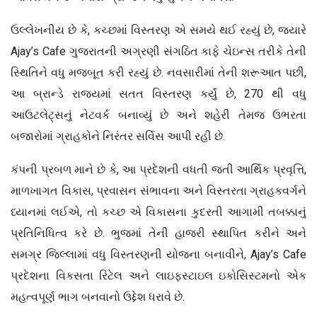
ઉલ્લેખનીય છે કે, કચ્છમાં વિસ્તરણ એ સમયે થઈ રહ્યું છે, જ્યારે
Ajay’s Cafe ગુજરાતની અગ્રણી સંગઠિત કાફે ચેઇન્સ તરીકે તેની
સ્થિતિને વધુ મજબૂત કરી રહ્યું છે. નવસારીમાં તેની શરૂઆત પછી,
આ બ્રાન્ડે રાજ્યમાં સતત વિસ્તરણ કર્યું છે, 270 થી વધુ
આઉટલેટ્સનું નેટવર્ક બનાવ્યું છે અને શહેરી તેમજ ઉભરતા
બજારોમાં ગ્રાહકોને નિરંતર સર્વિસ આપી રહી છે.
કંપની પ્રબળ માને છે કે, આ પ્રદેશની વધતી જતી આર્થિક પ્રવૃત્તિ,
માળખાગત વિકાસ, પ્રવાસન સંભાવના અને વિસ્તરતા ગ્રાહકવર્ગને
ધ્યાનમાં લઈએ, તો કચ્છ એ વિકાસના કુદરતી આગામી તબક્કાનું
પ્રતિનિધિત્વ કરે છે. ભુજમાં તેની હાજરી સ્થાપિત કરીને અને
સમગ્ર જિલ્લામાં વધુ વિસ્તરણની યોજના બનાવીને, Ajay’s Cafe
પ્રદેશના વિકસતા રિટેલ અને લાઇફસ્ટાઇલ ઇકોસિસ્ટમનો એક
મહત્વપૂર્ણ ભાગ બનવાનો ઉદ્દેશ ધરાવે છે.