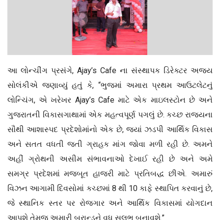
આ લોન્ચીંગ પ્રસંગે, Ajay’s Cafe ના સંસ્થાપક ડિરેક્ટર અજય
સોલંકીએ જણાવ્યું હતું કે, “ભુજમાં અમારા પ્રથમ આઉટલેટનું
લોન્ચિંગ, એ ખરેખર Ajay’s Cafe માટે એક માઇલસ્ટોન છે અને
ગુજરાતની વિકાસગાથામાં એક મહત્વપૂર્ણ પગલું છે. કચ્છ રાજ્યના
સૌથી આશાસ્પદ પ્રદેશોમાંનો એક છે, જ્યાં ઝડપી આર્થિક વિકાસ
અને સતત વધતી જતી ગ્રાહક માંગ જોવા મળી રહી છે. અમને
અહીં ગ્રોથની અસીમ સંભાવનાઓ દેખાઈ રહી છે અને અમે
સમગ્ર પ્રદેશમાં મજબૂત હાજરી માટે પ્રતિબદ્ધ છીએ. અમારું
વિઝન આગામી દિવસોમાં કચ્છમાં 8 થી 10 કાફે સ્થાપિત કરવાનું છે,
જે સ્થાનિક સ્તર પર રોજગાર અને આર્થિક વિકાસમાં યોગદાન
આપશે તેમજ અમારી બ્રાન્ડને વધુ સુલભ બનાવશે.”