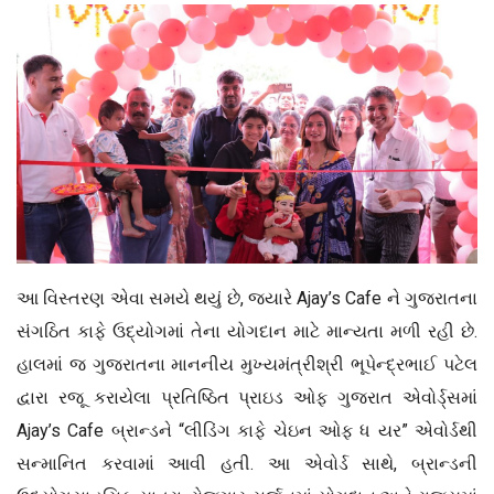
આ વિસ્તરણ એવા સમયે થયું છે, જ્યારે Ajay’s Cafe ને ગુજરાતના
સંગઠિત કાફે ઉદ્યોગમાં તેના યોગદાન માટે માન્યતા મળી રહી છે.
હાલમાં જ ગુજરાતના માનનીય મુખ્યમંત્રીશ્રી ભૂપેન્દ્રભાઈ પટેલ
દ્વારા રજૂ કરાયેલા પ્રતિષ્ઠિત પ્રાઇડ ઓફ ગુજરાત એવોર્ડ્સમાં
Ajay’s Cafe બ્રાન્ડને “લીડિંગ કાફે ચેઇન ઓફ ધ યર” એવોર્ડથી
સન્માનિત કરવામાં આવી હતી. આ એવોર્ડ સાથે, બ્રાન્ડની