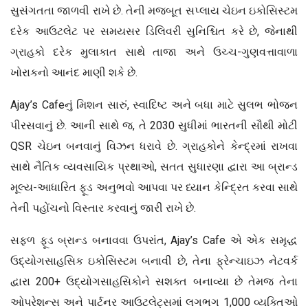
સુસંગતતા જાળવી રાખે છે. તેની મજબૂત સપ્લાય ચેઇન ઇકોસિસ્ટમ
દરેક આઉટલેટ પર સમયસર ડિલિવરી સુનિશ્ચિત કરે છે, જેનાથી
ગ્રાહકો દરેક મુલાકાત સાથે તાજા અને ઉચ્ચ-ગુણવત્તાવાળા
ખોરાકનો આનંદ માણી શકે છે.
Ajay’s Cafeનું મિશન સારું, સ્વાદિષ્ટ અને બધા માટે સુલભ ભોજન
પીરસવાનું છે. આની સાથે જ, તે 2030 સુધીમાં ભારતની સૌથી મોટી
QSR ચેઇન બનવાનું વિઝન ધરાવે છે. ગ્રાહકોને કેન્દ્રમાં રાખવા
સાથે નૈતિક વ્યવસાયિક પ્રથાઓ, સતત સુધારણા દ્વારા આ બ્રાન્ડ
મૂલ્ય-આધારિત ફૂડ અનુભવો આપવા પર ધ્યાન કેન્દ્રિત કરવા સાથે
તેની પહોંચનો વિસ્તાર કરવાનું જારી રાખે છે.
સફળ ફૂડ બ્રાન્ડ બનાવવા ઉપરાંત, Ajay’s Cafe એ એક સમૃદ્ધ
ઉદ્યોગસાહસિક ઇકોસિસ્ટમ બનાવી છે, તેના ફ્રેન્ચાઇઝ નેટવર્ક
દ્વારા 200+ ઉદ્યોગસાહસિકોને સશક્ત બનાવ્યા છે તેમજ તેના
ઓપરેશન્સ અને પાર્ટનર આઉટલેટ્સમાં લગભગ 1,000 વ્યક્તિઓ