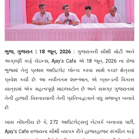
ભુજ, ગુજરાત | 18 જૂન, 2026 :
ગુજરાતની સૌથી મોટી અને
અગ્રણી કાફે ચેઇન્સ, Ajay’s Cafe એ 18 જૂન, 2026 ના રોજ
ભુજમાં તેનું પ્રથમ આઉટલેટ લોન્ચ કરવા સાથે કચ્છ ક્ષેત્રમાં
પ્રવેશ કર્યો છે. આ નવીનતમ શરૂઆત, એ બ્રાન્ડની વિકાસ
યાત્રામાં એક મહત્વપૂર્ણ માઇલસ્ટોન છે અને સમગ્ર ગુજરાતમાં
તેની હાજરી વિસ્તારવાની તેની પ્રતિબદ્ધતાને વધુ મજબૂત બનાવે
છે.
ખાસ નોંધનીય છે કે, 272 આઉટલેટ્સનું નેટવર્ક બનાવ્યા પછી,
Ajay’s Cafe રાજ્યના સૌથી વ્યાપક રીતે હાજરહાજર સંગઠિત કાફે