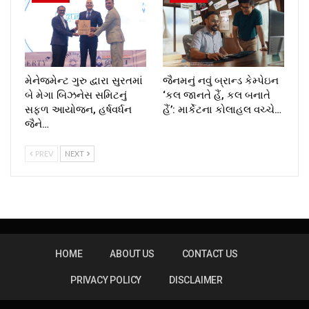
મેનેજમેન્ટ ગુરુ દ્વારા સુરતમાં
જૈનમનું નવું બ્રાન્ડ કેમ્પેઇન
બે મેગા બિઝનેસ સમિટનું
‘કલ જાનતે હૈં, કલ બનાતે
સફળ આયોજન, હર્ષવર્ધન
હૈં’: માર્કેટના કોલાહલ વચ્ચે…
જૈને…
PREV
NEXT
HOME
ABOUT US
CONTACT US
PRIVACY POLICY
DISCLAIMER