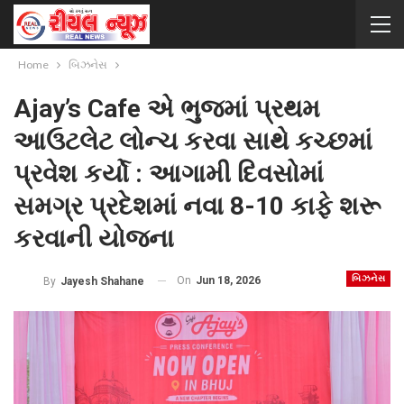
Home
બિઝનેસ
Ajay’s Cafe એ ભુજમાં પ્રથમ
આઉટલેટ લોન્ચ કરવા સાથે કચ્છમાં
પ્રવેશ કર્યો : આગામી દિવસોમાં
સમગ્ર પ્રદેશમાં નવા 8-10 કાફે શરૂ
કરવાની યોજના
બિઝનેસ
On
Jun 18, 2026
By
Jayesh Shahane