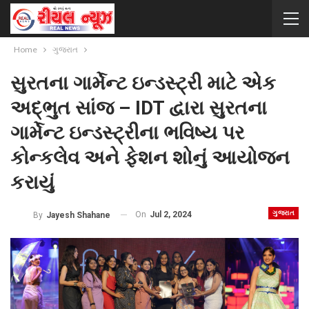
Home
ગુજરાત
સુરતના ગાર્મેન્ટ ઇન્ડસ્ટ્રી માટે એક
અદ્ભુત સાંજ – IDT દ્વારા સુરતના
ગાર્મેન્ટ ઇન્ડસ્ટ્રીના ભવિષ્ય પર
કોન્કલેવ અને ફેશન શોનું આયોજન
કરાયું
ગુજરાત
On
Jul 2, 2024
By
Jayesh Shahane