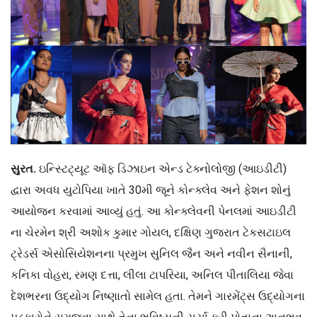
સુરત.
ઇન્સ્ટિટ્યૂટ ઑફ ડિઝાઇન એન્ડ ટેક્નોલોજી (આઇડીટી)
દ્વારા અવધ યુટોપિયા ખાતે 30મી જૂને કોન્ક્લેવ અને ફેશન શોનું
આયોજન કરવામાં આવ્યું હતું. આ કોન્ક્લેવની પેનલમાં આઇડીટી
ના ચેરમેન શ્રી અશોક કુમાર ગોયલ, દક્ષિણ ગુજરાત ટેકસટાઇલ
ટ્રેડર્સ એસોસિયેશનના પ્રમુખ સુનિલ જૈન અને નવીન સૈનાની,
કનિકા વોહરા, રમણ દત્તા, લીલા ટાપરિયા, અનિલ પીતાલિયા જેવા
દેશભરના ઉદ્યોગ નિષ્ણાતો સામેલ હતા. તેમને ગારમેંટ્સ ઉદ્યોગના