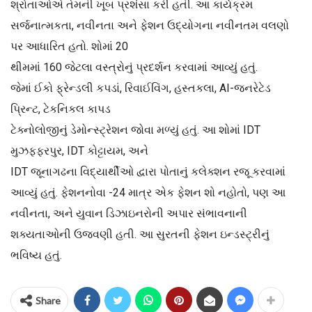
શ્રોતાઓએ તેમની ખૂબ પ્રશંસા કરી હતી. આ કાર્યક્રમ
સર્જનાત્મકતા, નવીનતા અને ફેશન ઉદ્યોગના નવીનતમ વલણો
પર આધારિત હતો. શોમાં 20
થીમમાં 160 જેટલા વસ્ત્રોનું પ્રદર્શન કરવામાં આવ્યું હતું.
જેમાં ઈકો ફ્રેન્ડલી કપડાં, રિવાઈવિંગ, હસ્તકલા, AI-જનરેટેડ
પ્રિન્ટ, ટેકનિકલ કાપડ
ટેક્નોલોજીનું ડેમોન્સ્ટ્રેશન જોવા મળ્યું હતું. આ શોમાં IDT
મુઝફ્ફરપુર, IDT કોટ્ટાયમ, અને
IDT જૂનાગઢના વિદ્યાર્થીઓ દ્વારા પોતાનું કલેક્શન રજૂ કરવામાં
આવ્યું હતું. ફેશનનોવા -24 માત્ર એક ફેશન શો નહોતો, પણ આ
નવીનતા, અને યુવાન ડિઝાઇનરોની અપાર સંભાવનાની
શક્યતાઓની ઉજવણી હતી. આ સુરતની ફેશન ઇન્ડસ્ટ્રીનું
ભવિષ્ય હતું.
Share