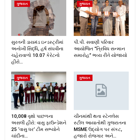
ગુજરાત
ગુજરાત
સુરતની ડાયમંડ ઇન્ડસ્ટ્રીમાં
પી.પી. સવાણી પરિવાર
અનોખી સિદ્ધિ, હર્ષ સંઘવીના
આયોજિત “ત્રિવિધ સન્માન
ચહેરાવાળો 10.07 કેરેટનો
સમારોહ” ભવ્ય રીતે યોજાયો
હીરો…
ગુજરાત
ગુજરાત
10,008 વૃક્ષો પાછળના
ચીનમાંથી થતા સ્ટેનલેસ
અસલી હીરો: વાસુ ફાઉન્ડેશને
સ્ટીલ આયાતોથી ગુજરાતના
25 ‘વાસુ ધર’ ટીમ સભ્યોને
MSME ઉદ્યોગ પર સંકટ,
ચાંદીના…
હજારો રોજગાર અને…