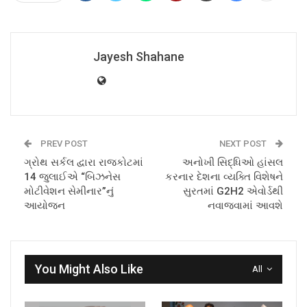
Jayesh Shahane
PREV POST
NEXT POST
ગ્રોથ સર્કલ દ્વારા રાજકોટમાં
અનોખી સિદ્ધિઓ હાંસલ
14 જુલાઈએ “બિઝનેસ
કરનાર દેશના વ્યક્તિ વિશેષને
મોટીવેશન સેમીનાર”નું
સુરતમાં G2H2 એવોર્ડથી
આયોજન
નવાજવામાં આવશે
You Might Also Like
All