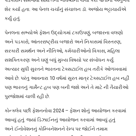
પડકારોને સમજવા સાથે તેના ભવિષ્યની ચર્ચા કરી પોતાના અનુભવ
શેર કર્યા હતા. આ પેનલ ચર્ચાનું સંચાલન ડૉ. અજોય ભટ્ટાચાર્યએ
કર્યું હતું.
પેનલના સભ્યોએ ફેશન ઉદ્યોગમાં ટકાઉપણું, બજારના વલણો
અને પડકારો, આંતરરાષ્ટ્રીય બજારો અને નિકાસમાં વિસ્તરણ,
સરકારી સમર્થન અને નીતિઓ, કર્મચારીઓનો વિકાસ, મહિલા
સશક્તિકરણ અને ઘણું બધું મુખ્ય વિષયો પર સંબોધન કર્યું.
અત્યાર સુધી સુરતને ભારતના ટેક્સટાઈલ હબ તરીકે ઓળખવામાં
આવે છે. પરંતુ આવનારા 10 વર્ષમાં સુરત માત્ર ટેક્સટાઈલ હબ નહીં
પણ ભારતનું ગાર્મેન્ટ હબ પણ બની જશે અને તે માટે ની તૈયારીઓ
પુરજોશમાં ચાલી રહી છે.
કોન્ક્લેવ પછી ફેશનનોવા 2024 – ફેશન શોનું આયોજન કરવામાં
આવ્યું હતું. જ્યાં ડિઝાઈનનું આયોજન કરવામાં આવ્યું હતું
અને ઈનોવેશનનું કોમ્બિનેશનને રેમ્પ પર જોઈને તમામ