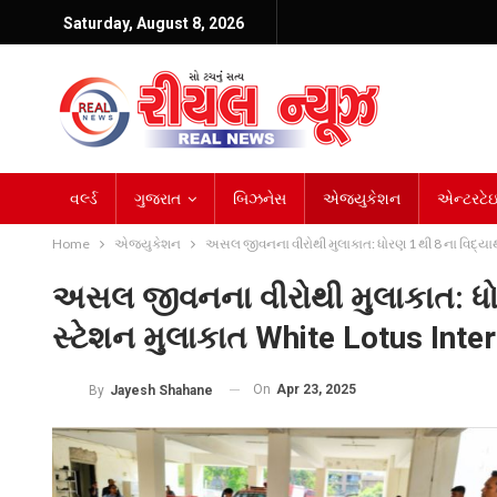
Saturday, August 8, 2026
વર્લ્ડ
ગુજરાત
બિઝનેસ
એજ્યુકેશન
એન્ટરટેઇન
Home
એજ્યુકેશન
અસલ જીવનના વીરોથી મુલાકાત: ધોરણ 1 થી 8 ના વિદ્યાર
અસલ જીવનના વીરોથી મુલાકાત: ધોર
સ્ટેશન મુલાકાત White Lotus Inte
On
Apr 23, 2025
By
Jayesh Shahane