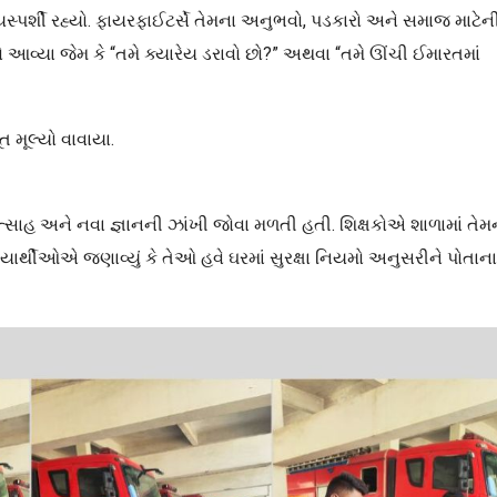
સ્પર્શી રહ્યો. ફાયરફાઈટર્સે તેમના અનુભવો, પડકારો અને સમાજ માટેન
નો આવ્યા જેમ કે “તમે ક્યારેય ડરાવો છો?” અથવા “તમે ઊંચી ઈમારતમાં
 મૂલ્યો વાવાયા.
ં ઉત્સાહ અને નવા જ્ઞાનની ઝાંખી જોવા મળતી હતી. શિક્ષકોએ શાળામાં તેમ
્યાર્થીઓએ જણાવ્યું કે તેઓ હવે ઘરમાં સુરક્ષા નિયમો અનુસરીને પોતાના