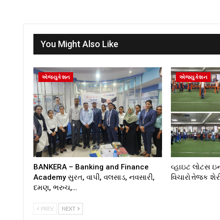
You Might Also Like
એજ્યુકેશન
એજ્યુકેશન
BANKERA – Banking and Finance
વ્હાઇટ લોટસ ઇન
Academy સુરત, વાપી, વલસાડ, નવસારી,
વિચારોત્તેજક શે
દમણ, ભરુચ,…
PREV
NEXT