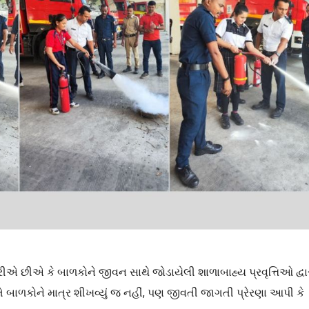
ીએ છીએ કે બાળકોને જીવન સાથે જોડાયેલી શાળાબાહ્ય પ્રવૃત્તિઓ દ્વા
બાળકોને માત્ર શીખવ્યું જ નહીં, પણ જીવતી જાગતી પ્રેરણા આપી કે