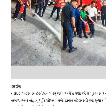
સારાંશ
વ્હાઇટ લોટસ ઇન્ટરનેશનલ સ્કૂલમાં અમે હંમેશા એવો પ્રયાસ કર
સમજ અને સહાનુભૂતિ શીખવા મળે. ફાયર સ્ટેશનની આ મુલાકાતે 