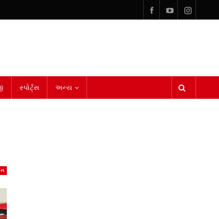
ી
સ્પોર્ટ્સ
અન્ય
શન