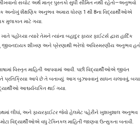
ે શીખવાનો સચોટ અર્થ માત્ર પુસ્તકો સુધી સીમિત નથી રહેતો—અનુભવો
વું જ એક અનોખું શૈક્ષણિક અનુભવ અમારા ધોરણ 1 થી 8ના વિદ્યાર્થીઓએ
િક મુલાકાત માટે ગયા.
પહોંચ્યા ત્યારે તેમને ત્યાંના બહાદુર ફાયર ફાઈટર્સ દ્વારા હાર્દિક
પરંતુ જીવનદાયક શીખણ અને પ્રેરણાથી ભરેલો અવિસ્મરણીય અનુભવ હતો
 ભાષામાં વિસ્તૃત માહિતી આપવામાં આવી. પછી વિદ્યાર્થીઓએ જીવંત
રીતે પ્રતિક્રિયા આપે છે તે બતાવ્યું. આગ બુઝાવવાનું સાધન ચલાવવું, બચ
દ્યાર્થીઓ આશ્ચર્યચકિત થઈ ગયા.
માં લીધાં, અને ફાયરફાઈટર જેવો હેલમેટ પહેરીને ખુશખુશાલ અનુભવ
ે મોટા વિદ્યાર્થીઓએ વધુ ટેક્નિકલ માહિતી જાણવા ઉત્સુકતા બતાવી.