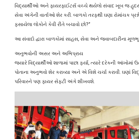
વિદ્યાર્થીઓ અને ફાયરફાઈટર્સ વચ્ચે થયેલો સંવાદ ખૂબ જ હૃદય
સેવા અંગેની વાર્તાઓ શેર કરી. બાળકો તરફથી ઘણા રોમાંચક પ્રશ્
ફસાયેલા લોકોને કેવી રીતે બચાવો છો?”
આ સંવાદો દ્વારા બાળકોમાં સાહસ, સેવા અને જવાબદારીના મૂળભૂત
અનુભવોની અસર અને અભિપ્રાય
જ્યારે વિદ્યાર્થીઓ શાળામાં પાછા ફર્યા, ત્યારે દરેકની આંખોમા
પોતાના અનુભવો શેર કરાવ્યા અને એ વિશે ચર્ચા કરાવી. ઘણાં વિદ
પરિવારને પણ ફાયર સેફ્ટી અંગે શીખવશે.