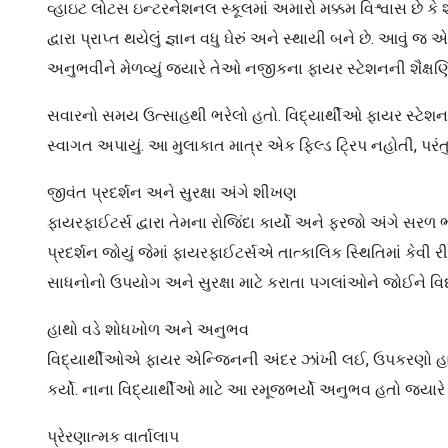
વ્હાઇટ લોટસ ઇન્ટરનેશનલ સ્કૂલમાં અમારો મક્કમ વિશ્વાસ છે ક
દ્વારા પ્રાપ્ત થયેલું જ્ઞાન વધુ ઘેરું અને સ્થાયી બને છે. આ
અનુભવીને મેળવ્યું જ્યારે તેઓ નજીકના ફાયર સ્ટેશનની શૈક્ષણ
સવારનો સમય ઉત્સાહથી ભરેલો હતો. વિદ્યાર્થીઓ ફાયર સ્ટેશન ખાતે 
સ્વાગત અપાયું. આ મુલાકાત માત્ર એક ફિલ્ડ ટ્રિપ નહોતી, 
જીવંત પ્રદર્શન અને સુરક્ષા અંગે શીખણ
ફાયરફાઈટર્સ દ્વારા તેમના રોજિંદા કાર્યો અને ફરજો અંગે સરળ
પ્રદર્શન જોયું જેમાં ફાયરફાઈટર્સએ તાત્કાલિક સ્થિતિમાં કેવી 
સાધનોનો ઉપયોગ અને સુરક્ષા માટે કરાતા પગલાંઓને જોઈને વિ
હાથો વડે શોધખોળ અને અનુભવ
વિદ્યાર્થીઓએ ફાયર એન્જિનની અંદર ઝાંખી લઈ, ઉપકરણો હાથ
કર્યો. નાના વિદ્યાર્થીઓ માટે આ રમૂજભર્યો અનુભવ હતો જ્યાર
પ્રેરણાત્મક વાર્તાલાપ