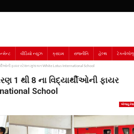
્મેન્ટ
વીડિયો ન્યુઝ
ક્રાઇમ
રાજનીતિ
હેલ્થ
ટેકનોલોજ
્થીઓની ફાયર સ્ટેશન મુલાકાત White Lotus International School
ણ 1 થી 8 ના વિદ્યાર્થીઓની ફાયર
rnational School
એજ્યુકે