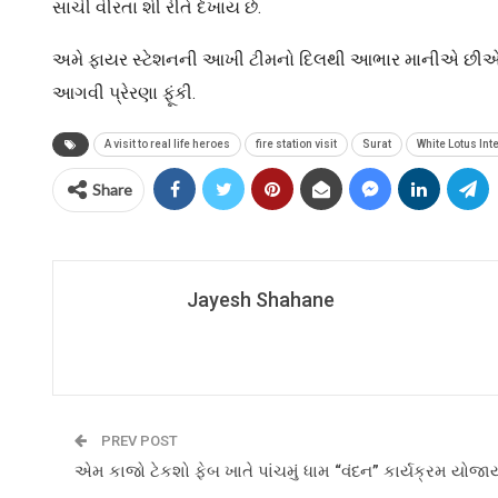
સાચી વીરતા શી રીતે દેખાય છે.
અમે ફાયર સ્ટેશનની આખી ટીમનો દિલથી આભાર માનીએ છીએ ક
આગવી પ્રેરણા ફૂંકી.
A visit to real life heroes
fire station visit
Surat
White Lotus Int
Share
Jayesh Shahane
PREV POST
એમ કાજો ટેકશો ફેબ ખાતે પાંચમું ધામ “વંદન” કાર્યક્રમ યોજા