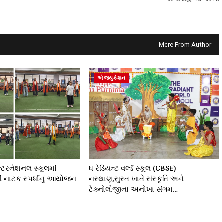
More From Author
એજ્યુકેશન
્ટરનેશનલ સ્કૂલમાં
ધ રેડિયન્ટ વર્લ્ડ સ્કૂલ (CBSE)
રી નાટક સ્પર્ધાનું આયોજન
નરથાણ,સુરત ખાતે સંસ્કૃતિ અને
ટેક્નોલોજીના અનોખા સંગમ…