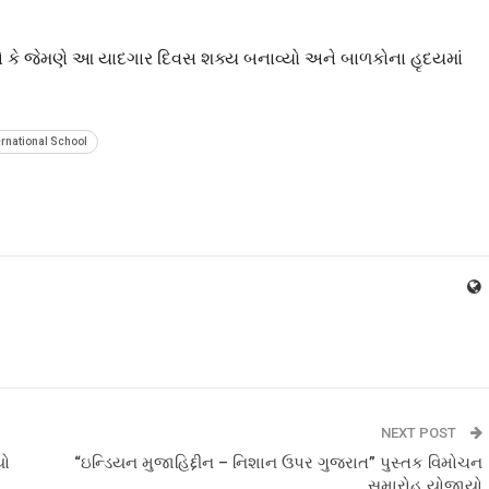
ે જેમણે આ યાદગાર દિવસ શક્ય બનાવ્યો અને બાળકોના હૃદયમાં
ernational School
NEXT POST
યો
“ઇન્ડિયન મુજાહિદ્દીન – નિશાન ઉપર ગુજરાત” પુસ્તક વિમોચન
સમારોહ યોજાયો