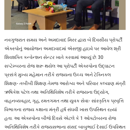
નવગુજરાત સમય અને અમદાવાદ મિરર દ્વારા બે દિવસીય પ્રોપર્ટી
એક્સ્પોનું આયોજન અમદાવાદમાં એસજી હાઇવે પર આવેલ શ્રી
શિવશક્તિ કન્વેન્શન સેન્ટર ખાતે કરવામાં આવ્યું છે. 30
સપ્ટેમ્બરના રોજ શરૂ થયેલ આ પ્રોપર્ટી એક્સ્પોના ઉદ્ઘાટન
પ્રસંગે મુખ્ય મહેમાન તરીકે રાજ્યના ઉચ્ચ અને ટેક્નિકલ
શિક્ષણ- તબીબી શિક્ષણ તેમજ આરોગ્ય અને પરિવાર કલ્યાણ મંત્રી
ઋષિકેશ પટેલ તથા અતિથિવિશેષ તરીકે રાજ્યના ઉદ્યોગ,
વાહનવ્યવહાર, ગૃહ, રમતગમત તથા યુવક સેવા- સાંસ્કૃતિક પ્રવૃત્તિ
વિભાગના રાજ્ય કક્ષાના મંત્રી હર્ષ સંઘવી ખાસ ઉપસ્થિત રહ્યાં
હતા. આ એક્સ્પોના બીજે દિવસે એટલે કે 1 ઓક્ટોબરના રોજ
અતિથિવિશેષ તરીકે રાજ્યસભાના સંસદ બાબુભાઈ દેસાઈ ઉપસ્થિત