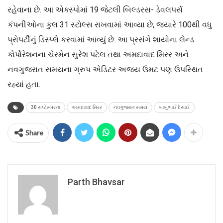
રહેવાના છે. આ એક્સ્પોમાં 19 જેટલી બિલ્ડરસ- ડેવલપર્સ
કંપનીઓના કુલ 31 સ્ટોલ્સ રાખવામાં આવ્યા છે, જયારે 100થી વધુ
પ્રોપર્ટીનું ડિસ્પ્લે કરવામાં આવ્યું છે. આ પ્રસંગે શાયોના લેન્ડ
કોર્પોરેશનના ચેરમેન સુરેશ પટેલ તથા અમદાવાદ મિરર અને
નવગુજરાત સમયના ગ્રુપ એડિટર અજય ઉમટ પણ ઉપસ્થિત
રહ્યાં હતા.
30 સપ્ટેમ્બરના
અમદાવાદ મિરર
નવગુજરાત સમય
બાબુભાઈ દેસાઈ
Share
Parth Bhavsar