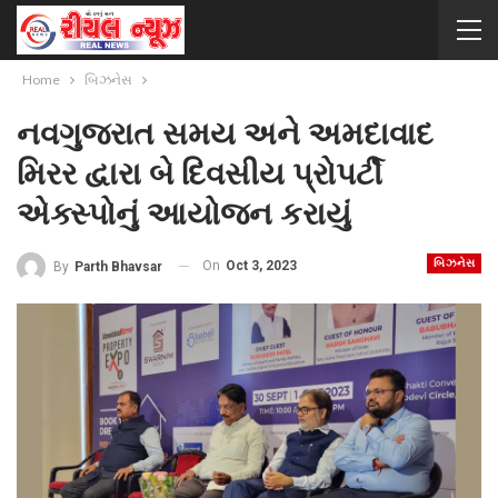
Home
બિઝનેસ
નવગુજરાત સમય અને અમદાવાદ
મિરર દ્વારા બે દિવસીય પ્રોપર્ટી
એક્સ્પોનું આયોજન કરાયું
બિઝનેસ
On
Oct 3, 2023
By
Parth Bhavsar