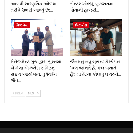
આગવી સાંસ્કૃતિક ઓળખ
સેન્ટર ખોલ્યું, ગુજરાતમાં
તરીકે ઉભરી આવ્યું છે:…
પોતાની હાજરી…
બિઝનેસ
બિઝનેસ
મેનેજમેન્ટ ગુરુ દ્વારા સુરતમાં
જૈનમનું નવું બ્રાન્ડ કેમ્પેઇન
બે મેગા બિઝનેસ સમિટનું
‘કલ જાનતે હૈં, કલ બનાતે
સફળ આયોજન, હર્ષવર્ધન
હૈં’: માર્કેટના કોલાહલ વચ્ચે…
જૈને…
PREV
NEXT