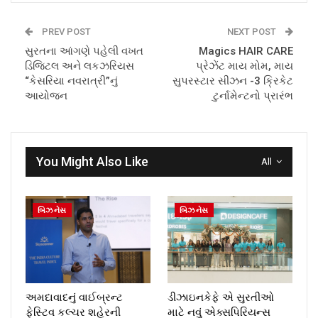
PREV POST
NEXT POST
સુરતના આંગણે પહેલી વખત
Magics HAIR CARE
ડિજિટલ અને લકઝરિયસ
પ્રેઝેંટ માય મોમ, માય
“કેસરિયા નવરાત્રી”નું
સુપરસ્ટાર સીઝન -3 ક્રિકેટ
આયોજન
ટુર્નામેન્ટનો પ્રારંભ
You Might Also Like
All
બિઝનેસ
બિઝનેસ
અમદાવાદનું વાઈબ્રન્ટ
ડીઝાઇનકેફે એ સુરતીઓ
ફેસ્ટિવ કલ્ચર શહેરની
માટે નવું એક્સપિરિયન્સ