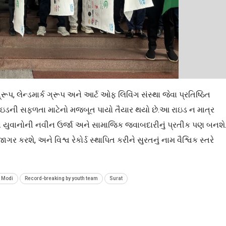
 લેન્ડમાર્ક ગ્રૂપ અને આર્ટ ઓફ લિવિંગ સંસ્થા જેવા પ્રતિષ્ઠિત
ાઇડની સફળતા માટેનો મજબૂત પાયો તૈયાર થયો છે.આ રાઇડ ન માત્ર
ના યુવાનોની નવીન ઉર્જા અને સામાજિક જવાબદારીનું પ્રતીક પણ બનશે
કરશે, અને વિશ્વ રેકોર્ડ સ્થાપિત કરીને સુરતનું નામ વૈશ્વિક સ્તરે
a Modi
Record-breaking by youth team
Surat