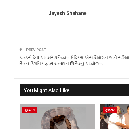
Jayesh Shahane
PREV POST
ડૉક્ટર્સ ડેના અવસરે ઇન્ડિયન મેડિકલ એસોસિયેશન અને સખિય
સ્કિન ક્લિનિક દ્વારા રક્તદાન શિબિરનું આયોજન
You Might Also Like
ગુજરાત
ગુજરાત