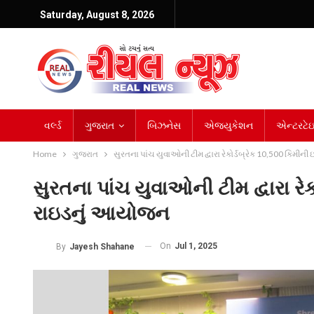
Saturday, August 8, 2026
વર્લ્ડ
ગુજરાત
બિઝનેસ
એજ્યુકેશન
એન્ટરટેઇન
Home
ગુજરાત
સુરતના પાંચ યુવાઓની ટીમ દ્વારા રેકોર્ડબ્રેક 10,500 કિમીન
સુરતના પાંચ યુવાઓની ટીમ દ્વારા રે
રાઇડનું આયોજન
On
Jul 1, 2025
By
Jayesh Shahane