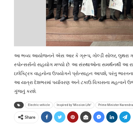
આ ભવ્ય આયોજનને એસ આર કે ગ્રૂપ, ગોલ્ડી સોલર, લુથરા ગ્રૂપ,
સ્પોન્સર્સનો સહયોગ મળ્યો છે. આ સંસ્થાઓના સમર્થનથી આ ર
ઇલેક્ટ્રિક વાહનોના ઉપયોગને પ્રોત્સાહન આપશે, પરંતુ ભારત
આ યાત્રા દેશભરમાં પર્યાવરણ અને ટકાઉ વિકાસના મહત્વને ઉજાગર 
ગુંજતું કરશે.
Electric vehicle
Inspired by 'Mission Life'
Prime Minister Narendr
Share