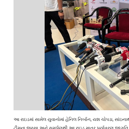
આ રાઇડમાં સામેલ યુવાનોમાં હેનિલ નિર્બાન, યશ ચોપડા, સાંઇન
ટીમના જુસ્સા અને સમર્પણથી આ રાઇડ માત્ર પર્યાવરણ જાગૃતિ જ