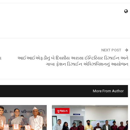
NEXT POST
ા
આઈઆઈએફડીનું બે દિવસીય અરાસા ઈન્ટિરિયર ડિઝાઈન અને
ગાબા ફેશન ડિઝાઈન એક્ઝિબિશનનું આયોજન
More From Author
ગુજરાત