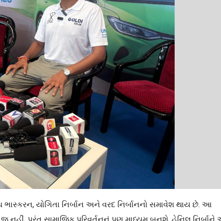
ાથ ભાસ્કરન, યોગિતા નિર્બાન અને વરદ નિર્બાનનો સમાવેશ થાય છે. આ
 નહીં, પરંતુ સામાજિક પરિવર્તનનું પણ માધ્યમ બનશે. હેનિલ નિર્બાને