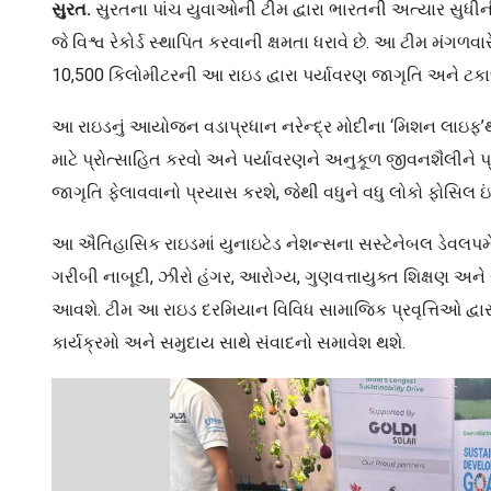
સુરત.
સુરતના પાંચ યુવાઓની ટીમ દ્વારા ભારતની અત્યાર સુધીની
જે વિશ્વ રેકોર્ડ સ્થાપિત કરવાની ક્ષમતા ધરાવે છે. આ ટીમ મંગળ
10,500 કિલોમીટરની આ રાઇડ દ્વારા પર્યાવરણ જાગૃતિ અને ટકા
આ રાઇડનું આયોજન વડાપ્રધાન નરેન્દ્ર મોદીના ‘મિશન લાઇફ’થી પ
માટે પ્રોત્સાહિત કરવો અને પર્યાવરણને અનુકૂળ જીવનશૈલીને પ્
જાગૃતિ ફેલાવવાનો પ્રયાસ કરશે, જેથી વધુને વધુ લોકો ફોસિલ ઇ
આ ઐતિહાસિક રાઇડમાં યુનાઇટેડ નેશન્સના સસ્ટેનેબલ ડેવલપમેન્
ગરીબી નાબૂદી, ઝીરો હંગર, આરોગ્ય, ગુણવત્તાયુક્ત શિક્ષણ અને સ
આવશે. ટીમ આ રાઇડ દરમિયાન વિવિધ સામાજિક પ્રવૃત્તિઓ દ્વારા
કાર્યક્રમો અને સમુદાય સાથે સંવાદનો સમાવેશ થશે.