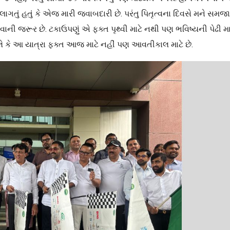
 મને લાગતું હતું કે એજ મારી જવાબદારી છે. પરંતુ પિતૃત્વના દિવસે મને સમજા
વાની જરૂર છે. ટકાઉપણું એ ફક્ત પૃથ્વી માટે નથી પણ ભવિષ્યની પેઢી મા
લે કે આ યાત્રા ફક્ત આજ માટે નહીં પણ આવતીકાલ માટે છે.