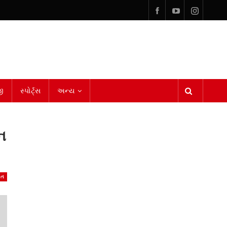
ી
સ્પોર્ટ્સ
અન્ય
હન
ાત