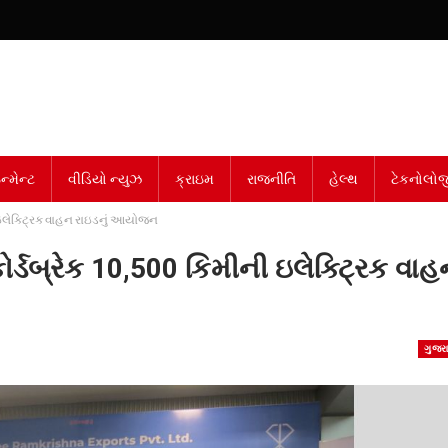
્મેન્ટ
વીડિયો ન્યુઝ
ક્રાઇમ
રાજનીતિ
હેલ્થ
ટેકનોલોજ
ી ઇલેક્ટ્રિક વાહન રાઇડનું આયોજન
કોર્ડબ્રેક 10,500 કિમીની ઇલેક્ટ્રિક વા
ગુજર