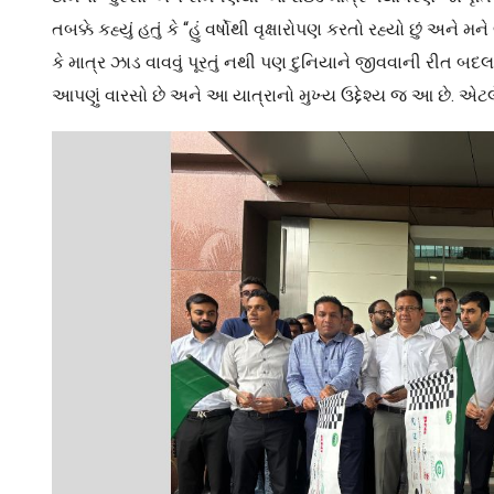
તબક્કે કહ્યું હતું કે “હું વર્ષોથી વૃક્ષારોપણ કરતો રહ્યો છું અને
કે માત્ર ઝાડ વાવવું પૂરતું નથી પણ દુનિયાને જીવવાની રીત બદલ
આપણું વારસો છે અને આ યાત્રાનો મુખ્ય ઉદ્દેશ્ય જ આ છે. એટ