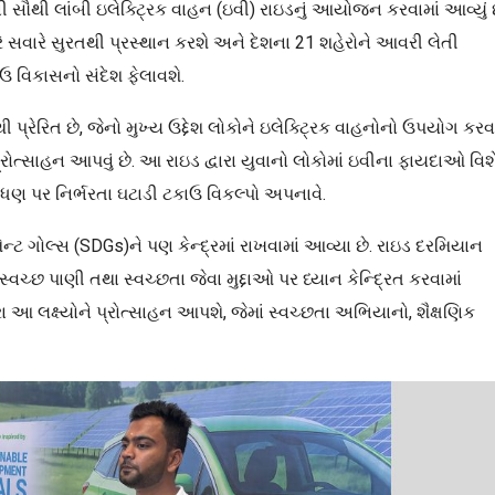
 સૌથી લાંબી ઇલેક્ટ્રિક વાહન (ઇવી) રાઇડનું આયોજન કરવામાં આવ્યું છ
વારે સવારે સુરતથી પ્રસ્થાન કરશે અને દેશના 21 શહેરોને આવરી લેતી
ઉ વિકાસનો સંદેશ ફેલાવશે.
્રેરિત છે, જેનો મુખ્ય ઉદ્દેશ લોકોને ઇલેક્ટ્રિક વાહનોનો ઉપયોગ કરવ
રોત્સાહન આપવું છે. આ રાઇડ દ્વારા યુવાનો લોકોમાં ઇવીના ફાયદાઓ વિશ
ંધણ પર નિર્ભરતા ઘટાડી ટકાઉ વિકલ્પો અપનાવે.
ટ ગોલ્સ (SDGs)ને પણ કેન્દ્રમાં રાખવામાં આવ્યા છે. રાઇડ દરમિયાન
્વચ્છ પાણી તથા સ્વચ્છતા જેવા મુદ્દાઓ પર ધ્યાન કેન્દ્રિત કરવામાં
 આ લક્ષ્યોને પ્રોત્સાહન આપશે, જેમાં સ્વચ્છતા અભિયાનો, શૈક્ષણિક