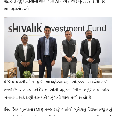
શહેરની વૃદ્ધિગાથામાં ભાગ લેવા AIF એક અદભૂત તક હોવા પર
ભાર મૂક્યો હતો.
વૈશ્વિક કંપનીઓ તરફથી આ શહેરમાં ખૂબ સક્રિય રસ જોવા મળી
રહ્યો છે. અમદાવાદને દેશના સૌથી વધુ પસંદગીના શહેરોમાંથી એક
બનાવવા માટે ઘણી સરકારી પહેલનો લાભ મળી રહ્યો છે.
શિવાલિક ગ્રૂપના (MD) તરલ શાહે સર્વાંગી ગ્રોથનું વિઝન રજુ કર્યું