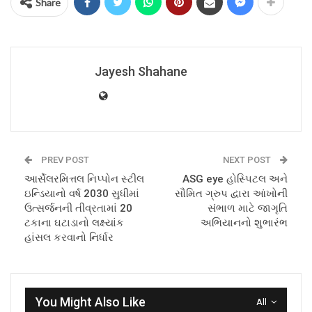
Share
Jayesh Shahane
PREV POST
NEXT POST
આર્સેલરમિત્તલ નિપ્પોન સ્ટીલ
ASG eye હોસ્પિટલ અને
ઇન્ડિયાનો વર્ષ 2030 સુધીમાં
સૌમિત ગ્રુપ દ્વારા આંખોની
ઉત્સર્જનની તીવ્રતામાં 20
સંભાળ માટે જાગૃતિ
ટકાના ઘટાડાનો લક્ષ્યાંક
અભિયાનનો શુભારંભ
હાંસલ કરવાનો નિર્ધાર
You Might Also Like
All