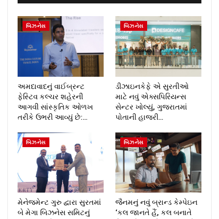
બિઝનેસ
બિઝનેસ
અમદાવાદનું વાઈબ્રન્ટ
ડીઝાઇનકેફે એ સુરતીઓ
ફેસ્ટિવ કલ્ચર શહેરની
માટે નવું એક્સપિરિયન્સ
આગવી સાંસ્કૃતિક ઓળખ
સેન્ટર ખોલ્યું, ગુજરાતમાં
તરીકે ઉભરી આવ્યું છે:…
પોતાની હાજરી…
બિઝનેસ
બિઝનેસ
મેનેજમેન્ટ ગુરુ દ્વારા સુરતમાં
જૈનમનું નવું બ્રાન્ડ કેમ્પેઇન
બે મેગા બિઝનેસ સમિટનું
‘કલ જાનતે હૈં, કલ બનાતે