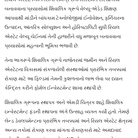
બનાવવાના પ્રયાસોમાં શિવાલિક ગ્રૂપે વેલ્યૂ-એડેડ શિક્ષણ
આપવાથી માંડીને બાંધકામ ટેક્નોલોજીમાં ઈનોવેશન, ફર્નિચરના
ઉત્પાદન, આંતરિક સોલ્યુશન અને હોસ્પિટાલિટી સુધી રિયલ
એસ્ટેટ વેલ્યૂ ચેઈનમાં તેની હાજરીને વધુ મજબૂત બનાવવાના
પ્રયાસોમાં મહત્વની ભૂમિકા ભજવી છે.
તેના ભાગરૂપે શિવાલિક ગ્રૂપે તાજેતરમાં જમીન અને રિયલ
એસ્ટેટના વિકાસમાં સંકળાયેલી સંસ્થાઓમાં પ્રારંભિક તબક્કામાં
રોકાણ માટે આ ફિલ્ડમાં તેમની કુશળતાનો લાભ લેવા પર ધ્યાન
કેન્દ્રિત કરીને ફોર્મલ ઈન્વેસ્ટમેન્ટ શાખા સ્થાપી છે.
શિવાલિક ગ્રૂપના સ્થાપક અને એમડી ચિત્રક શાહે શિવાલિક
ઇન્વેસ્ટમેન્ટ ફંડની સ્થાપના અંગે ઉત્સાહ વ્યક્ત કર્યો હતો. તેમણે
લેન્ડ ડેવલપમેન્ટના પ્રારંભિક તબક્કામાં અને રિયલ એસ્ટેટ ક્ષેત્રમાં
અન્ય તકોમાં રોકાણ કરવા માંગતા રોકાણકારો માટે અમદાવાદ