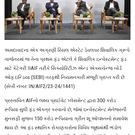
અમદાવાદના એક અગ્રણી રિયલ એસ્ટેટ ડેવલપર શિવાલિક ગ્રૂપે
તાજેતરમાં જ તેના પ્રથમ ફંડ એટલે કે શિવાલિક ઇન્વેસ્ટમેન્ટ ફંડ
માટે કેટેગરી IIAIF તરીકે સિક્યોરિટીઝ એન્ડ એક્સચેન્જ બોર્ડ
ઓફ ઇન્ડિયા (SEBI) તરફથી નિયમનકારી મંજૂરી પ્રાપ્ત કરી છે.
(સેબી નંબર: IN/AIF2/23-24/1441)
પ્રસ્તાવિત AIFનો લક્ષ્ય પ્રાઈવેટ પ્લેસમેન્ટ દ્વારા 300 કરોડ
રૂપિયા સુધી ફંડ એકત્ર કરવાનો છે, જેમાં ઇન્વેસ્ટમેન્ટ મેનેજરની
મુનસફી મુજબ 150 કરોડ રૂપિયાના ગ્રીન શૂ ઓપ્શનનો સમાવેશ
થાય છે. આ ફંડ સ્થાનિક રોકાણકારોના વિવિધ જૂથમાંથી ભંડોળ