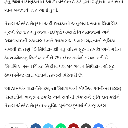
હતું જેમાં રોકાણકારોને આ ઈન્વેસ્ટમેન્ટ ફંડ દ્વારા શહેરના વિકાસનો
ભાગ બનવાની તક આપી હતી.
રિયલ એસ્ટેટ ક્ષેત્રમાં અઢી દાયકાનો અનુભવ ધરાવતા શિવાલિક
ગ્રૂપે કેટલાક મહત્ત્વના માઈક્રો બજારો વિકસાવવામાં અને
અમદાવાદની સ્કાયલાઇનને આકાર આપવામાં મહત્વની ભૂમિકા
ભજવી છે. તેણે 15 મિલિયનથી વધુ ચોરસ ફૂટના ટકાઉ અને ગ્રીન
ડેવલપમેન્ટનું નિર્માણ કરીને 75+ લેન્ડમાર્કની રચના કરી છે.
શિવાલિક ગ્રૂપે ગિફ્ટ સિટીમાં પણ લગભગ 4 મિલિયન ચો.ફૂટ.
ડેવલપમેન્ટ દ્વારા પોતાની હાજરી વિસ્તારી છે.
આ AIF એન્વાયર્નમેન્ટલ, સોશિયલ અને કોર્પોરેટ ગવર્નન્સ (ESG)
સિદ્ધાંતોને અનુરૂપ, ટકાઉ અને સર્વાંગી વિકાસને સુનિશ્ચિત કરીને
રિયલ એસ્ટેટ ક્ષેત્રના બહુવિધ પ્રોજેક્ટ્સમાં રોકાણ કરશે.