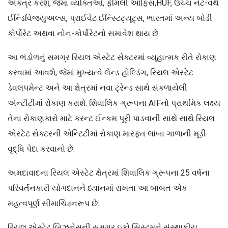
એકત્ર કરશે, જેમાં વ્યક્તિઓ, ફેમિલી ઓફિસ,HUF, ઉચ્ચ નેટ-વર્થ
ઈન્ડિવિજ્યુઅલ્સ, પ્રાઈવેટ ઈન્સ્ટિટ્યૂટ્સ, ભારતમાં અન્ય બોડી
કોર્પોરેટ અથવા નોન-કોર્પોરેટનો સમાવેશ થાય છે.
આ ભંડોળનું સમગ્ર રિયલ એસ્ટેટ સેક્ટરમાં વ્યૂહાત્મક રીતે રોકાણ
કરવામાં આવશે, જેમાં મુખ્યત્વે લેન્ડ હોલ્ડિંગ, રિયલ એસ્ટેટ
ડેવલપમેન્ટ અને આ ક્ષેત્રમાં નવા ટ્રેન્ડ સાથે સંકળાયેલી
એન્ટીટીમાં રોકાણ કરાશે. શિવાલિક ગ્રૂપના AIFનો પ્રાથમિક લક્ષ્ય
તેના રોકાણકારો માટે કરન્ટ ઈન્કમ પૂરી પાડવાની સાથે સાથે રિયલ
એસ્ટેટ સેક્ટરની એન્ટિટીમાં રોકાણ મારફત લાંબા ગાળાની મૂડી
વૃદ્ધિ પેદા કરવાનો છે.
અમદાવાદના રિયલ એસ્ટેટ ક્ષેત્રમાં શિવાલિક ગ્રૂપના 25 વર્ષના
પરિવર્તનકારી યોગદાનને ધ્યાનમાં રાખતા આ બાબત એક
મહત્વપૂર્ણ સીમાચિહ્નરૂપ છે.
રિયલ એસ્ટેટ બિઝનેસની સમગ્ર ઇકો સિસ્ટમને સંસ્થાકીય