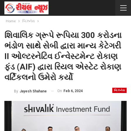
Home
બિઝનેસ
શિવાલિક ગ્રૂપે રૂપિયા 300 કરોડના
ભંડોળ સાથે સેબી દ્વારા માન્ય કેટેગરી
II ઓલ્ટરનેટિવ ઈન્વેસ્ટમેન્ટ રોકાણ
ફંડ (AIF) દ્વારા રિયલ એસ્ટેટ રોકાણ
વર્ટિકલનો ઉમેરો કર્યો
બિઝનેસ
On
Feb 6, 2024
By
Jayesh Shahane