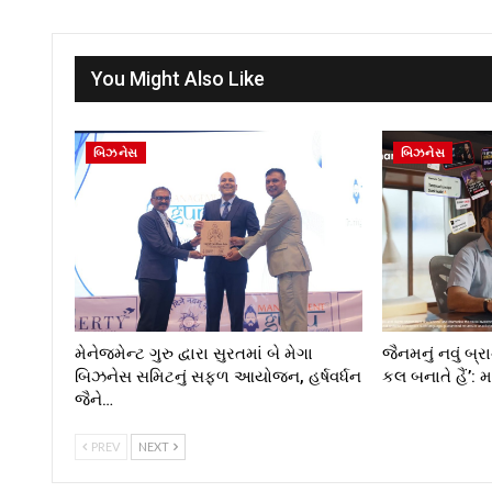
You Might Also Like
બિઝનેસ
બિઝનેસ
મેનેજમેન્ટ ગુરુ દ્વારા સુરતમાં બે મેગા
જૈનમનું નવું બ્ર
બિઝનેસ સમિટનું સફળ આયોજન, હર્ષવર્ધન
કલ બનાતે હૈં’: 
જૈને…
PREV
NEXT