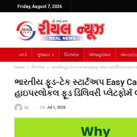
Friday, August 7, 2026
વર્લ્ડ
ગુજરાત
બિઝનેસ
એજ્યુકેશન
એન્ટરટેઇન
Home
બિઝનેસ
ભારતીય ફૂડ-ટેક સ્ટાર્ટઅપ Easy Cater પારદર્શિતાના વચન સા
ભારતીય ફૂડ-ટેક સ્ટાર્ટઅપ Easy Ca
હાઇપરલોકલ ફૂડ ડિલિવરી પ્લેટફોર્મ 
On
Jul 1, 2026
By