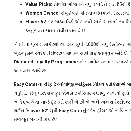
Value Picks:
રોજિંદા ભોજનને વધુ પરવડે તે માટે ₹25થ
Women Owned:
સંપૂર્ણપણે મહિલા માલિકીની રેસ્ટોરન્
Flavor 52:
દર અઠવાડિયે એક નવી અને અનોખી સ્વાદિષ્ટ
અનુભવને સતત નવીન બનાવે છે.
કંપનીના પ્રથમ માર્કેટમાં અત્યાર સુધી 1,000થી વધુ રેસ્ટોરન્ટ
બ્રાન્ડ્સને સ્વદેશી ડિજિટલ માળખા સાથે સફળતાપૂર્વક જોડે છે. ઉ
Diamond Loyalty Programme
નો સમાવેશ કરવામાં આવ્યો છ
આપવામાં આવે છે.
Easy Cater
ના ચીફ ટેક્નોલોજી ઓફિસર નિમિષ કડકિયાએ જણાવ
નહોતો, પરંતુ પારદર્શક ફૂડ કોમર્સ ઇકોસિસ્ટમ ઊભું કરવાનો હતો.
અમે છુપાયેલા ચાર્જ દૂર કરી શકીએ છીએ અને અમારા રેસ્ટોરન
લઈને
‘Flavor 52’
સુધી
Easy Cater
નું
દરેક ફીચર એ સાબિત કરે
મજબૂત બનાવી શકે છે.”