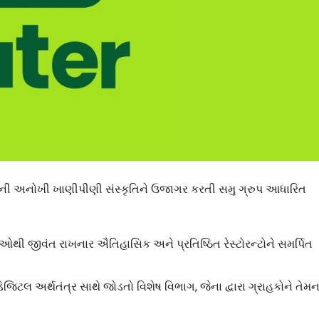
ેરની અનોખી ખાણીપીણી સંસ્કૃતિને ઉજાગર કરતી સમુ ગ્રુપ આધારિત
થી જીવંત રાખનાર ઐતિહાસિક અને પ્રતિષ્ઠિત રેસ્ટોરન્ટોને સમર્પિત
િજિટલ અર્થતંત્ર સાથે જોડતો વિશેષ વિભાગ, જેના દ્વારા ગ્રાહકોને તેમન