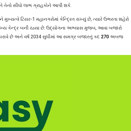
ને તેનો સીધો લાભ ગ્રાહકોને આપી શકે.
મુખ્યત્વે ટિયર-1 મહાનગરોમાં કેન્દ્રિત રાખ્યું છે, ત્યારે ઉભરતા શહેરો
 મુખ્ય કેન્દ્ર બની રહ્યા છે. ઉદ્યોગના અભ્યાસ મુજબ, આવા બજારો
ધરાવે છે અને વર્ષ 2034 સુધીમાં આ સમગ્ર બજારનું કદ
270
અબજ