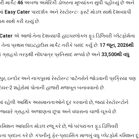
ી માર્કેટ
46
અબજ અમેરિકી ડોલરના મૂલ્યાંકન સુધી પહોંચ્યું છે અને
માં
Easy Cater
પારદર્શક અને રેસ્ટોરન્ટ- ફર્સ્ટ મોડલ સાથે દેશવ્યાપી
થે કરી રહ્યું છે.
Cater
એ આજે તેના દેશવ્યાપી હાઇપરલોકલ ફૂડ ડિલિવરી પ્લેટફોર્મના
તેના પ્રથમ લાઇટહાઉસ માર્કેટ તરીકે પસંદ કર્યું છે.
17
જૂન
, 2026
થી
 ગ્રાહકો તરફથી નોંધપાત્ર પ્રતિસાદ મળ્યો છે અને
33,500
થી વધુ
ન્દોર અને નાગપુરમાં રેસ્ટોરન્ટ પાર્ટનરોને જોડવાની પ્રક્રિયા પણ
િયર-2 શહેરોમાં પોતાની હાજરી મજબૂત બનાવવાનો છે.
ાં રહેલી આર્થિક અસમાનતાઓને દૂર કરવાનો છે, જ્યાં રેસ્ટોરન્ટોને
યારે ગ્રાહકો અજાણતા છૂપા અને વધારાના ચાર્જ ચૂકવે છે.
મિશન આધારિત મોડલ રજૂ કરે છે, જે પરંપરાગત ફૂડ ડિલિવરી
્રદાન કરે છે. કંપનીનું ફેર-પ્રાઇસિંગ માળખું વધુ પ્લેટફોર્મ કમિશન દૂ