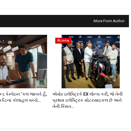
More From Author
બિઝનેસ
ાન્ડ કેમ્પેઇન ‘કલ જાનતે હૈં,
એવોર ઇલેક્ટ્રિકે EX લોન્ચ કરી, જે તેની
માર્કેટના કોલાહલ વચ્ચે…
પ્રથમ ઇલેક્ટ્રિક મોટરસાઇકલ છે અને
તેની કિંમત…