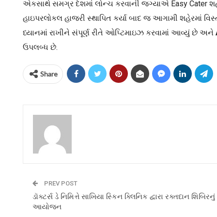
એકસાથે સમગ્ર દેશમાં લોન્ચ કરવાની જગ્યાએ Easy Cater શહેરવ
હાઇપરલોકલ હાજરી સ્થાપિત કર્યા બાદ જ આગામી શહેરમાં વિસ્
ધ્યાનમાં રાખીને સંપૂર્ણ રીતે ઓપ્ટિમાઇઝ કરવામાં આવ્યું છે અને
ઉપલબ્ધ છે.
Share
PREV POST
ડૉક્ટર્સ ડે નિમિત્તે સાખિયા સ્કિન ક્લિનિક દ્વારા રક્તદાન શિબિરનું
આયોજન