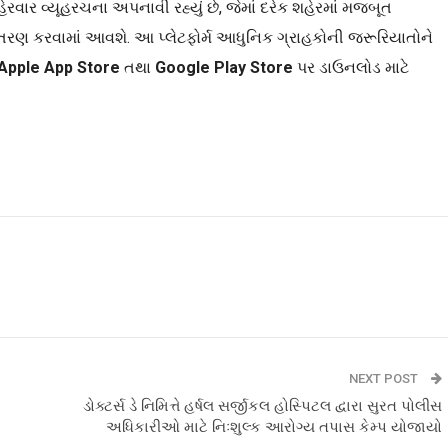
ાર વ્યૂહરચના અપનાવી રહ્યું છે, જેમાં દરેક શહેરમાં મજબૂત
તરણ કરવામાં આવશે. આ પ્લેટફોર્મ આધુનિક ગ્રાહકોની જરૂરિયાતોને
Apple App Store
તથા
Google Play Store
પર ડાઉનલોડ માટે
NEXT POST
ડોક્ટર્સ ડે નિમિત્તે હર્ષલ સર્જીકલ હોસ્પિટલ દ્વારા સુરત પોલીસ
અધિકારીઓ માટે નિઃશુલ્ક આરોગ્ય તપાસ કેમ્પ યોજાયો