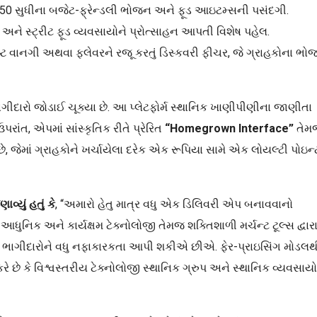
ી ₹150 સુધીના બજેટ-ફ્રેન્ડલી ભોજન અને ફૂડ આઇટમ્સની પસંદગી.
ટો અને સ્ટ્રીટ ફૂડ વ્યવસાયોને પ્રોત્સાહન આપતી વિશેષ પહેલ.
 વાનગી અથવા ફ્લેવરને રજૂ કરતું ડિસ્કવરી ફીચર, જે ગ્રાહકોના ભો
 ભાગીદારો જોડાઈ ચૂક્યા છે. આ પ્લેટફોર્મ સ્થાનિક ખાણીપીણીના જાણીતા
પરાંત, એપમાં સાંસ્કૃતિક રીતે પ્રેરિત
“Homegrown Interface”
તેમ
ે, જેમાં ગ્રાહકોને ખર્ચાયેલા દરેક એક રૂપિયા સામે એક લોયલ્ટી પોઇન્
્યું હતું
કે
, “અમારો હેતુ માત્ર વધુ એક ડિલિવરી એપ બનાવવાનો
 આધુનિક અને કાર્યક્ષમ ટેક્નોલોજી તેમજ શક્તિશાળી મર્ચન્ટ ટૂલ્સ દ્વાર
્ટ ભાગીદારોને વધુ નફાકારકતા આપી શકીએ છીએ. ફેર-પ્રાઇસિંગ મોડલથ
 છે કે વિશ્વસ્તરીય ટેક્નોલોજી સ્થાનિક ગ્રુપ અને સ્થાનિક વ્યવસાયો