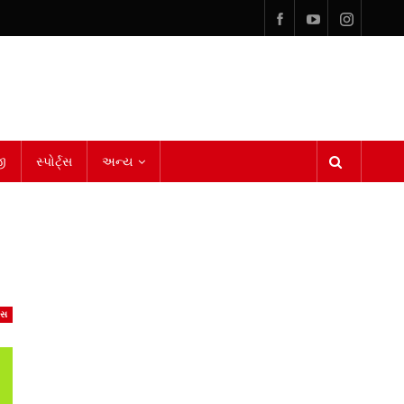
ી
સ્પોર્ટ્સ
અન્ય
ેસ