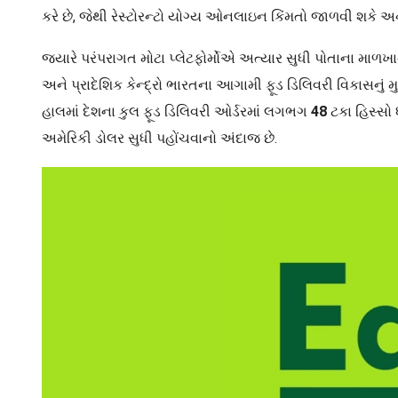
કરે છે, જેથી રેસ્ટોરન્ટો યોગ્ય ઓનલાઇન કિંમતો જાળવી શકે અ
જ્યારે પરંપરાગત મોટા પ્લેટફોર્મોએ અત્યાર સુધી પોતાના માળખાને 
અને પ્રાદેશિક કેન્દ્રો ભારતના આગામી ફૂડ ડિલિવરી વિકાસનું
હાલમાં દેશના કુલ ફૂડ ડિલિવરી ઓર્ડરમાં લગભગ
48
ટકા હિસ્સો 
અમેરિકી ડોલર સુધી પહોંચવાનો અંદાજ છે.