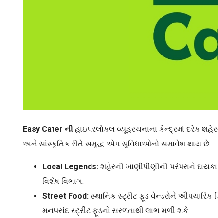
Easy Cater
ની
હાઇપરલોકલ વ્યૂહરચનાના કેન્દ્રમાં દરેક શહ
અને સાંસ્કૃતિક રીતે સમૃદ્ધ એપ સુવિધાઓનો સમાવેશ થાય છે.
Local Legends:
શહેરની ખાણીપીણીની પરંપરાને દાયકાઓ
વિશેષ વિભાગ.
Street Food:
સ્થાનિક સ્ટ્રીટ ફૂડ વેન્ડરોને ઔપચારિક ડ
મનપસંદ સ્ટ્રીટ ફૂડનો સરળતાથી લાભ મળી શકે.