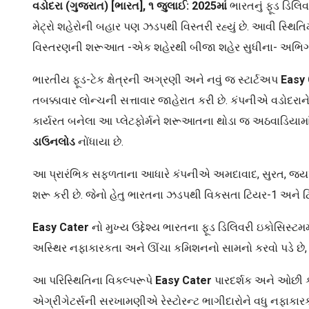
વડોદરા (ગુજરાત) [ભારત], ૧ જુલાઈ: 2025
માં
ભારતનું ફૂડ ડિલિવર
મેટ્રો શહેરોની બહાર પણ ઝડપથી વિસ્તરી રહ્યું છે. આવી સ્થિતિ
વિસ્તરણની શરૂઆત -એક શહેરથી બીજા શહેર સુધીના- અભિગમ સા
ભારતીય ફૂડ-ટેક ક્ષેત્રની અગ્રણી અને નવું જ સ્ટાર્ટઅપ
Easy 
તબક્કાવાર લોન્ચની સત્તાવાર જાહેરાત કરી છે. કંપનીએ વડોદરાને 
કાર્યરત બનેલા આ પ્લેટફોર્મને શરૂઆતના થોડા જ અઠવાડિયામાં
ડાઉનલોડ
નોંધાયા છે.
આ પ્રારંભિક સફળતાના આધારે કંપનીએ અમદાવાદ, સુરત, જયપુર, ઇ
શરૂ કરી છે. જેનો હેતુ ભારતના ઝડપથી વિકસતા ટિયર-1 અને ટ
Easy Cater
નો મુખ્ય ઉદ્દેશ્ય ભારતના ફૂડ ડિલિવરી ઇકોસિસ્ટમમ
અસ્થિર નફાકારકતા અને ઊંચા કમિશનનો સામનો કરવો પડે છે, જ્
આ પરિસ્થિતિના વિકલ્પરૂપે
Easy Cater
પારદર્શક અને ઓછી ક
એગ્રીગેટર્સની સરખામણીએ રેસ્ટોરન્ટ ભાગીદારોને વધુ નફાકારકતા પ