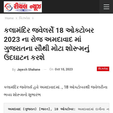
Home
બિઝનેસ
કલામંદિર જ્વેલર્સે 18 ઓક્ટોબર
2023 ના રોજ અમદાવાદ માં
ગુજરાતના સૌથી મોટા શોરૂમનું
ઉદઘાટન કરશે
બિઝનેસ
On
Oct 10, 2023
By
Jayesh Shahane
કલામંદિર જ્વેલર્સ હવે અમદાવાદમાં…, 18 ઓક્ટોબરથી જ્વેલરીના
ભવ્ય શોરૂમનો શુભારંભ
અમદાવાદ (ગુજરાત) [ભારત], 10 ઓક્ટોબર: 
અમદાવાદમાં દાગીના ના 