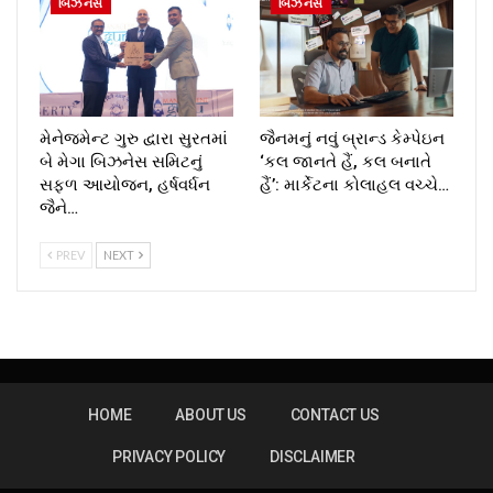
બિઝનેસ
બિઝનેસ
મેનેજમેન્ટ ગુરુ દ્વારા સુરતમાં
જૈનમનું નવું બ્રાન્ડ કેમ્પેઇન
બે મેગા બિઝનેસ સમિટનું
‘કલ જાનતે હૈં, કલ બનાતે
સફળ આયોજન, હર્ષવર્ધન
હૈં’: માર્કેટના કોલાહલ વચ્ચે…
જૈને…
PREV
NEXT
HOME
ABOUT US
CONTACT US
PRIVACY POLICY
DISCLAIMER