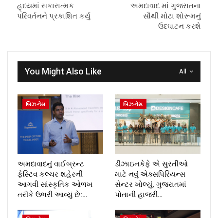
હૃદયમાં સકારાત્મક
અમદાવાદ માં ગુજરાતના
પરિવર્તનને પ્રકાશિત કર્યું
સૌથી મોટા શોરૂમનું
ઉદઘાટન કરશે
You Might Also Like
All
બિઝનેસ
બિઝનેસ
અમદાવાદનું વાઈબ્રન્ટ
ડીઝાઇનકેફે એ સુરતીઓ
ફેસ્ટિવ કલ્ચર શહેરની
માટે નવું એક્સપિરિયન્સ
આગવી સાંસ્કૃતિક ઓળખ
સેન્ટર ખોલ્યું, ગુજરાતમાં
તરીકે ઉભરી આવ્યું છે:…
પોતાની હાજરી…