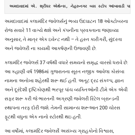
અમદાવાદમાં એ. શ્રીધર એથેન્સ, નેહરુનગર બસ સ્ટોપ આંબાવાડી પાસે
અમદાવાદમાં કલામંદિર જ્વેલર્સનું ભવ્ય ઉદઘાટન 18 ઓક્ટોબરના
રોજ સવારે 11 વાગ્યે થશે અને કંપનીના પ્રવક્તાના જણાવ્યા
અનુસાર, તે માત્ર એક ઇવેન્ટ નથી – તે હસ્ત કારીગરી, સુંદરતા
અને જ્વેલરી ના કાયમી આકર્ષણની ઉજવણી છે.
કલામંદિર જ્વેલર્સ 37 વર્ષથી વધારે સમયનો સમૃદ્ધ વારસો ધરાવે છે.
આ કહાણી વર્ષ 1986માં ગુજરાતના સૂરત નજીક આવેલા કોસંબા
નામના અનોખા શહેરથી શરૂ થઈ હતી. અતૂટ દ્રઢ સંકલ્પ, જ્ઞાન
અને દૂરંદેશી દૃષ્ટિકોણથી ભરપૂર પાંચ વ્યક્તિઓની ટીમે એક એવી
સફર શરૂ કરી જે ભારતની અગ્રણી જ્વેલરી રિટેલ બ્રાન્ડની
સ્થાપના તરફ દોરી જશે. તેમની સામાન્ય શરૂઆત 200 ચોરસ
ફૂટથી વધુના એક નાનો સ્ટોરથી થઇ હતી.
આ વર્ષોમાં, કલામંદિર જ્વેલર્સે અસંખ્ય ગ્રાહકોનો વિશ્વાસ,