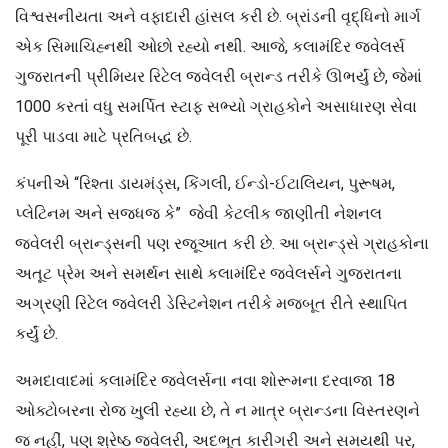
વિશ્વસનીયતા અને વફાદારી હાંસલ કરી છે. બ્રાંડની વૃદ્ધિનો માર્ગ
એક સિમાચિહ્નથી ઓછો રહ્યો નથી. આજે, કલામંદિર જ્વેલર્સ
ગુજરાતની પ્રીમિયર રિટેલ જ્વેલરી બ્રાન્ડ તરીકે ઊભર્યું છે, જેમાં
1000 કરતાં વધુ સમર્પિત સ્ટાફ સભ્યો ગ્રાહકોને અસાધારણ સેવા
પૂરી પાડવા માટે પ્રતિબદ્ધ છે.
કંપનીએ “રિશ્તા ડાયમંડ્સ, કિંગલી, ઈન્ડો-ઈટાલિયન, પુરૂષમ,
પ્લેટિનમ અને સજધજ કે” જેવી કેટલીક જાણીતી નેશનલ
જ્વેલરી બ્રાન્ડ્સની પણ રજૂઆત કરી છે. આ બ્રાન્ડ્સે ગ્રાહકોના
અતૂટ પ્રેમ અને સમર્થન સાથે કલામંદિર જ્વેલર્સને ગુજરાતના
અગ્રણી રિટેલ જ્વેલરી ડેસ્ટિનેશન તરીકે મજબૂત રીતે સ્થાપિત
કર્યું છે.
અમદાવાદમાં કલામંદિર જ્વેલર્સના નવા શોરૂમના દરવાજા 18
ઓક્ટોબરના રોજ ખુલી રહ્યા છે, તે ન માત્ર બ્રાન્ડના વિસ્તરણને
જ નહીં, પણ શ્રેષ્ઠ જ્વેલરી, અદભૂત કારીગરી અને સમયથી પર,